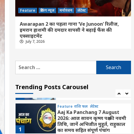
Feature
छत्तीसगढ़
रायपुर
लेटेस्ट
रामलला दर्शन योजना: सीएम साय की
Feature
ब्रेकिंग न्यूज
मनोरंजन
लेटेस्ट
रामलला दर्शन योजना से बुजुर्गों,
महिलाओं एवं आर्थिक रूप से कमजोर
Awarapan 2 का पहला गाना ‘Ve Junoon’ रिलीज,
परिवारों का वर्षों पुराना सपना हो रहा
5
इमरान हाशमी की दमदार वापसी ने बढ़ाई फैंस की
साकार
एक्साइटमेंट
July 7, 2026
Feature
छत्तीसगढ़
लेटेस्ट
बलौदाबाजार में बड़ा सड़क हादसा, गड्ढे
में उछली एम्बुलेंस, 6 लोग घायल
6
Search
for:
Feature
छत्तीसगढ़
रायपुर
लेटेस्ट
मुख्यमंत्री साय ने की जनसंपर्क विभाग
Trending Posts Carousel
के ‘मुस्कुराता बस्तर’ पहल की सराहना
7
Feature
राशि फल
लेटेस्ट
Aaj Ka Panchang 7 August
2026: आज सावन कृष्ण पक्ष की नवमी
तिथि, जानें अभिजीत मुहूर्त, राहुकाल
1
का समय सहित संपूर्ण पंचांग