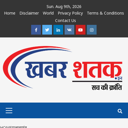
Skip
Sun. Aug 9th, 2026
to
Home
Disclaimer
World
Privacy Policy
Terms & Conditions
content
Contact Us
Facebook
Twitter
Linkedin
VK
Youtube
Instagram
Primary
Menu
HOME
पत्थलगांव