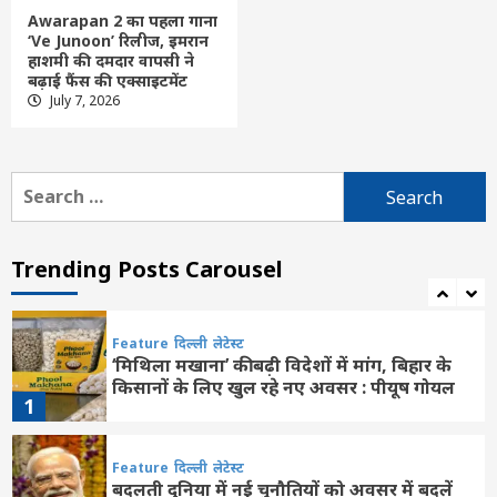
की मूर्ति, मुलाकात को बताया यादगार
Awarapan 2 का पहला गाना
5
‘Ve Junoon’ रिलीज, इमरान
हाशमी की दमदार वापसी ने
बढ़ाई फैंस की एक्साइटमेंट
Feature
दिल्ली
लेटेस्ट
July 7, 2026
प्रधानमंत्री ने आईआईटी दिल्ली के 57वें दीक्षांत
समारोह की झलकियां साझा कीं, युवाओं से ‘विकसित
भारत’ के निर्माण में योगदान का आह्वान
6
Search
for:
Feature
Uncategorized
दिल्ली
लेटेस्ट
भारत छोड़ो आंदोलन’की 84वीं वर्षगांठ : पीएम मोदी
ने ‘भारत छोड़ो आंदोलन’ के नायकों को किया याद
Trending Posts Carousel
7
Feature
दिल्ली
लेटेस्ट
‘मिथिला मखाना’ की बढ़ी विदेशों में मांग, बिहार के
किसानों के लिए खुल रहे नए अवसर : पीयूष गोयल
1
Feature
दिल्ली
लेटेस्ट
बदलती दुनिया में नई चुनौतियों को अवसर में बदलें