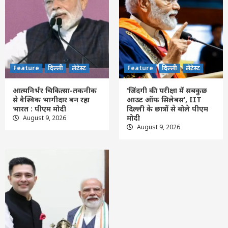
बन रहा भारत : पीएम मोदी
3
Feature
दिल्ली
लेटेस्ट
‘जिंदगी की परीक्षा में सबकुछ आउट ऑफ सिलेबस’,
IIT दिल्ली के छात्रों से बोले पीएम मोदी
Feature
दिल्ली
लेटेस्ट
Feature
दिल्ली
लेटेस्ट
4
आत्मनिर्भर चिकित्सा-तकनीक
‘जिंदगी की परीक्षा में सबकुछ
से वैश्विक भागीदार बन रहा
आउट ऑफ सिलेबस’, IIT
Feature
दिल्ली
लेटेस्ट
भारत : पीएम मोदी
दिल्ली के छात्रों से बोले पीएम
राघव चड्ढा ने पीएम मोदी को भेंट की भगवान गणेश
मोदी
August 9, 2026
की मूर्ति, मुलाकात को बताया यादगार
August 9, 2026
5