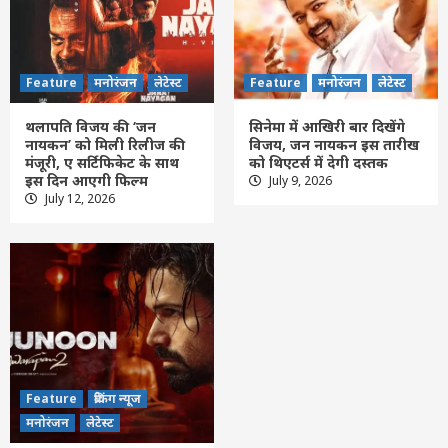
Feature
मनोरंजन
लेटेस्ट
Feature
मनोरंजन
लेटेस्ट
थलापति विजय की ‘जन
सिनेमा में आखिरी बार दिखेंगे
नायकन’ को मिली रिलीज की
विजय, जन नायकन इस तारीख
मंजूरी, ए सर्टिफिकेट के साथ
को थिएटर्स में देगी दस्तक
इस दिन आएगी फिल्म
July 9, 2026
Feature
दिल्ली
लेटेस्ट
July 12, 2026
आत्मनिर्भर चिकित्सा-तकनीक से वैश्विक भागीदार
बन रहा भारत : पीएम मोदी
3
Feature
दिल्ली
लेटेस्ट
‘जिंदगी की परीक्षा में सबकुछ आउट ऑफ सिलेबस’,
IIT दिल्ली के छात्रों से बोले पीएम मोदी
4
Feature
ब्रेकिंग न्यूज
Feature
दिल्ली
लेटेस्ट
मनोरंजन
लेटेस्ट
राघव चड्ढा ने पीएम मोदी को भेंट की भगवान गणेश