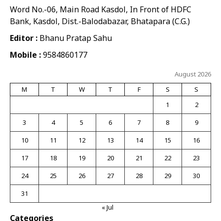
Word No.-06, Main Road Kasdol, In Front of HDFC
Bank, Kasdol, Dist.-Balodabazar, Bhatapara (C.G.)
Editor :
Bhanu Pratap Sahu
Mobile :
9584860177
August 2026
M
T
W
T
F
S
S
1
2
3
4
5
6
7
8
9
10
11
12
13
14
15
16
17
18
19
20
21
22
23
24
25
26
27
28
29
30
31
« Jul
Categories