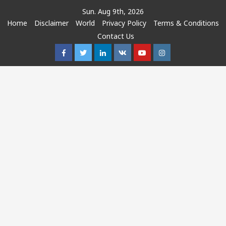
Skip
Sun. Aug 9th, 2026
to
Home
Disclaimer
World
Privacy Policy
Terms & Conditions
content
Contact Us
Facebook
Twitter
Linkedin
VK
Youtube
Instagram