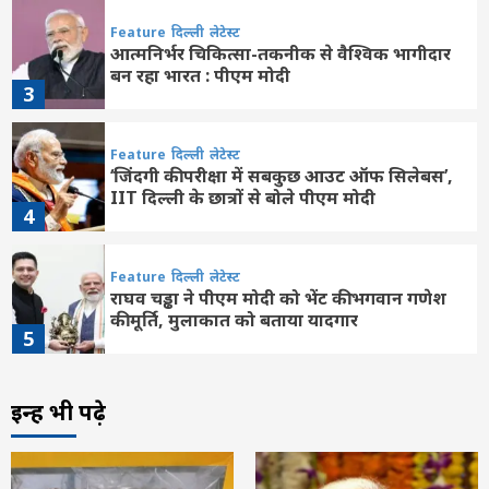
Feature
दिल्ली
लेटेस्ट
आत्मनिर्भर चिकित्सा-तकनीक से वैश्विक भागीदार
बन रहा भारत : पीएम मोदी
3
Feature
दिल्ली
लेटेस्ट
‘जिंदगी की परीक्षा में सबकुछ आउट ऑफ सिलेबस’,
IIT दिल्ली के छात्रों से बोले पीएम मोदी
4
Feature
दिल्ली
लेटेस्ट
राघव चड्ढा ने पीएम मोदी को भेंट की भगवान गणेश
की मूर्ति, मुलाकात को बताया यादगार
5
Feature
दिल्ली
लेटेस्ट
इन्हें भी पढ़े
प्रधानमंत्री ने आईआईटी दिल्ली के 57वें दीक्षांत
समारोह की झलकियां साझा कीं, युवाओं से ‘विकसित
भारत’ के निर्माण में योगदान का आह्वान
6