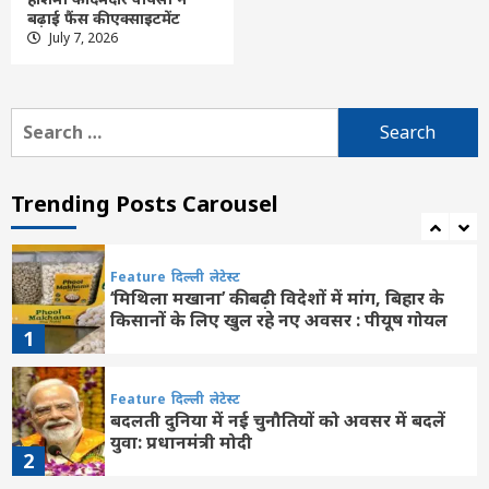
बढ़ाई फैंस की एक्साइटमेंट
Feature
दिल्ली
लेटेस्ट
July 7, 2026
प्रधानमंत्री ने आईआईटी दिल्ली के 57वें दीक्षांत
समारोह की झलकियां साझा कीं, युवाओं से ‘विकसित
भारत’ के निर्माण में योगदान का आह्वान
6
Search
for:
Feature
Uncategorized
दिल्ली
लेटेस्ट
भारत छोड़ो आंदोलन’की 84वीं वर्षगांठ : पीएम मोदी
ने ‘भारत छोड़ो आंदोलन’ के नायकों को किया याद
Trending Posts Carousel
7
Feature
दिल्ली
लेटेस्ट
‘मिथिला मखाना’ की बढ़ी विदेशों में मांग, बिहार के
किसानों के लिए खुल रहे नए अवसर : पीयूष गोयल
1
Feature
दिल्ली
लेटेस्ट
बदलती दुनिया में नई चुनौतियों को अवसर में बदलें
युवा: प्रधानमंत्री मोदी
2