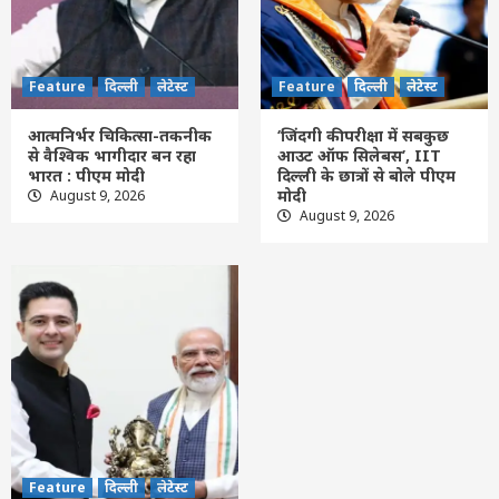
Feature
दिल्ली
लेटेस्ट
‘जिंदगी की परीक्षा में सबकुछ आउट ऑफ सिलेबस’,
IIT दिल्ली के छात्रों से बोले पीएम मोदी
Feature
दिल्ली
लेटेस्ट
Feature
दिल्ली
लेटेस्ट
4
आत्मनिर्भर चिकित्सा-तकनीक
‘जिंदगी की परीक्षा में सबकुछ
से वैश्विक भागीदार बन रहा
आउट ऑफ सिलेबस’, IIT
Feature
दिल्ली
लेटेस्ट
भारत : पीएम मोदी
दिल्ली के छात्रों से बोले पीएम
राघव चड्ढा ने पीएम मोदी को भेंट की भगवान गणेश
मोदी
August 9, 2026
की मूर्ति, मुलाकात को बताया यादगार
August 9, 2026
5
Feature
दिल्ली
लेटेस्ट