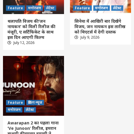
Feature
मनोरंजन
लेटेस्ट
Feature
मनोरंजन
लेटेस्ट
थलापति विजय की ‘जन
सिनेमा में आखिरी बार दिखेंगे
नायकन’ को मिली रिलीज की
विजय, जन नायकन इस तारीख
मंजूरी, ए सर्टिफिकेट के साथ
को थिएटर्स में देगी दस्तक
इस दिन आएगी फिल्म
July 9, 2026
Feature
दिल्ली
लेटेस्ट
July 12, 2026
आत्मनिर्भर चिकित्सा-तकनीक से वैश्विक भागीदार
बन रहा भारत : पीएम मोदी
3
Feature
दिल्ली
लेटेस्ट
‘जिंदगी की परीक्षा में सबकुछ आउट ऑफ सिलेबस’,
IIT दिल्ली के छात्रों से बोले पीएम मोदी
4
Feature
ब्रेकिंग न्यूज
Feature
दिल्ली
लेटेस्ट
मनोरंजन
लेटेस्ट
राघव चड्ढा ने पीएम मोदी को भेंट की भगवान गणेश
की मूर्ति, मुलाकात को बताया यादगार
Awarapan 2 का पहला गाना
5
‘Ve Junoon’ रिलीज, इमरान
हाशमी की दमदार वापसी ने