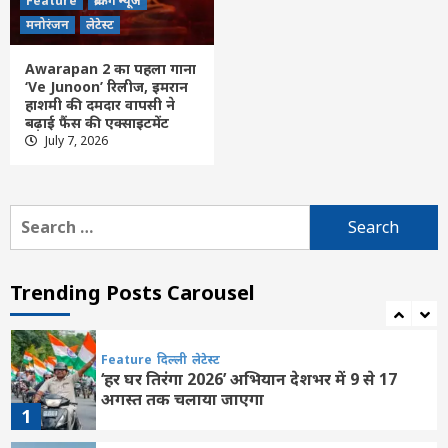
Feature
ब्रेकिंग न्यूज
Feature
दिल्ली
लेटेस्ट
मनोरंजन
लेटेस्ट
असम: बाढ़ से 15 जिलों के 1.68 लाख लोग
प्रभावित, 133 राहत शिविर संचालित
Awarapan 2 का पहला गाना
5
‘Ve Junoon’ रिलीज, इमरान
हाशमी की दमदार वापसी ने
बढ़ाई फैंस की एक्साइटमेंट
Feature
छत्तीसगढ़
लेटेस्ट
July 7, 2026
पीएम मोदी 8 अगस्त को IIT दिल्ली के 57वें दीक्षांत
समारोह को करेंगे संबोधित
6
Search
for:
Feature
today News
छत्तीसगढ़
जांजगीर चांपा
पामगढ़
रायपुर
लेटेस्ट
शिवरीनारायण
गढ़वा तालाब खरौद में दिखा मगरमच्छ, नगर में मचा
Trending Posts Carousel
हड़कंप
7
Feature
दिल्ली
लेटेस्ट
‘हर घर तिरंगा 2026’ अभियान देशभर में 9 से 17
अगस्त तक चलाया जाएगा
1