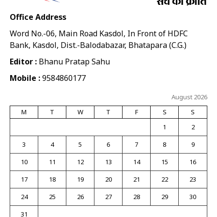
Office Address
Word No.-06, Main Road Kasdol, In Front of HDFC
Bank, Kasdol, Dist.-Balodabazar, Bhatapara (C.G.)
Editor :
Bhanu Pratap Sahu
Mobile :
9584860177
August 2026
M
T
W
T
F
S
S
1
2
3
4
5
6
7
8
9
10
11
12
13
14
15
16
17
18
19
20
21
22
23
24
25
26
27
28
29
30
31