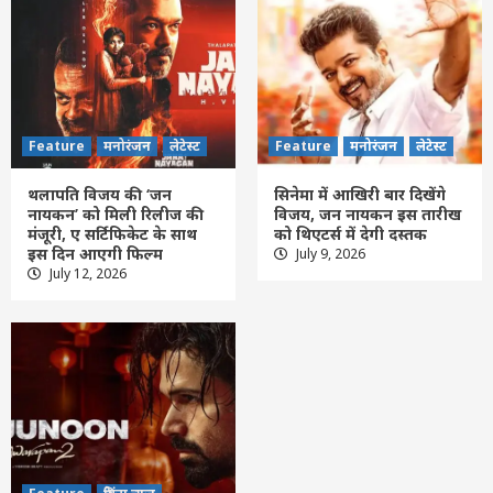
Feature
मनोरंजन
लेटेस्ट
Feature
मनोरंजन
लेटेस्ट
थलापति विजय की ‘जन
सिनेमा में आखिरी बार दिखेंगे
नायकन’ को मिली रिलीज की
विजय, जन नायकन इस तारीख
मंजूरी, ए सर्टिफिकेट के साथ
को थिएटर्स में देगी दस्तक
इस दिन आएगी फिल्म
July 9, 2026
Feature
छत्तीसगढ़
रायपुर
लेटेस्ट
July 12, 2026
प्रह्लाद जोशी की दक्षिण अफ्रीका, इंडोनेशिया और
ईरान के मंत्रियों से मुलाकात, शिक्षा सहयोग बढ़ाने
पर जोर
3
Feature
दिल्ली
लेटेस्ट
उदार हृदय वाले सज्जन बिना किसी स्वार्थ या अपेक्षा
के दूसरों का हित करते रहते हैं : पीएम मोदी
4