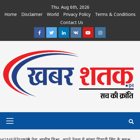
Skip
Thu. Aug 6th, 2026
to
Home
Disclaimer
World
Privacy Policy
Terms & Conditions
content
Contact Us
Facebook
Twitter
Linkedin
VK
Youtube
Instagram
Primary
Menu
HOME
लेटेस्ट
कांग्रेस नेता आशीष मिश्रा, अपने नेतृत्व में सांसद हिमाद्री सिंह के समक्ष