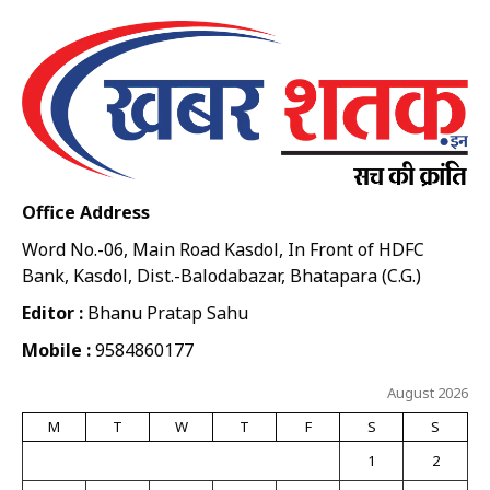
Office Address
Word No.-06, Main Road Kasdol, In Front of HDFC
Bank, Kasdol, Dist.-Balodabazar, Bhatapara (C.G.)
Editor :
Bhanu Pratap Sahu
Mobile :
9584860177
August 2026
M
T
W
T
F
S
S
1
2