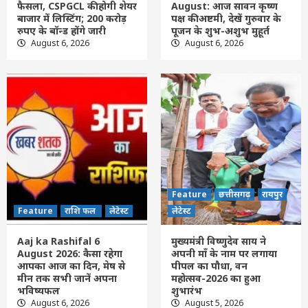
फैसला, CSPGCL की होगी शेयर
August: आज सावन कृष्ण
Feature
राशि फल
लेटेस्ट
बाजार में लिस्टिंग; 200 करोड़
पक्ष की अष्टमी, देखें गुरुवार के
Aaj ka panchang 6 August: आज सावन
रुपए के बॉन्ड होंगे जारी
पूजन के शुभ-अशुभ मुहूर्त
कृष्ण पक्ष की अष्टमी, देखें गुरुवार के पूजन के शुभ-
August 6, 2026
August 6, 2026
अशुभ मुहूर्त
2
Feature
राशि फल
लेटेस्ट
Aaj ka Rashifal 6 August 2026: कैसा रहेगा
आपका आज का द‍िन, मेष से मीन तक सभी जानें
अपना भविष्यफल
3
Feature
छत्तीसगढ़
रायपुर
लेटेस्ट
मुख्यमंत्री विष्णुदेव साय ने अपनी माँ के नाम पर
Feature
छत्तीसगढ़
रायपुर
लगाया पीपल का पौधा, वन महोत्सव-2026 का हुआ
शुभारंभ
Feature
राशि फल
लेटेस्ट
लेटेस्ट
4
Aaj ka Rashifal 6
मुख्यमंत्री विष्णुदेव साय ने
Feature
today News
खेल
छत्तीसगढ़
देश
नई दिल्ली
August 2026: कैसा रहेगा
अपनी माँ के नाम पर लगाया
नया रायपुर
राजनांदगांव
राजनीतिक
रायपुर
लेटेस्ट
आपका आज का द‍िन, मेष से
पीपल का पौधा, वन
ज्ञानेश्वरी यादव ने बढ़ाया छत्तीसगढ़ का मान,
मीन तक सभी जानें अपना
महोत्सव-2026 का हुआ
राष्ट्रमंडल खेलों में रजत जीतने पर भाजयुमो ने दी
भविष्यफल
शुभारंभ
5
बधाई
August 6, 2026
August 5, 2026