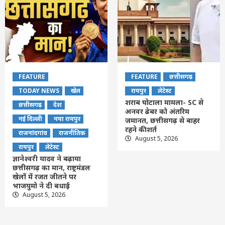
FEATURE
FEATURE
छत्तीसगढ़
TODAY NEWS
खेल
रायपुर
लेटेस्ट
शराब घोटाला मामला- SC से
छत्तीसगढ़
देश
अनवर ढेबर को अंतरिम
नई दिल्ली
नया रायपुर
जमानत, छत्तीसगढ़ से बाहर
रहने की शर्त
राजनांदगांव
राजनीतिक
August 5, 2026
रायपुर
लेटेस्ट
ज्ञानेश्वरी यादव ने बढ़ाया
छत्तीसगढ़ का मान, राष्ट्रमंडल
खेलों में रजत जीतने पर
भाजयुमो ने दी बधाई
August 5, 2026