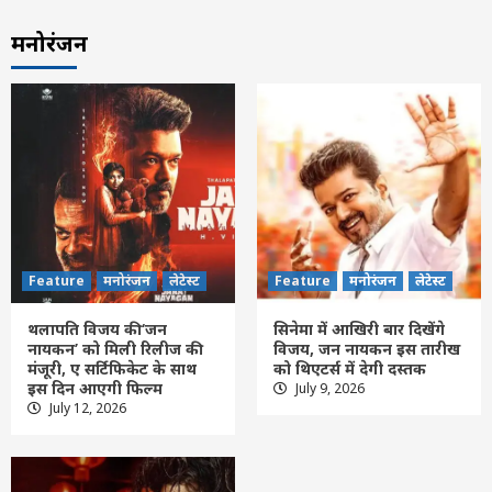
मनोरंजन
Feature
मनोरंजन
लेटेस्ट
Feature
मनोरंजन
लेटेस्ट
थलापति विजय की ‘जन
सिनेमा में आखिरी बार दिखेंगे
नायकन’ को मिली रिलीज की
विजय, जन नायकन इस तारीख
मंजूरी, ए सर्टिफिकेट के साथ
को थिएटर्स में देगी दस्तक
इस दिन आएगी फिल्म
July 9, 2026
Feature
राशि फल
लेटेस्ट
July 12, 2026
Aaj ka Rashifal 6 August 2026: कैसा रहेगा
आपका आज का द‍िन, मेष से मीन तक सभी जानें
अपना भविष्यफल
3