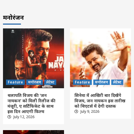
मनोरंजन
Feature
मनोरंजन
लेटेस्ट
Feature
मनोरंजन
लेटेस्ट
थलापति विजय की ‘जन
सिनेमा में आखिरी बार दिखेंगे
नायकन’ को मिली रिलीज की
विजय, जन नायकन इस तारीख
मंजूरी, ए सर्टिफिकेट के साथ
को थिएटर्स में देगी दस्तक
इस दिन आएगी फिल्म
July 9, 2026
Feature
छत्तीसगढ़
रायपुर
लेटेस्ट
July 12, 2026
9 से 17 अगस्त तक चलेगा ‘हर घर तिरंगा’ अभियान,
तिरंगा यात्रा से लेकर मैराथन तक होंगे कार्यक्रम
3