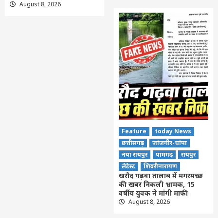
August 8, 2026
Feature
today News
छत्तीसगढ़
जांजगीर-चांपा
नया रायपुर
पामगढ़
रायपुर
लेटेस्ट
शिवरीनारायण
खरौद गढ़वा तालाब में मगरमच्छ
की खबर निकली भ्रामक, 15
वर्षीय युवक ने मांगी माफी
August 8, 2026