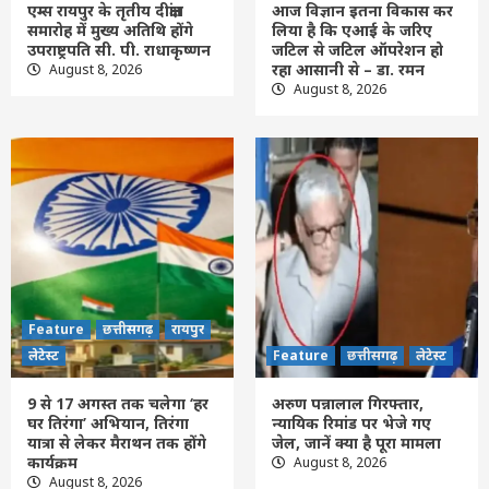
एम्स रायपुर के तृतीय दीक्षांत
आज विज्ञान इतना विकास कर
समारोह में मुख्य अतिथि होंगे
लिया है कि एआई के जरिए
Feature
छत्तीसगढ़
रायपुर
लेटेस्ट
उपराष्ट्रपति सी. पी. राधाकृष्णन
जटिल से जटिल ऑपरेशन हो
आज विज्ञान इतना विकास कर लिया है कि एआई के
रहा आसानी से – डा. रमन
August 8, 2026
जरिए जटिल से जटिल ऑपरेशन हो रहा आसानी से
August 8, 2026
– डा. रमन
2
Feature
छत्तीसगढ़
रायपुर
लेटेस्ट
9 से 17 अगस्त तक चलेगा ‘हर घर तिरंगा’ अभियान,
तिरंगा यात्रा से लेकर मैराथन तक होंगे कार्यक्रम
3
Feature
छत्तीसगढ़
लेटेस्ट
अरुण पन्नालाल गिरफ्तार, न्यायिक रिमांड पर भेजे
Feature
छत्तीसगढ़
रायपुर
गए जेल, जानें क्या है पूरा मामला
लेटेस्ट
Feature
छत्तीसगढ़
लेटेस्ट
4
9 से 17 अगस्त तक चलेगा ‘हर
अरुण पन्नालाल गिरफ्तार,
Feature
today News
छत्तीसगढ़
जांजगीर-चांपा
नया रायपुर
घर तिरंगा’ अभियान, तिरंगा
न्यायिक रिमांड पर भेजे गए
पामगढ़
रायपुर
लेटेस्ट
शिवरीनारायण
यात्रा से लेकर मैराथन तक होंगे
जेल, जानें क्या है पूरा मामला
खरौद गढ़वा तालाब में मगरमच्छ की खबर निकली
कार्यक्रम
August 8, 2026
भ्रामक, 15 वर्षीय युवक ने मांगी माफी
August 8, 2026
5