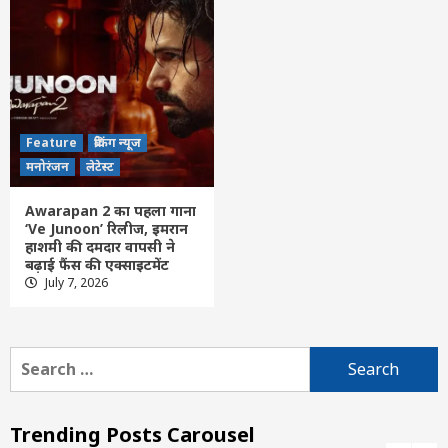
Feature
छत्तीसगढ़
लेटेस्ट
अरुण पन्नालाल गिरफ्तार, न्यायिक रिमांड पर भेजे
गए जेल, जानें क्या है पूरा मामला
4
Feature
ब्रेकिंग न्यूज
Feature
today News
छत्तीसगढ़
जांजगीर-चांपा
नया रायपुर
मनोरंजन
लेटेस्ट
पामगढ़
रायपुर
लेटेस्ट
शिवरीनारायण
खरौद गढ़वा तालाब में मगरमच्छ की खबर निकली
Awarapan 2 का पहला गाना
भ्रामक, 15 वर्षीय युवक ने मांगी माफी
5
‘Ve Junoon’ रिलीज, इमरान
हाशमी की दमदार वापसी ने
बढ़ाई फैंस की एक्साइटमेंट
Feature
दिल्ली
लेटेस्ट
July 7, 2026
‘चयन प्रक्रिया निष्पक्ष हो, किसी एथलीट के साथ
नाइंसाफी नहीं होनी चाहिए’ : खेल मंत्री मांडविया
6
Search
for:
Feature
दिल्ली
लेटेस्ट
राष्ट्रपति द्रौपदी मुर्मु ने राष्ट्रीय हथकरघा दिवस
समारोह में प्रदान किए संत कबीर और राष्ट्रीय
Trending Posts Carousel
हथकरघा पुरस्कार
7