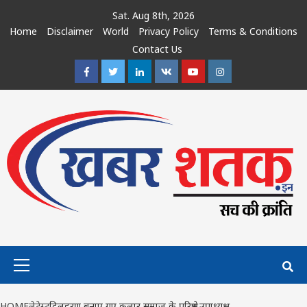
Skip
Sat. Aug 8th, 2026
to
Home
Disclaimer
World
Privacy Policy
Terms & Conditions
content
Contact Us
Facebook
Twitter
Linkedin
VK
Youtube
Instagram
Primary
Menu
HOME
लेटेस्ट
दिलहरण बनाए गए कलार समाज के परिक्षेत्र उपाध्यक्ष