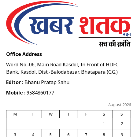
Office Address
Word No.-06, Main Road Kasdol, In Front of HDFC
Bank, Kasdol, Dist.-Balodabazar, Bhatapara (C.G.)
Editor :
Bhanu Pratap Sahu
Mobile :
9584860177
August 2026
M
T
W
T
F
S
S
1
2
3
4
5
6
7
8
9