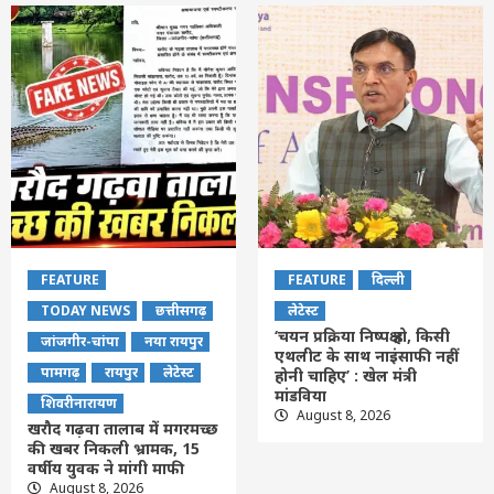
FEATURE
FEATURE
दिल्ली
TODAY NEWS
छत्तीसगढ़
लेटेस्ट
‘चयन प्रक्रिया निष्पक्ष हो, किसी
जांजगीर-चांपा
नया रायपुर
एथलीट के साथ नाइंसाफी नहीं
पामगढ़
रायपुर
लेटेस्ट
होनी चाहिए’ : खेल मंत्री
मांडविया
शिवरीनारायण
August 8, 2026
खरौद गढ़वा तालाब में मगरमच्छ
की खबर निकली भ्रामक, 15
वर्षीय युवक ने मांगी माफी
August 8, 2026