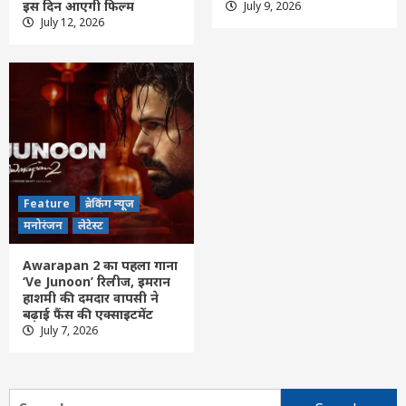
इस दिन आएगी फिल्म
July 9, 2026
Feature
राशि फल
लेटेस्ट
July 12, 2026
Aaj ka Panchang 08 August 2026: आज
सर्वार्थ सिद्धि योग में रखा जाएगा रोहिणी व्रत, नोट
करें राहुकाल का समय, यहां पढ़ें पूरा पंचांग
3
Feature
राशि फल
लेटेस्ट
Aaj Ka Rashifal 8 August 2026: आज
शनिवार को कई राशियों की चमकेगी किस्मत, जानें
मेष से मीन तक आज का राशिफल
4
Feature
ब्रेकिंग न्यूज
Feature
छत्तीसगढ़
लेटेस्ट
मनोरंजन
लेटेस्ट
रायगढ़ में विकास को मिल रही नई रफ्तार, हर क्षेत्र में
मजबूत हो रही सुविधाओं की नींव: वित्त मंत्री ओपी
Awarapan 2 का पहला गाना
चौधरी……
5
‘Ve Junoon’ रिलीज, इमरान
हाशमी की दमदार वापसी ने
बढ़ाई फैंस की एक्साइटमेंट
Feature
छत्तीसगढ़
रायपुर
लेटेस्ट
July 7, 2026
CG- ट्रेनी IPS पर 1 करोड़ की रिश्वत मांगने का
आरोप, शिकायत के बाद कोर्ट का बड़ा एक्शन, CBI
निदेशक और DGP को नोटिस जारी…
6
Search