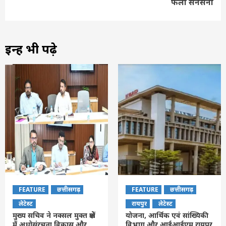
फैली सनसनी
इन्हें भी पढ़े
FEATURE
छत्तीसगढ़
FEATURE
छत्तीसगढ़
लेटेस्ट
रायपुर
लेटेस्ट
मुख्य सचिव ने नक्सल मुक्त क्षेत्रों
योजना, आर्थिक एवं सांख्यिकी
में अधोसंरचना विकास और
विभाग और आईआईएम रायपुर