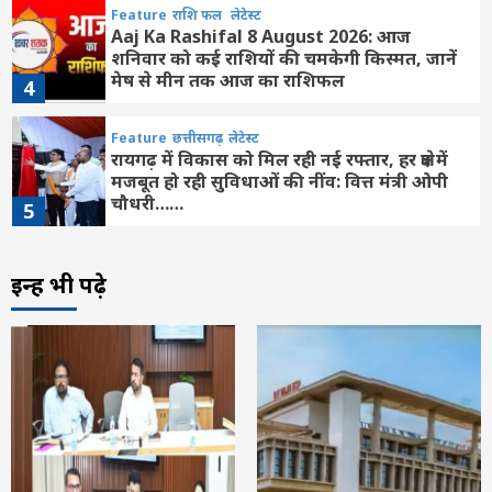
Feature
राशि फल
लेटेस्ट
Aaj Ka Rashifal 8 August 2026: आज
शनिवार को कई राशियों की चमकेगी किस्मत, जानें
मेष से मीन तक आज का राशिफल
4
Feature
छत्तीसगढ़
लेटेस्ट
रायगढ़ में विकास को मिल रही नई रफ्तार, हर क्षेत्र में
मजबूत हो रही सुविधाओं की नींव: वित्त मंत्री ओपी
चौधरी……
5
Feature
छत्तीसगढ़
रायपुर
लेटेस्ट
इन्हें भी पढ़े
CG- ट्रेनी IPS पर 1 करोड़ की रिश्वत मांगने का
आरोप, शिकायत के बाद कोर्ट का बड़ा एक्शन, CBI
निदेशक और DGP को नोटिस जारी…
6
Feature
छत्तीसगढ़
रायपुर
लेटेस्ट
CG-अवैध संबंध के शक ने लिया खूनी मोड़! पड़ोसन
के घर पति को देखकर बेकाबू हुई पत्नी, फिर जो
हुआ…
7