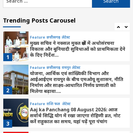
for:
Feature
छत्तीसगढ़
रायपुर
लेटेस्ट
CG-अवैध संबंध के शक ने लिया खूनी मोड़! पड़ोसन
के घर पति को देखकर बेकाबू हुई पत्नी, फिर जो
Trending Posts Carousel
हुआ…
7
Feature
छत्तीसगढ़
लेटेस्ट
मुख्य सचिव ने नक्सल मुक्त क्षेत्रों में अधोसंरचना
विकास और बुनियादी सुविधाओं को प्राथमिकता देने
के दिए निर्देश…
1
Feature
छत्तीसगढ़
रायपुर
लेटेस्ट
योजना, आर्थिक एवं सांख्यिकी विभाग और
आईआईएम रायपुर के बीच एमओयू सुशासन, नीति
निर्माण और साक्ष्य-आधारित निर्णय प्रणाली को
2
मिलेगा बढ़ावा….
Feature
राशि फल
लेटेस्ट
Aaj ka Panchang 08 August 2026: आज
सर्वार्थ सिद्धि योग में रखा जाएगा रोहिणी व्रत, नोट
करें राहुकाल का समय, यहां पढ़ें पूरा पंचांग
3