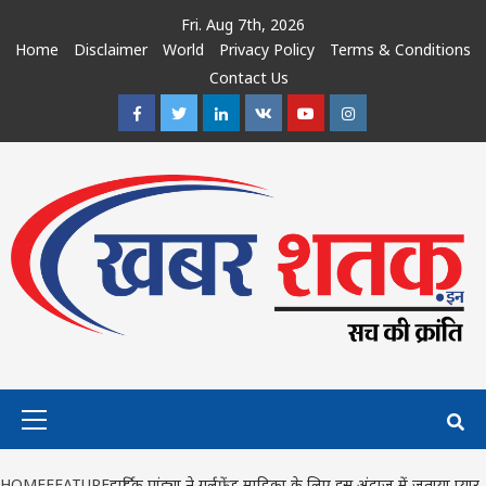
Skip
Fri. Aug 7th, 2026
to
Home
Disclaimer
World
Privacy Policy
Terms & Conditions
content
Contact Us
Facebook
Twitter
Linkedin
VK
Youtube
Instagram
Primary
Menu
HOME
FEATURE
हार्दिक पांड्या ने गर्लफ्रेंड माहिका के लिए इस अंदाज में जताया प्यार,