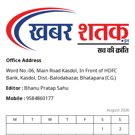
Office Address
Word No.-06, Main Road Kasdol, In Front of HDFC
Bank, Kasdol, Dist.-Balodabazar, Bhatapara (C.G.)
Editor :
Bhanu Pratap Sahu
Mobile :
9584860177
August 2026
M
T
W
T
F
S
S
1
2