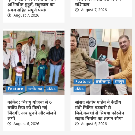
Feature
राशि फल
लेटेस्ट
अभिजीत मुहूर्त, राहुकाल का
राशिफल
Aaj Ka Rashifal : आज 7 अगस्त को किन
समय सहित संपूर्ण पंचांग
August 7, 2026
राशियों की बदलेगी किस्मत, देखें अपना राशिफल
August 7, 2026
2
Feature
छत्तीसगढ़
लेटेस्ट
कांकेर : चिरायु योजना से 6 वर्षीय रिया को मिली नई
जिंदगी, अब सुनने और बोलने लगी
3
Feature
छत्तीसगढ़
रायपुर
लेटेस्ट
सांसद संतोष पांडेय ने केंद्रीय मंत्री नितिन गडकरी से
मिले,कवर्धा से सिमगा फोरलेन सड़क निर्माण का
Feature
छत्तीसगढ़
रायपुर
ज्ञापन सौपा
4
Feature
छत्तीसगढ़
लेटेस्ट
लेटेस्ट
Feature
छत्तीसगढ़
रायपुर
लेटेस्ट
कांकेर : चिरायु योजना से 6
रामलला दर्शन योजना: सीएम साय की रामलला
सांसद संतोष पांडेय ने केंद्रीय
वर्षीय रिया को मिली नई
मंत्री नितिन गडकरी से
दर्शन योजना से बुजुर्गों, महिलाओं एवं आर्थिक रूप
जिंदगी, अब सुनने और बोलने
मिले,कवर्धा से सिमगा फोरलेन
से कमजोर परिवारों का वर्षों पुराना सपना हो रहा
लगी
सड़क निर्माण का ज्ञापन सौपा
5
साकार
August 6, 2026
August 6, 2026