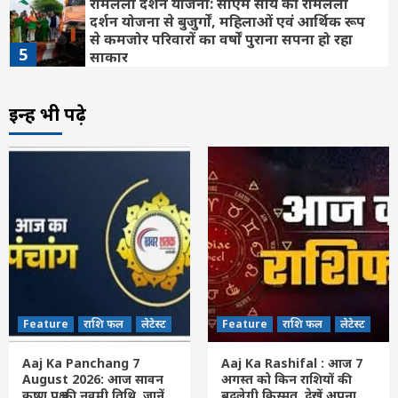
रामलला दर्शन योजना: सीएम साय की रामलला
दर्शन योजना से बुजुर्गों, महिलाओं एवं आर्थिक रूप
से कमजोर परिवारों का वर्षों पुराना सपना हो रहा
5
साकार
Feature
छत्तीसगढ़
लेटेस्ट
इन्हें भी पढ़े
बलौदाबाजार में बड़ा सड़क हादसा, गड्ढे में उछली
एम्बुलेंस, 6 लोग घायल
6
Feature
छत्तीसगढ़
रायपुर
लेटेस्ट
मुख्यमंत्री साय ने की जनसंपर्क विभाग के ‘मुस्कुराता
बस्तर’ पहल की सराहना
7
Feature
राशि फल
लेटेस्ट
Aaj Ka Panchang 7 August 2026: आज
Feature
राशि फल
लेटेस्ट
Feature
राशि फल
लेटेस्ट
सावन कृष्ण पक्ष की नवमी तिथि, जानें अभिजीत
मुहूर्त, राहुकाल का समय सहित संपूर्ण पंचांग
1
Aaj Ka Panchang 7
Aaj Ka Rashifal : आज 7
August 2026: आज सावन
अगस्त को किन राशियों की
कृष्ण पक्ष की नवमी तिथि, जानें
बदलेगी किस्मत, देखें अपना