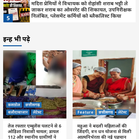
मदिरा प्रेमियों ने विधायक को रोहांसी शराब भट्टी ले
जाकर शराब का ओवररेट की शिकायत, उपनिरीक्षक
निलंबित, प्लेसमेंट कर्मियों को ब्लैकलिस्ट किया
5
कसडोल
छत्तीसगढ़
बलौदाबाजार
लेटेस्ट
इन्हें भी पढ़े
कलेक्टर ने चार आदतन अपराधियों को किया जिला
बदर
6
Feature
छत्तीसगढ़
रायपुर
लेटेस्ट
खिलाड़ियों का लंबा इंतजार खत्म, राज्य शासन ने
जारी की उत्कृष्ट खिलाड़ियों की सूची
7
कसडोल
छत्तीसगढ़
बलौदाबाजार
लेटेस्ट
कसडोल
छत्तीसगढ़
तेज रफ्तार एम्बुलेंस पलटने से 6 ओड़िशा निवासी
बलौदाबाजार
लेटेस्ट
Feature
छत्तीसगढ़
लेटेस्ट
घायल; डायल 112 और स्थानीय ग्रामीणों ने तत्परता
दिखाकर बचाई जान
1
तेज रफ्तार एम्बुलेंस पलटने से 6
महुआ ने बदली महिलाओं की
ओड़िशा निवासी घायल; डायल
जिंदगी, वन धन योजना से मिली
112 और स्थानीय ग्रामीणों ने
आत्मनिर्भरता की नई पहचान