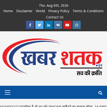
Skip
Thu. Aug 6th, 2026
to
Home
Disclaimer
World
Privacy Policy
Terms & Conditions
content
Contact Us
Facebook
Twitter
Linkedin
VK
Youtube
Instagram
Primary
Menu
HOME
FEATURE
मौका है तो लूट लो! IPHONE खरीदने का सुनहरा मौका, 16 हजार