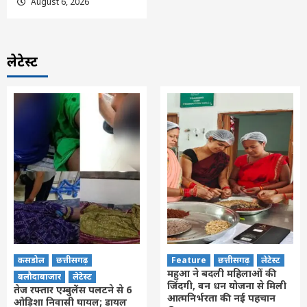
August 6, 2026
लेटेस्ट
कसडोल
छत्तीसगढ़
Feature
छत्तीसगढ़
लेटेस्ट
महुआ ने बदली महिलाओं की
बलौदाबाजार
लेटेस्ट
जिंदगी, वन धन योजना से मिली
तेज रफ्तार एम्बुलेंस पलटने से 6
आत्मनिर्भरता की नई पहचान
ओड़िशा निवासी घायल; डायल