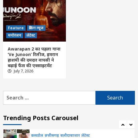
Feature
छत्तीसगढ़
रायपुर
लेटेस्ट
CGPSC पेपर लीक मामले में पूर्व सचिव को राहत
नहीं, हाईकोर्ट ने जमानत याचिका की खारिज
4
Feature
ब्रेकिंग न्यूज
छत्तीसगढ़
लेटेस्ट
मनोरंजन
लेटेस्ट
मदिरा प्रेमियों ने विधायक को रोहांसी शराब भट्टी ले
जाकर शराब का ओवररेट की शिकायत, उपनिरीक्षक
Awarapan 2 का पहला गाना
निलंबित, प्लेसमेंट कर्मियों को ब्लैकलिस्ट किया
5
‘Ve Junoon’ रिलीज, इमरान
हाशमी की दमदार वापसी ने
बढ़ाई फैंस की एक्साइटमेंट
कसडोल
छत्तीसगढ़
बलौदाबाजार
लेटेस्ट
July 7, 2026
कलेक्टर ने चार आदतन अपराधियों को किया जिला
बदर
6
Search
for:
Feature
छत्तीसगढ़
रायपुर
लेटेस्ट
खिलाड़ियों का लंबा इंतजार खत्म, राज्य शासन ने
जारी की उत्कृष्ट खिलाड़ियों की सूची
Trending Posts Carousel
7
कसडोल
छत्तीसगढ़
बलौदाबाजार
लेटेस्ट