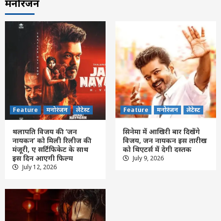
मनोरंजन
Feature
मनोरंजन
लेटेस्ट
Feature
मनोरंजन
लेटेस्ट
थलापति विजय की ‘जन
सिनेमा में आखिरी बार दिखेंगे
नायकन’ को मिली रिलीज की
विजय, जन नायकन इस तारीख
मंजूरी, ए सर्टिफिकेट के साथ
को थिएटर्स में देगी दस्तक
इस दिन आएगी फिल्म
July 9, 2026
Feature
छत्तीसगढ़
लेटेस्ट
July 12, 2026
CG Weather : छत्तीसगढ़ में फिर मेहरबान हुआ
मानसून, अगले 3 दिन झमाझम बारिश के आसार;
इन जिलों के लिए अलर्ट
3