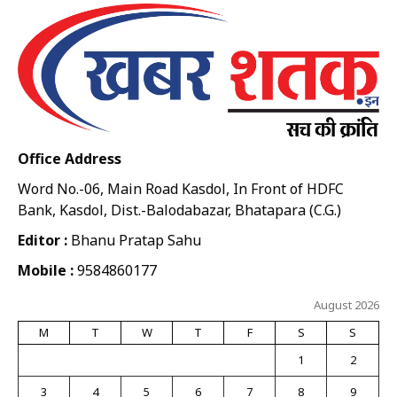
Office Address
Word No.-06, Main Road Kasdol, In Front of HDFC
Bank, Kasdol, Dist.-Balodabazar, Bhatapara (C.G.)
Editor :
Bhanu Pratap Sahu
Mobile :
9584860177
August 2026
M
T
W
T
F
S
S
1
2
3
4
5
6
7
8
9