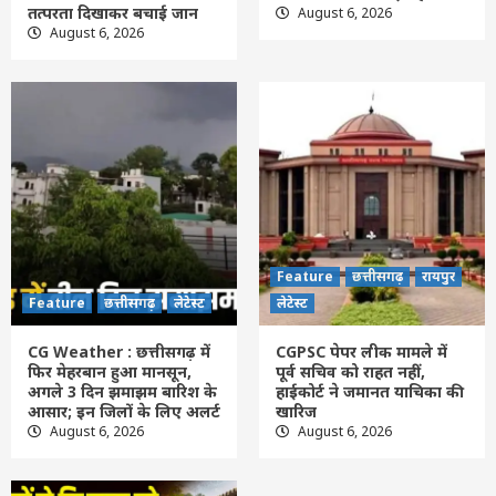
Feature
छत्तीसगढ़
लेटेस्ट
तत्परता दिखाकर बचाई जान
August 6, 2026
महुआ ने बदली महिलाओं की जिंदगी, वन धन
August 6, 2026
योजना से मिली आत्मनिर्भरता की नई पहचान
2
Feature
छत्तीसगढ़
लेटेस्ट
CG Weather : छत्तीसगढ़ में फिर मेहरबान हुआ
मानसून, अगले 3 दिन झमाझम बारिश के आसार;
इन जिलों के लिए अलर्ट
3
Feature
छत्तीसगढ़
रायपुर
लेटेस्ट
CGPSC पेपर लीक मामले में पूर्व सचिव को राहत
Feature
छत्तीसगढ़
रायपुर
नहीं, हाईकोर्ट ने जमानत याचिका की खारिज
Feature
छत्तीसगढ़
लेटेस्ट
लेटेस्ट
4
CG Weather : छत्तीसगढ़ में
CGPSC पेपर लीक मामले में
छत्तीसगढ़
लेटेस्ट
फिर मेहरबान हुआ मानसून,
पूर्व सचिव को राहत नहीं,
मदिरा प्रेमियों ने विधायक को रोहांसी शराब भट्टी ले
अगले 3 दिन झमाझम बारिश के
हाईकोर्ट ने जमानत याचिका की
जाकर शराब का ओवररेट की शिकायत, उपनिरीक्षक
आसार; इन जिलों के लिए अलर्ट
खारिज
निलंबित, प्लेसमेंट कर्मियों को ब्लैकलिस्ट किया
August 6, 2026
August 6, 2026
5