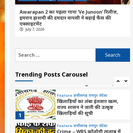
कैसा रहेगा आपका आज का द‍िन, मेष
से मीन तक सभी जानें अपना
5
Awarapan 2 का पहला गाना ‘Ve Junoon’ रिलीज,
भविष्यफल
इमरान हाशमी की दमदार वापसी ने बढ़ाई फैंस की
एक्साइटमेंट
Feature
छत्तीसगढ़
रायपुर
लेटेस्ट
July 7, 2026
मुख्यमंत्री विष्णुदेव साय ने अपनी माँ
के नाम पर लगाया पीपल का पौधा,
वन महोत्सव-2026 का हुआ शुभारंभ
6
Search
Feature
today News
खेल
छत्तीसगढ़
देश
for:
नई दिल्ली
नया रायपुर
राजनांदगांव
राजनीतिक
रायपुर
लेटेस्ट
ज्ञानेश्वरी यादव ने बढ़ाया छत्तीसगढ़
Trending Posts Carousel
का मान, राष्ट्रमंडल खेलों में रजत
7
जीतने पर भाजयुमो ने दी बधाई
Feature
छत्तीसगढ़
रायपुर
लेटेस्ट
खिलाड़ियों का लंबा इंतजार खत्म,
राज्य शासन ने जारी की उत्कृष्ट
खिलाड़ियों की सूची
1
Feature
छत्तीसगढ़
रायपुर
लेटेस्ट
Crime – WRS कॉलोनी तालाब में