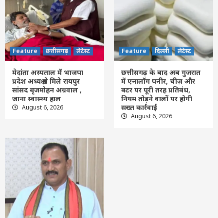
3
Feature
दिल्ली
लेटेस्ट
छत्तीसगढ़ के बाद अब गुजरात में एनालॉग पनीर,
चीज़ और बटर पर पूरी तरह प्रतिबंध, नियम तोड़ने
वालों पर होगी सख्त कार्रवाई
Feature
छत्तीसगढ़
लेटेस्ट
Feature
दिल्ली
लेटेस्ट
4
मेदांता अस्पताल में भाजपा
छत्तीसगढ़ के बाद अब गुजरात
Feature
छत्तीसगढ़
रायपुर
लेटेस्ट
प्रदेश अध्यक्ष से मिले रायपुर
में एनालॉग पनीर, चीज़ और
CG- एनालॉग पनीर के बाद अब इन खाद्य पदार्थों पर
सांसद बृजमोहन अग्रवाल ,
बटर पर पूरी तरह प्रतिबंध,
सरकार की नजर, स्वास्थ्य मंत्री बोले- मिलावटखोरों
जाना स्वास्थ्य हाल
नियम तोड़ने वालों पर होगी
को नहीं छोड़ेंगे
सख्त कार्रवाई
August 6, 2026
5
August 6, 2026