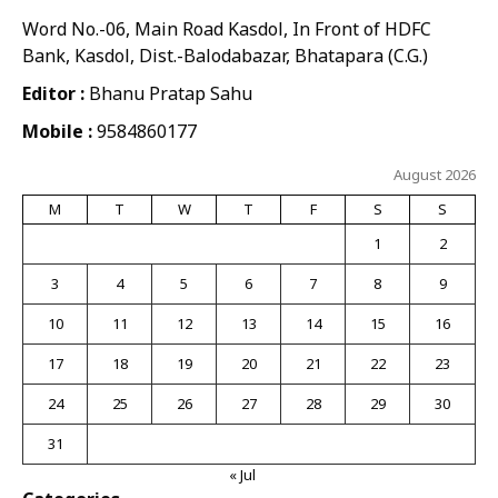
Word No.-06, Main Road Kasdol, In Front of HDFC
Bank, Kasdol, Dist.-Balodabazar, Bhatapara (C.G.)
Editor :
Bhanu Pratap Sahu
Mobile :
9584860177
August 2026
M
T
W
T
F
S
S
1
2
3
4
5
6
7
8
9
10
11
12
13
14
15
16
17
18
19
20
21
22
23
24
25
26
27
28
29
30
31
« Jul