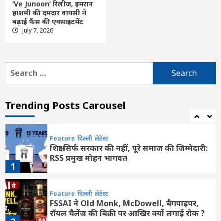
5
‘Ve Junoon’ रिलीज, इमरान
हाशमी की दमदार वापसी ने
बढ़ाई फैंस की एक्साइटमेंट
छत्तीसगढ़
बलौदाबाजार
लेटेस्ट
July 7, 2026
जिले की बेटी शिवांशी केसरवानी बनीं केसरवानी
समाज की प्रथम कमर्शियल पायलट
6
Search
for:
कसडोल
छत्तीसगढ़
लेटेस्ट
भाजपा मंडल कसडोल की मासिक बैठक संपन्न,
शक्ति केंद्रों में बैठक की हुई चर्चा
Trending Posts Carousel
7
Feature
दिल्ली
लेटेस्ट
शिक्षा सिर्फ सरकार की नहीं, पूरे समाज की जिम्मेदारी:
RSS प्रमुख मोहन भागवत
1
Feature
दिल्ली
लेटेस्ट
FSSAI ने Old Monk, McDowell, बैगपाइपर,
रॉयल चैलेंज की बिक्री पर आखिर क्यों लगाई रोक ?