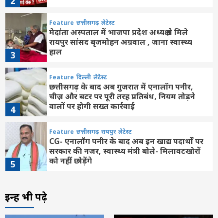
2
Feature
छत्तीसगढ़
लेटेस्ट
मेदांता अस्पताल में भाजपा प्रदेश अध्यक्ष से मिले
रायपुर सांसद बृजमोहन अग्रवाल , जाना स्वास्थ्य
हाल
3
Feature
दिल्ली
लेटेस्ट
छत्तीसगढ़ के बाद अब गुजरात में एनालॉग पनीर,
चीज़ और बटर पर पूरी तरह प्रतिबंध, नियम तोड़ने
वालों पर होगी सख्त कार्रवाई
4
Feature
छत्तीसगढ़
रायपुर
लेटेस्ट
CG- एनालॉग पनीर के बाद अब इन खाद्य पदार्थों पर
सरकार की नजर, स्वास्थ्य मंत्री बोले- मिलावटखोरों
को नहीं छोड़ेंगे
5
छत्तीसगढ़
बलौदाबाजार
लेटेस्ट
इन्हें भी पढ़े
जिले की बेटी शिवांशी केसरवानी बनीं केसरवानी
समाज की प्रथम कमर्शियल पायलट