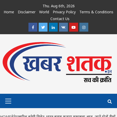
Skip
Thu. Aug 6th, 2026
to
Home
Disclaimer
World
Privacy Policy
Terms & Conditions
content
Contact Us
Facebook
Twitter
Linkedin
VK
Youtube
Instagram
Primary
Menu
HOME
लेटेस्ट
बारिश बनेगी विलेन..भारत बनाम कनाडा मुकाबला आज, जानें दोनों टीमों