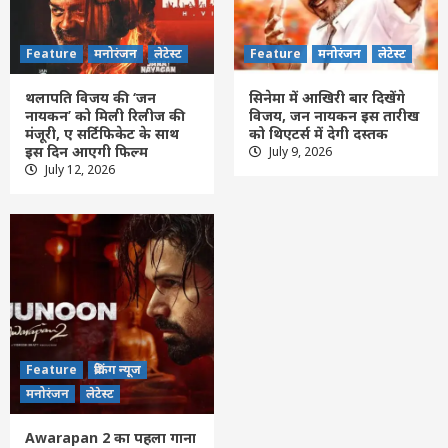
Feature
मनोरंजन
लेटेस्ट
Feature
मनोरंजन
लेटेस्ट
थलापति विजय की ‘जन
सिनेमा में आखिरी बार दिखेंगे
नायकन’ को मिली रिलीज की
विजय, जन नायकन इस तारीख
मंजूरी, ए सर्टिफिकेट के साथ
को थिएटर्स में देगी दस्तक
इस दिन आएगी फिल्म
July 9, 2026
Feature
छत्तीसगढ़
लेटेस्ट
July 12, 2026
मेदांता अस्पताल में भाजपा प्रदेश अध्यक्ष से मिले
रायपुर सांसद बृजमोहन अग्रवाल , जाना स्वास्थ्य
हाल
3
Feature
दिल्ली
लेटेस्ट
छत्तीसगढ़ के बाद अब गुजरात में एनालॉग पनीर,
चीज़ और बटर पर पूरी तरह प्रतिबंध, नियम तोड़ने
वालों पर होगी सख्त कार्रवाई
4
Feature
ब्रेकिंग न्यूज
Feature
छत्तीसगढ़
रायपुर
लेटेस्ट
मनोरंजन
लेटेस्ट
CG- एनालॉग पनीर के बाद अब इन खाद्य पदार्थों पर
सरकार की नजर, स्वास्थ्य मंत्री बोले- मिलावटखोरों
Awarapan 2 का पहला गाना
को नहीं छोड़ेंगे