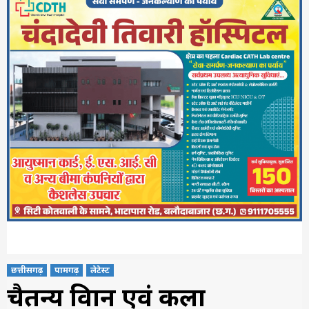
छत्तीसगढ़
पामगढ़
लेटेस्ट
चैतन्य विज्ञान एवं कला