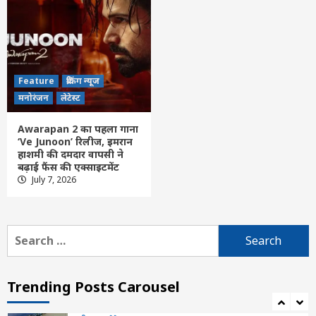
छत्तीसगढ़
लेटेस्ट
जिला सरगुजा में पदस्थ पुलिस निरीक्षक सी.आर.
चंद्रा के सुपुत्र अतुल चंद्रा का एनआईटी दिल्ली के
कंप्यूटर साइंस एंड इंजीनियरिंग में चयन
4
Feature
ब्रेकिंग न्यूज
Feature
today News
छत्तीसगढ़
जांजगीर-चांपा
नया रायपुर
मनोरंजन
लेटेस्ट
रायपुर
लेटेस्ट
राष्ट्रीय हाथकरघा दिवस पर चांपा में प्रदर्शनी, फैशन
Awarapan 2 का पहला गाना
शो और प्रतिभाओं का सम्मान
5
‘Ve Junoon’ रिलीज, इमरान
हाशमी की दमदार वापसी ने
बढ़ाई फैंस की एक्साइटमेंट
Feature
छत्तीसगढ़
रायपुर
लेटेस्ट
July 7, 2026
जीवन में संघर्ष से मिली सफलता ही इतिहास रचती है
– राजस्व मंत्री टंक राम वर्मा
6
Search
for:
Feature
छत्तीसगढ़
रायपुर
लेटेस्ट
Weather Update : छत्तीसगढ़ में अगले 2 दिनों
तक भारी बारिश की संभावना, कई क्षेत्रों में अलर्ट
Trending Posts Carousel
जारी
7