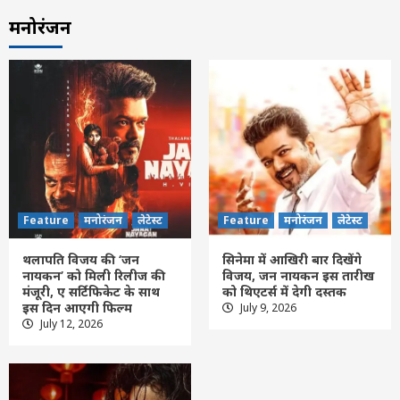
मनोरंजन
Feature
मनोरंजन
लेटेस्ट
Feature
मनोरंजन
लेटेस्ट
थलापति विजय की ‘जन
सिनेमा में आखिरी बार दिखेंगे
नायकन’ को मिली रिलीज की
विजय, जन नायकन इस तारीख
मंजूरी, ए सर्टिफिकेट के साथ
को थिएटर्स में देगी दस्तक
इस दिन आएगी फिल्म
July 9, 2026
छत्तीसगढ़
बलौदाबाजार
लेटेस्ट
July 12, 2026
बलौदा बाजार में मिनीमाता पुण्यतिथि एवं प्रतिभा
सम्मान 11अगस्त को
3