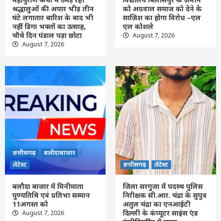
छत्तीसगढ़
लेटेस्ट
श्रद्धालुओं की अपार भीड़ तीन
को अग्रवाल समाज को देने के
गुरु घासीदास केन्द्रीय विश्व विद्यालय बिलासपुर के
घंटे लगातार बारिश के बाद भी
साज़िश का होगा विरोध –एल
नहीं डिगा भक्तों का उत्साह,
ज़मीन को अग्रवाल समाज को देने के साज़िश का
एल कोशले
चौथे दिन पंडाल पड़ा छोटा
August 7, 2026
होगा विरोध –एल एल कोशले
2
August 7, 2026
छत्तीसगढ़
बलौदाबाजार
लेटेस्ट
बलौदा बाजार में मिनीमाता पुण्यतिथि एवं प्रतिभा
सम्मान 11अगस्त को
3
छत्तीसगढ़
लेटेस्ट
जिला सरगुजा में पदस्थ पुलिस निरीक्षक सी.आर.
चंद्रा के सुपुत्र अतुल चंद्रा का एनआईटी दिल्ली के
कंप्यूटर साइंस एंड इंजीनियरिंग में चयन
4
छत्तीसगढ़
बलौदाबाजार
लेटेस्ट
छत्तीसगढ़
लेटेस्ट
Feature
today News
छत्तीसगढ़
जांजगीर-चांपा
नया रायपुर
रायपुर
लेटेस्ट
बलौदा बाजार में मिनीमाता
जिला सरगुजा में पदस्थ पुलिस
राष्ट्रीय हाथकरघा दिवस पर चांपा में प्रदर्शनी, फैशन
पुण्यतिथि एवं प्रतिभा सम्मान
निरीक्षक सी.आर. चंद्रा के सुपुत्र
शो और प्रतिभाओं का सम्मान
11अगस्त को
अतुल चंद्रा का एनआईटी
5
दिल्ली के कंप्यूटर साइंस एंड
August 7, 2026