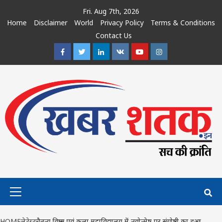
Skip
Fri. Aug 7th, 2026
to
Home
Disclaimer
World
Privacy Policy
Terms & Conditions
content
Contact Us
Facebook
Twitter
Linkedin
VK
Youtube
Instagram
Primary
Menu
HOME
लेटेस्ट
चैतन्य विज्ञान एवं कला महाविद्यालय में नवोन्मेष पर संगोष्ठी का हुआ