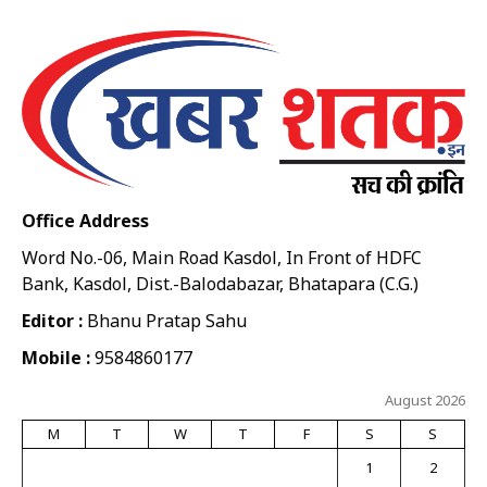
Office Address
Word No.-06, Main Road Kasdol, In Front of HDFC
Bank, Kasdol, Dist.-Balodabazar, Bhatapara (C.G.)
Editor :
Bhanu Pratap Sahu
Mobile :
9584860177
August 2026
M
T
W
T
F
S
S
1
2