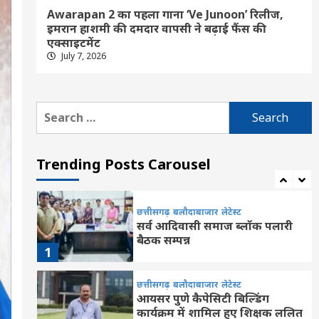
कारणों से 400 नाम रुके
5
Awarapan 2 का पहला गाना ‘Ve Junoon’ रिलीज,
इमरान हाशमी की दमदार वापसी ने बढ़ाई फैंस की
Feature
छत्तीसगढ़
रायपुर
लेटेस्ट
एक्साइटमेंट
छत्तीसगढ़ में 24 IFS अधिकारियों के
July 7, 2026
तबादले, रायपुर सहित कई जिलों में
बदले DFO, देखें किसे मिली कहां की
6
जिम्मेदारी
Search
Feature
छत्तीसगढ़
रायपुर
लेटेस्ट
for:
1,000 की मदद बनी प्रीति के सपनों
की ताकत, महतारी वंदन से सिलाई
सीखकर आत्मनिर्भरता की ओर बढ़ा
Trending Posts Carousel
7
कदम
छत्तीसगढ़
बलौदाबाजार
लेटेस्ट
सर्व आदिवासी समाज ब्लॉक पलारी
बैठक सम्पन्न
1
छत्तीसगढ़
बलौदाबाजार
लेटेस्ट
आयसर पुणे कैपेसिटी बिल्डिंग
कार्यक्रम में शामिल हुए शिक्षक ललित