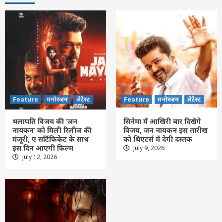
Feature
मनोरंजन
लेटेस्ट
Feature
मनोरंजन
लेटेस्ट
थलापति विजय की ‘जन
सिनेमा में आखिरी बार दिखेंगे
नायकन’ को मिली रिलीज की
विजय, जन नायकन इस तारीख
मंजूरी, ए सर्टिफिकेट के साथ
को थिएटर्स में देगी दस्तक
Feature
छत्तीसगढ़
रायपुर
लेटेस्ट
इस दिन आएगी फिल्म
July 9, 2026
रामलला दर्शन योजना: सीएम साय की रामलला
July 12, 2026
दर्शन योजना से बुजुर्गों, महिलाओं एवं आर्थिक रूप
से कमजोर परिवारों का वर्षों पुराना सपना हो रहा
3
साकार
Feature
छत्तीसगढ़
लेटेस्ट
बलौदाबाजार में बड़ा सड़क हादसा, गड्ढे में उछली