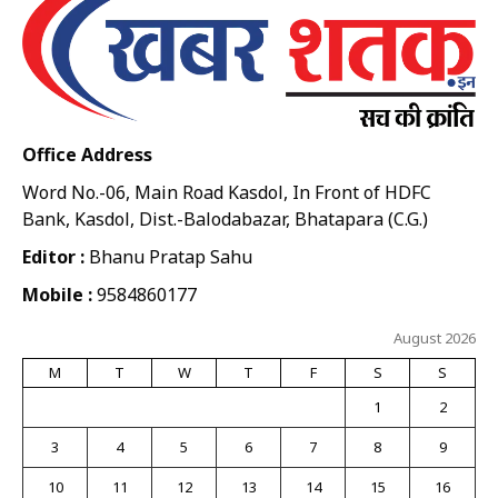
Office Address
Word No.-06, Main Road Kasdol, In Front of HDFC
Bank, Kasdol, Dist.-Balodabazar, Bhatapara (C.G.)
Editor :
Bhanu Pratap Sahu
Mobile :
9584860177
August 2026
M
T
W
T
F
S
S
1
2
3
4
5
6
7
8
9
10
11
12
13
14
15
16