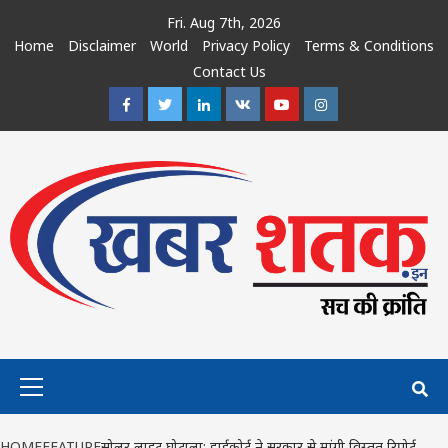
Skip
Fri. Aug 7th, 2026
to
Home
Disclaimer
World
Privacy Policy
Terms & Conditions
content
Contact Us
Facebook
Twitter
Linkedin
VK
Youtube
Instagram
Primary
Menu
HOME
FEATURE
सोलर लाइट घोटाला: हाईकोर्ट ने सरकार से मांगी विस्तृत रिपोर्ट,