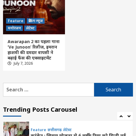
एम्बुलेंस, 6 लोग घायल
4
Feature
ब्रेकिंग न्यूज
Feature
छत्तीसगढ़
रायपुर
लेटेस्ट
मनोरंजन
लेटेस्ट
मुख्यमंत्री साय ने की जनसंपर्क विभाग के ‘मुस्कुराता
बस्तर’ पहल की सराहना
Awarapan 2 का पहला गाना
5
‘Ve Junoon’ रिलीज, इमरान
हाशमी की दमदार वापसी ने
बढ़ाई फैंस की एक्साइटमेंट
Feature
छत्तीसगढ़
रायपुर
लेटेस्ट
July 7, 2026
छत्तीसगढ़ की दो खिलाड़ी भारतीय महिला जूनियर
हॉकी टीम में, चीन में होने वाले एशिया कप में
दिखाएंगी दम
6
Search
for:
Feature
छत्तीसगढ़
लेटेस्ट
उप मुख्यमंत्री विजय शर्मा ने राष्ट्रपति भवन से
आमंत्रण मिलने पर रेणुका गोस्वामी को दी बधाई
Trending Posts Carousel
7
Feature
छत्तीसगढ़
लेटेस्ट
कांकेर : चिरायु योजना से 6 वर्षीय रिया को मिली नई