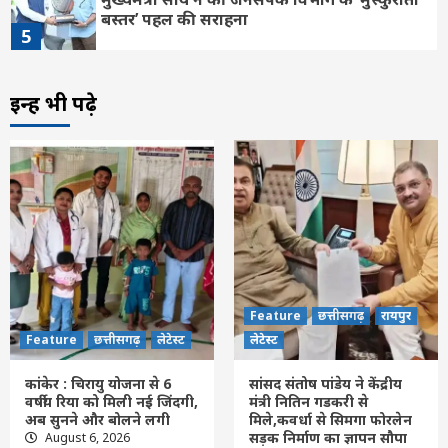
बस्तर’ पहल की सराहना
5
Feature
छत्तीसगढ़
रायपुर
लेटेस्ट
इन्हें भी पढ़े
छत्तीसगढ़ की दो खिलाड़ी भारतीय महिला जूनियर
हॉकी टीम में, चीन में होने वाले एशिया कप में
दिखाएंगी दम
6
Feature
छत्तीसगढ़
लेटेस्ट
उप मुख्यमंत्री विजय शर्मा ने राष्ट्रपति भवन से
आमंत्रण मिलने पर रेणुका गोस्वामी को दी बधाई
7
Feature
छत्तीसगढ़
लेटेस्ट
Feature
छत्तीसगढ़
रायपुर
कांकेर : चिरायु योजना से 6 वर्षीय रिया को मिली नई
Feature
छत्तीसगढ़
लेटेस्ट
लेटेस्ट
जिंदगी, अब सुनने और बोलने लगी
1
कांकेर : चिरायु योजना से 6
सांसद संतोष पांडेय ने केंद्रीय
वर्षीय रिया को मिली नई जिंदगी,
मंत्री नितिन गडकरी से
Feature
छत्तीसगढ़
रायपुर
लेटेस्ट
अब सुनने और बोलने लगी
मिले,कवर्धा से सिमगा फोरलेन
सांसद संतोष पांडेय ने केंद्रीय मंत्री नितिन गडकरी से
सड़क निर्माण का ज्ञापन सौपा
August 6, 2026