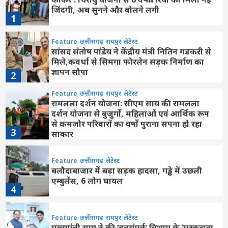
जिंदगी, अब सुनने और बोलने लगी
1
Feature
छत्तीसगढ़
रायपुर
लेटेस्ट
सांसद संतोष पांडेय ने केंद्रीय मंत्री नितिन गडकरी से
मिले,कवर्धा से सिमगा फोरलेन सड़क निर्माण का
ज्ञापन सौपा
2
Feature
छत्तीसगढ़
रायपुर
लेटेस्ट
रामलला दर्शन योजना: सीएम साय की रामलला
दर्शन योजना से बुजुर्गों, महिलाओं एवं आर्थिक रूप
से कमजोर परिवारों का वर्षों पुराना सपना हो रहा
3
साकार
Feature
छत्तीसगढ़
लेटेस्ट
बलौदाबाजार में बड़ा सड़क हादसा, गड्ढे में उछली
एम्बुलेंस, 6 लोग घायल
4
Feature
छत्तीसगढ़
रायपुर
लेटेस्ट
मुख्यमंत्री साय ने की जनसंपर्क विभाग के ‘मुस्कुराता