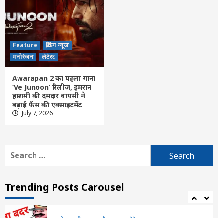
CG- साय सरकार का बड़ा फैसला, CSPGCL की
होगी शेयर बाजार में लिस्टिंग; 200 करोड़ रुपए के
बॉन्ड होंगे जारी
4
Feature
ब्रेकिंग न्यूज
Feature
राशि फल
लेटेस्ट
मनोरंजन
लेटेस्ट
Aaj ka panchang 6 August: आज सावन
कृष्ण पक्ष की अष्टमी, देखें गुरुवार के पूजन के शुभ-
Awarapan 2 का पहला गाना
अशुभ मुहूर्त
5
‘Ve Junoon’ रिलीज, इमरान
हाशमी की दमदार वापसी ने
बढ़ाई फैंस की एक्साइटमेंट
Feature
राशि फल
लेटेस्ट
July 7, 2026
Aaj ka Rashifal 6 August 2026: कैसा रहेगा
आपका आज का द‍िन, मेष से मीन तक सभी जानें
अपना भविष्यफल
6
Search
for:
Feature
छत्तीसगढ़
रायपुर
लेटेस्ट
मुख्यमंत्री विष्णुदेव साय ने अपनी माँ के नाम पर
लगाया पीपल का पौधा, वन महोत्सव-2026 का हुआ
Trending Posts Carousel
शुभारंभ
7