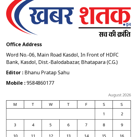
Office Address
Word No.-06, Main Road Kasdol, In Front of HDFC
Bank, Kasdol, Dist.-Balodabazar, Bhatapara (C.G.)
Editor :
Bhanu Pratap Sahu
Mobile :
9584860177
August 2026
M
T
W
T
F
S
S
1
2
3
4
5
6
7
8
9
10
11
12
13
14
15
16