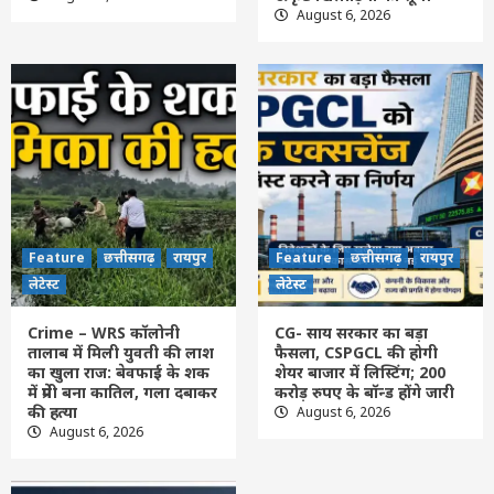
Feature
छत्तीसगढ़
रायपुर
लेटेस्ट
August 6, 2026
खिलाड़ियों का लंबा इंतजार खत्म, राज्य शासन ने
जारी की उत्कृष्ट खिलाड़ियों की सूची
2
Feature
छत्तीसगढ़
रायपुर
लेटेस्ट
Crime – WRS कॉलोनी तालाब में मिली युवती की
लाश का खुला राज: बेवफाई के शक में प्रेमी बना
कातिल, गला दबाकर की हत्या
3
Feature
छत्तीसगढ़
रायपुर
लेटेस्ट
Feature
छत्तीसगढ़
रायपुर
Feature
छत्तीसगढ़
रायपुर
CG- साय सरकार का बड़ा फैसला, CSPGCL की
होगी शेयर बाजार में लिस्टिंग; 200 करोड़ रुपए के
लेटेस्ट
लेटेस्ट
बॉन्ड होंगे जारी
4
Crime – WRS कॉलोनी
CG- साय सरकार का बड़ा
तालाब में मिली युवती की लाश
फैसला, CSPGCL की होगी
Feature
राशि फल
लेटेस्ट
का खुला राज: बेवफाई के शक
शेयर बाजार में लिस्टिंग; 200
Aaj ka panchang 6 August: आज सावन
में प्रेमी बना कातिल, गला दबाकर
करोड़ रुपए के बॉन्ड होंगे जारी
कृष्ण पक्ष की अष्टमी, देखें गुरुवार के पूजन के शुभ-
की हत्या
August 6, 2026
अशुभ मुहूर्त
August 6, 2026
5