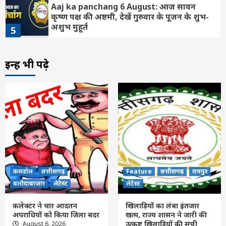
Aaj ka panchang 6 August: आज सावन
कृष्ण पक्ष की अष्टमी, देखें गुरुवार के पूजन के शुभ-
अशुभ मुहूर्त
5
Feature
राशि फल
लेटेस्ट
इन्हें भी पढ़े
Aaj ka Rashifal 6 August 2026: कैसा रहेगा
आपका आज का द‍िन, मेष से मीन तक सभी जानें
अपना भविष्यफल
6
Feature
छत्तीसगढ़
रायपुर
लेटेस्ट
मुख्यमंत्री विष्णुदेव साय ने अपनी माँ के नाम पर
लगाया पीपल का पौधा, वन महोत्सव-2026 का हुआ
शुभारंभ
7
कसडोल
छत्तीसगढ़
कसडोल
छत्तीसगढ़
बलौदाबाजार
Feature
लेटेस्ट
छत्तीसगढ़
रायपुर
कलेक्टर ने चार आदतन अपराधियों को किया जिला
बलौदाबाजार
लेटेस्ट
लेटेस्ट
बदर
1
कलेक्टर ने चार आदतन
खिलाड़ियों का लंबा इंतजार
अपराधियों को किया जिला बदर
खत्म, राज्य शासन ने जारी की
उत्कृष्ट खिलाड़ियों की सूची
August 6, 2026