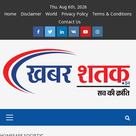
Skip
Thu. Aug 6th, 2026
to
Home
Disclaimer
World
Privacy Policy
Terms & Conditions
content
Contact Us
Facebook
Twitter
Linkedin
VK
Youtube
Instagram
Primary
Menu
HOME
SAFE SOCIETY”