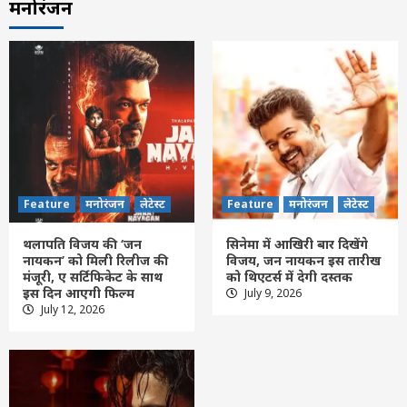
मनोरंजन
Feature
मनोरंजन
लेटेस्ट
Feature
मनोरंजन
लेटेस्ट
थलापति विजय की ‘जन
सिनेमा में आखिरी बार दिखेंगे
नायकन’ को मिली रिलीज की
विजय, जन नायकन इस तारीख
मंजूरी, ए सर्टिफिकेट के साथ
को थिएटर्स में देगी दस्तक
इस दिन आएगी फिल्म
July 9, 2026
Feature
छत्तीसगढ़
रायपुर
लेटेस्ट
July 12, 2026
Crime – WRS कॉलोनी तालाब में मिली युवती की
लाश का खुला राज: बेवफाई के शक में प्रेमी बना
कातिल, गला दबाकर की हत्या
3
Feature
छत्तीसगढ़
रायपुर
लेटेस्ट