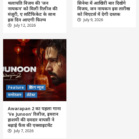
थलापति विजय की ‘जन
सिनेमा में आखिरी बार दिखेंगे
नायकन’ को मिली रिलीज की
विजय, जन नायकन इस तारीख
मंजूरी, ए सर्टिफिकेट के साथ
को थिएटर्स में देगी दस्तक
इस दिन आएगी फिल्म
July 9, 2026
Feature
छत्तीसगढ़
लेटेस्ट
July 12, 2026
नुआखाई पर्व में शामिल होने राष्ट्रपति द्रौपदी मुर्मू को
विधायक मिश्रा ने दिया आमंत्रण
3
Feature
छत्तीसगढ़
रायपुर
लेटेस्ट
तीन बहनों ने एक साथ पास की नीट परीक्षा, उप
मुख्यमंत्री विजय शर्मा ने घर पहुंचकर दी बधाई
4
Feature
ब्रेकिंग न्यूज
Feature
छत्तीसगढ़
लेटेस्ट
मनोरंजन
लेटेस्ट
नक्सलमुक्त छत्तीसगढ़ प्रगति के पथ पर निरंतर
अग्रसर हो रहा -मुख्यमंत्री विष्णुदेव साय
Awarapan 2 का पहला गाना
5
‘Ve Junoon’ रिलीज, इमरान
हाशमी की दमदार वापसी ने
बढ़ाई फैंस की एक्साइटमेंट
Feature
छत्तीसगढ़
लेटेस्ट
July 7, 2026
शहर के साथ ग्रामीण क्षेत्रों में भी विकास को मिल रही