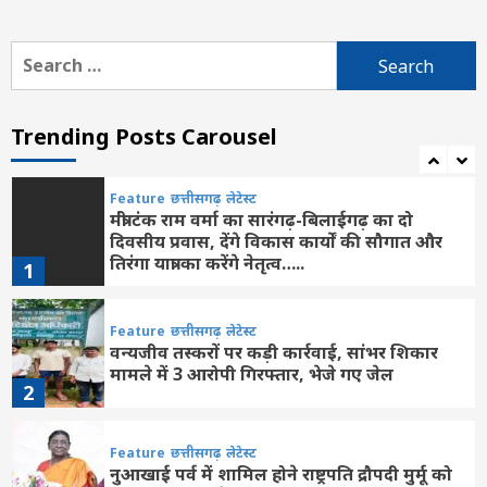
गति: वित्त मंत्री ओपी चौधरी
6
Search
Feature
today News
क्राइम
छत्तीसगढ़
जांजगीर-चांपा
for:
दिल्ली
नई दिल्ली
नया रायपुर
पामगढ़
रायपुर
लेटेस्ट
33 साइबर फ्रॉड मामलों में सामने आया 10.18 करोड़
रुपये की ठगी का मामला, 66 लाख रुपये म्यूल खातों
Trending Posts Carousel
7
में हुए ट्रांसफर
Feature
छत्तीसगढ़
लेटेस्ट
मंत्री टंक राम वर्मा का सारंगढ़-बिलाईगढ़ का दो
दिवसीय प्रवास, देंगे विकास कार्यों की सौगात और
तिरंगा यात्रा का करेंगे नेतृत्व…..
1
Feature
छत्तीसगढ़
लेटेस्ट
वन्यजीव तस्करों पर कड़ी कार्रवाई, सांभर शिकार
मामले में 3 आरोपी गिरफ्तार, भेजे गए जेल
2
Feature
छत्तीसगढ़
लेटेस्ट
नुआखाई पर्व में शामिल होने राष्ट्रपति द्रौपदी मुर्मू को