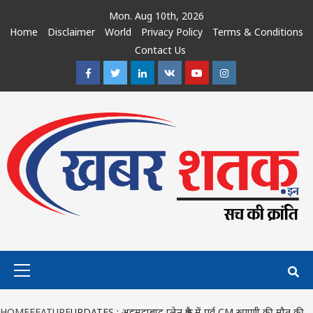
Skip
Mon. Aug 10th, 2026
to
Home
Disclaimer
World
Privacy Policy
Terms & Conditions
content
Contact Us
Facebook
Twitter
Linkedin
VK
Youtube
Instagram
Primary
Menu
HOME
FEATURE
UPDATES : अहमदाबाद प्लेन क्रैश में पूर्व CM रुपाणी की मौत की