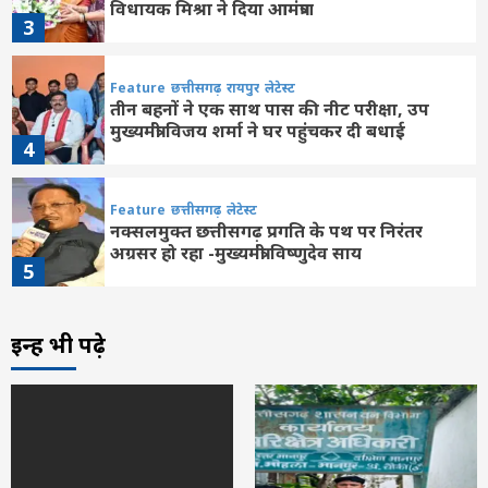
विधायक मिश्रा ने दिया आमंत्रण
3
Feature
छत्तीसगढ़
रायपुर
लेटेस्ट
तीन बहनों ने एक साथ पास की नीट परीक्षा, उप
मुख्यमंत्री विजय शर्मा ने घर पहुंचकर दी बधाई
4
Feature
छत्तीसगढ़
लेटेस्ट
नक्सलमुक्त छत्तीसगढ़ प्रगति के पथ पर निरंतर
अग्रसर हो रहा -मुख्यमंत्री विष्णुदेव साय
5
Feature
छत्तीसगढ़
लेटेस्ट
इन्हें भी पढ़े
शहर के साथ ग्रामीण क्षेत्रों में भी विकास को मिल रही
गति: वित्त मंत्री ओपी चौधरी
6
Feature
today News
क्राइम
छत्तीसगढ़
जांजगीर-चांपा
दिल्ली
नई दिल्ली
नया रायपुर
पामगढ़
रायपुर
लेटेस्ट
33 साइबर फ्रॉड मामलों में सामने आया 10.18 करोड़