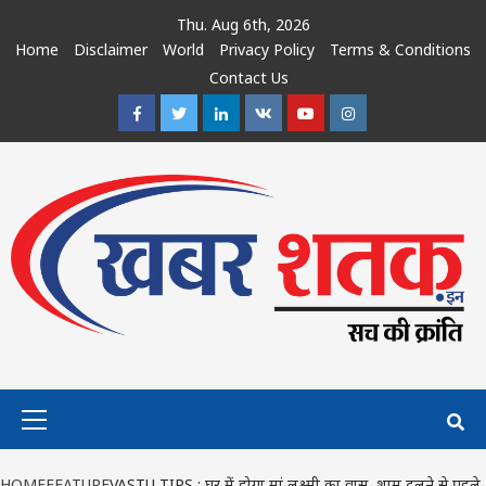
Skip
Thu. Aug 6th, 2026
to
Home
Disclaimer
World
Privacy Policy
Terms & Conditions
content
Contact Us
Facebook
Twitter
Linkedin
VK
Youtube
Instagram
Primary
Menu
HOME
FEATURE
VASTU TIPS : घर में होगा मां लक्ष्मी का वास, शाम ढलने से पहले