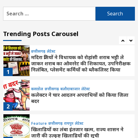
अशुभ मुहूर्त
6
Search
for:
Feature
राशि फल
लेटेस्ट
Aaj ka Rashifal 6 August 2026: कैसा रहेगा
आपका आज का द‍िन, मेष से मीन तक सभी जानें
Trending Posts Carousel
अपना भविष्यफल
7
छत्तीसगढ़
लेटेस्ट
मदिरा प्रेमियों ने विधायक को रोहांसी शराब भट्टी ले
जाकर शराब का ओवररेट की शिकायत, उपनिरीक्षक
निलंबित, प्लेसमेंट कर्मियों को ब्लैकलिस्ट किया
1
कसडोल
छत्तीसगढ़
बलौदाबाजार
लेटेस्ट
कलेक्टर ने चार आदतन अपराधियों को किया जिला
बदर
2
Feature
छत्तीसगढ़
रायपुर
लेटेस्ट
खिलाड़ियों का लंबा इंतजार खत्म, राज्य शासन ने
जारी की उत्कृष्ट खिलाड़ियों की सूची