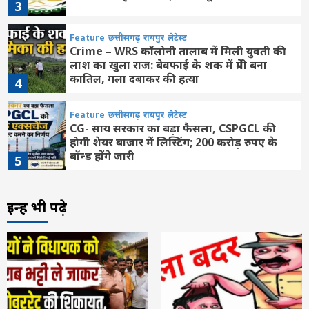
3
Feature
छत्तीसगढ़
रायपुर
लेटेस्ट
Crime – WRS कॉलोनी तालाब में मिली युवती की
लाश का खुला राज: बेवफाई के शक में प्रेमी बना
कातिल, गला दबाकर की हत्या
4
Feature
छत्तीसगढ़
रायपुर
लेटेस्ट
CG- साय सरकार का बड़ा फैसला, CSPGCL की
होगी शेयर बाजार में लिस्टिंग; 200 करोड़ रुपए के
बॉन्ड होंगे जारी
5
Feature
राशि फल
लेटेस्ट
इन्हें भी पढ़े
Aaj ka panchang 6 August: आज सावन
कृष्ण पक्ष की अष्टमी, देखें गुरुवार के पूजन के शुभ-
अशुभ मुहूर्त
6
Feature
राशि फल
लेटेस्ट
Aaj ka Rashifal 6 August 2026: कैसा रहेगा
आपका आज का द‍िन, मेष से मीन तक सभी जानें