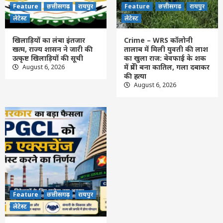
कातिल, गला दबाकर की हत्या
4
Feature
छत्तीसगढ़
रायपुर
Feature
छत्तीसगढ़
रायपुर
लेटेस्ट
लेटेस्ट
Feature
छत्तीसगढ़
रायपुर
लेटेस्ट
CG- साय सरकार का बड़ा फैसला, CSPGCL की
खिलाड़ियों का लंबा इंतजार
Crime – WRS कॉलोनी
होगी शेयर बाजार में लिस्टिंग; 200 करोड़ रुपए के
खत्म, राज्य शासन ने जारी की
तालाब में मिली युवती की लाश
बॉन्ड होंगे जारी
उत्कृष्ट खिलाड़ियों की सूची
का खुला राज: बेवफाई के शक
5
में प्रेमी बना कातिल, गला दबाकर
August 6, 2026
की हत्या
August 6, 2026
Feature
छत्तीसगढ़
रायपुर
लेटेस्ट