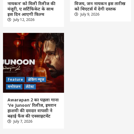
नायकन’ को मिली रिलीज की
विजय, जन नायकन इस तारीख
मंजूरी, ए सर्टिफिकेट के साथ
को थिएटर्स में देगी दस्तक
इस दिन आएगी फिल्म
July 9, 2026
Feature
छत्तीसगढ़
रायपुर
लेटेस्ट
July 12, 2026
खिलाड़ियों का लंबा इंतजार खत्म, राज्य शासन ने
जारी की उत्कृष्ट खिलाड़ियों की सूची
3
Feature
छत्तीसगढ़
रायपुर
लेटेस्ट
Crime – WRS कॉलोनी तालाब में मिली युवती की
लाश का खुला राज: बेवफाई के शक में प्रेमी बना
कातिल, गला दबाकर की हत्या
4
Feature
ब्रेकिंग न्यूज
Feature
छत्तीसगढ़
रायपुर
लेटेस्ट
मनोरंजन
लेटेस्ट
CG- साय सरकार का बड़ा फैसला, CSPGCL की
होगी शेयर बाजार में लिस्टिंग; 200 करोड़ रुपए के
Awarapan 2 का पहला गाना
बॉन्ड होंगे जारी
5
‘Ve Junoon’ रिलीज, इमरान
हाशमी की दमदार वापसी ने
बढ़ाई फैंस की एक्साइटमेंट
Feature
राशि फल
लेटेस्ट
July 7, 2026
Aaj ka panchang 6 August: आज सावन
कृष्ण पक्ष की अष्टमी, देखें गुरुवार के पूजन के शुभ-