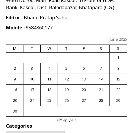
Word No.-06, Main Road Kasdol, In Front of HDFC
Bank, Kasdol, Dist.-Balodabazar, Bhatapara (C.G.)
Editor :
Bhanu Pratap Sahu
Mobile :
9584860177
June 2025
M
T
W
T
F
S
S
1
2
3
4
5
6
7
8
9
10
11
12
13
14
15
16
17
18
19
20
21
22
23
24
25
26
27
28
29
30
« May
Jul »
Categories