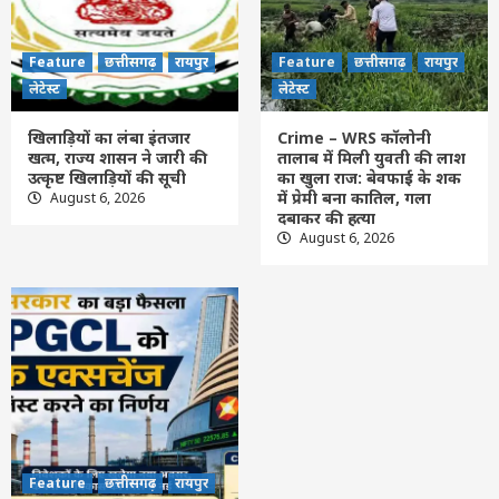
Crime – WRS कॉलोनी तालाब में मिली युवती की
लाश का खुला राज: बेवफाई के शक में प्रेमी बना
कातिल, गला दबाकर की हत्या
4
Feature
छत्तीसगढ़
रायपुर
Feature
छत्तीसगढ़
रायपुर
लेटेस्ट
लेटेस्ट
Feature
छत्तीसगढ़
रायपुर
लेटेस्ट
CG- साय सरकार का बड़ा फैसला, CSPGCL की
खिलाड़ियों का लंबा इंतजार
Crime – WRS कॉलोनी
होगी शेयर बाजार में लिस्टिंग; 200 करोड़ रुपए के
खत्म, राज्य शासन ने जारी की
तालाब में मिली युवती की लाश
बॉन्ड होंगे जारी
उत्कृष्ट खिलाड़ियों की सूची
का खुला राज: बेवफाई के शक
5
में प्रेमी बना कातिल, गला
August 6, 2026
दबाकर की हत्या
August 6, 2026
Feature
छत्तीसगढ़
रायपुर