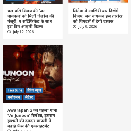
थलापति विजय की ‘जन
सिनेमा में आखिरी बार दिखेंगे
नायकन’ को मिली रिलीज की
विजय, जन नायकन इस तारीख
मंजूरी, ए सर्टिफिकेट के साथ
को थिएटर्स में देगी दस्तक
इस दिन आएगी फिल्म
July 9, 2026
Feature
छत्तीसगढ़
रायपुर
लेटेस्ट
July 12, 2026
खिलाड़ियों का लंबा इंतजार खत्म, राज्य शासन ने
जारी की उत्कृष्ट खिलाड़ियों की सूची
3
Feature
छत्तीसगढ़
रायपुर
लेटेस्ट
Crime – WRS कॉलोनी तालाब में मिली युवती की
लाश का खुला राज: बेवफाई के शक में प्रेमी बना
कातिल, गला दबाकर की हत्या
4
Feature
ब्रेकिंग न्यूज
Feature
छत्तीसगढ़
रायपुर
लेटेस्ट
मनोरंजन
लेटेस्ट
CG- साय सरकार का बड़ा फैसला, CSPGCL की
होगी शेयर बाजार में लिस्टिंग; 200 करोड़ रुपए के
Awarapan 2 का पहला गाना
बॉन्ड होंगे जारी
5
‘Ve Junoon’ रिलीज, इमरान
हाशमी की दमदार वापसी ने
बढ़ाई फैंस की एक्साइटमेंट
Feature
राशि फल
लेटेस्ट