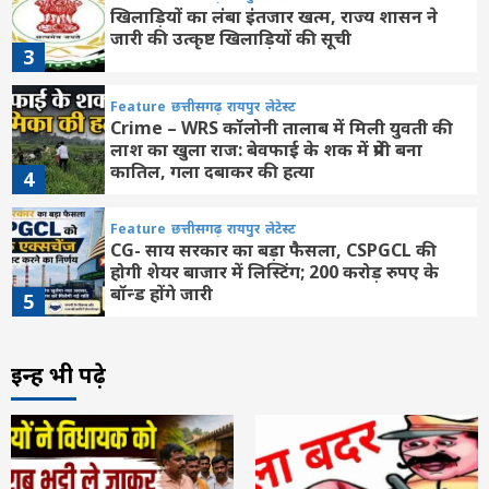
खिलाड़ियों का लंबा इंतजार खत्म, राज्य शासन ने
जारी की उत्कृष्ट खिलाड़ियों की सूची
3
Feature
छत्तीसगढ़
रायपुर
लेटेस्ट
Crime – WRS कॉलोनी तालाब में मिली युवती की
लाश का खुला राज: बेवफाई के शक में प्रेमी बना
कातिल, गला दबाकर की हत्या
4
Feature
छत्तीसगढ़
रायपुर
लेटेस्ट
CG- साय सरकार का बड़ा फैसला, CSPGCL की
होगी शेयर बाजार में लिस्टिंग; 200 करोड़ रुपए के
बॉन्ड होंगे जारी
5
Feature
राशि फल
लेटेस्ट
इन्हें भी पढ़े
Aaj ka panchang 6 August: आज सावन
कृष्ण पक्ष की अष्टमी, देखें गुरुवार के पूजन के शुभ-
अशुभ मुहूर्त
6
Feature
राशि फल
लेटेस्ट