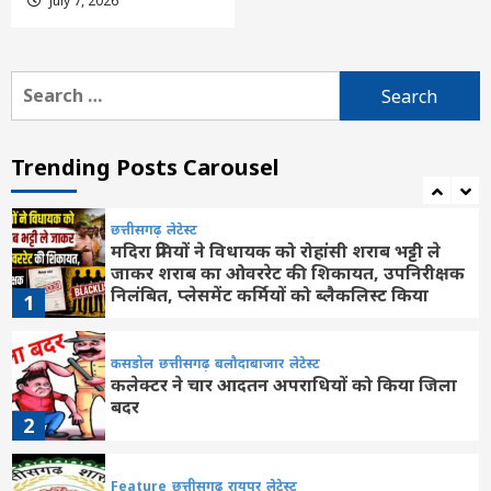
July 7, 2026
Aaj ka panchang 6 August: आज सावन
कृष्ण पक्ष की अष्टमी, देखें गुरुवार के पूजन के शुभ-
अशुभ मुहूर्त
6
Search
for:
Feature
राशि फल
लेटेस्ट
Aaj ka Rashifal 6 August 2026: कैसा रहेगा
आपका आज का द‍िन, मेष से मीन तक सभी जानें
Trending Posts Carousel
अपना भविष्यफल
7
छत्तीसगढ़
लेटेस्ट
मदिरा प्रेमियों ने विधायक को रोहांसी शराब भट्टी ले
जाकर शराब का ओवररेट की शिकायत, उपनिरीक्षक
निलंबित, प्लेसमेंट कर्मियों को ब्लैकलिस्ट किया
1
कसडोल
छत्तीसगढ़
बलौदाबाजार
लेटेस्ट
कलेक्टर ने चार आदतन अपराधियों को किया जिला
बदर
2
Feature
छत्तीसगढ़
रायपुर
लेटेस्ट