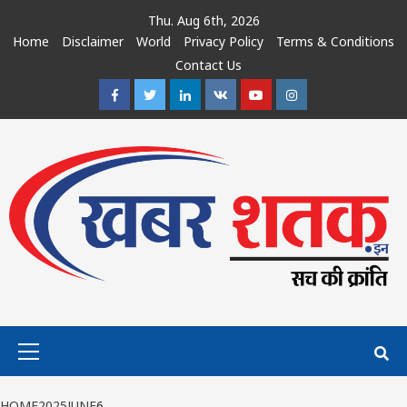
Skip
Thu. Aug 6th, 2026
to
Home
Disclaimer
World
Privacy Policy
Terms & Conditions
content
Contact Us
Facebook
Twitter
Linkedin
VK
Youtube
Instagram
Primary
Menu
HOME
2025
JUNE
6