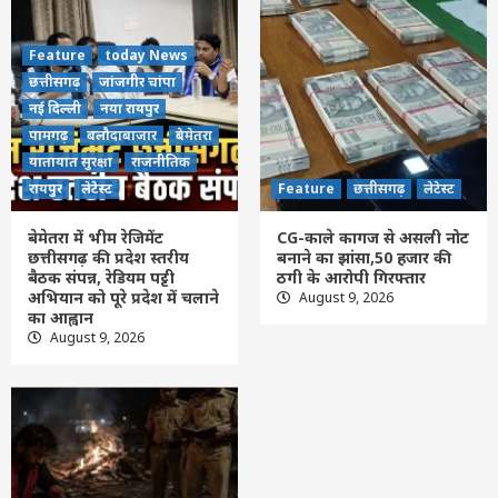
नया रायपुर
पामगढ़
बलौदाबाजार
बेमेतरा
यातायात सुरक्षा
राजनीतिक
रायपुर
लेटेस्ट
Feature
today News
बेमेतरा में भीम रेजिमेंट छत्तीसगढ़ की प्रदेश स्तरीय
बैठक संपन्न, रेडियम पट्टी अभियान को पूरे प्रदेश में
छत्तीसगढ़
जांजगीर चांपा
3
चलाने का आह्वान
नई दिल्ली
नया रायपुर
पामगढ़
बलौदाबाजार
बेमेतरा
यातायात सुरक्षा
Feature
राजनीतिक
छत्तीसगढ़
लेटेस्ट
CG-काले कागज से असली नोट बनाने का झांसा,50
रायपुर
लेटेस्ट
Feature
छत्तीसगढ़
लेटेस्ट
हजार की ठगी के आरोपी गिरफ्तार
4
बेमेतरा में भीम रेजिमेंट
CG-काले कागज से असली नोट
छत्तीसगढ़ की प्रदेश स्तरीय
बनाने का झांसा,50 हजार की
बैठक संपन्न, रेडियम पट्टी
ठगी के आरोपी गिरफ्तार
Feature
छत्तीसगढ़
लेटेस्ट
अभियान को पूरे प्रदेश में चलाने
August 9, 2026
CG-जमानत के लिए श्मशान में तंत्र-मंत्र…! चीफ
का आह्वान
जस्टिस की फोटो रखकर अनुष्ठान,मचा हड़कंप
August 9, 2026
5