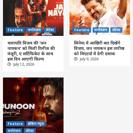
Feature
मनोरंजन
लेटेस्ट
Feature
मनोरंजन
लेटेस्ट
थलापति विजय की ‘जन
सिनेमा में आखिरी बार दिखेंगे
नायकन’ को मिली रिलीज की
विजय, जन नायकन इस तारीख
मंजूरी, ए सर्टिफिकेट के साथ
को थिएटर्स में देगी दस्तक
Feature
today News
छत्तीसगढ़
जांजगीर चांपा
नई दिल्ली
इस दिन आएगी फिल्म
July 9, 2026
नया रायपुर
पामगढ़
बलौदाबाजार
बेमेतरा
यातायात सुरक्षा
July 12, 2026
राजनीतिक
रायपुर
लेटेस्ट
बेमेतरा में भीम रेजिमेंट छत्तीसगढ़ की प्रदेश स्तरीय
बैठक संपन्न, रेडियम पट्टी अभियान को पूरे प्रदेश में
3
चलाने का आह्वान
Feature
छत्तीसगढ़
लेटेस्ट
CG-काले कागज से असली नोट बनाने का झांसा,50
हजार की ठगी के आरोपी गिरफ्तार
4
Feature
ब्रेकिंग न्यूज
मनोरंजन
लेटेस्ट