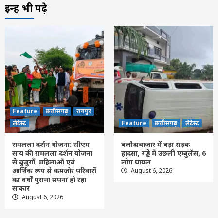
Feature
छत्तीसगढ़
रायपुर
लेटेस्ट
इन्हें भी पढ़े
मुख्यमंत्री साय ने की जनसंपर्क विभाग के ‘मुस्कुराता
बस्तर’ पहल की सराहना
3
Feature
छत्तीसगढ़
रायपुर
लेटेस्ट
छत्तीसगढ़ की दो खिलाड़ी भारतीय महिला जूनियर
हॉकी टीम में, चीन में होने वाले एशिया कप में
दिखाएंगी दम
4
Feature
छत्तीसगढ़
Feature
रायपुर
छत्तीसगढ़
लेटेस्ट
उप मुख्यमंत्री विजय शर्मा ने राष्ट्रपति भवन से आमंत्रण
लेटेस्ट
Feature
छत्तीसगढ़
लेटेस्ट
मिलने पर रेणुका गोस्वामी को दी बधाई
5
रामलला दर्शन योजना: सीएम
बलौदाबाजार में बड़ा सड़क
साय की रामलला दर्शन योजना
हादसा, गड्ढे में उछली एम्बुलेंस, 6
से बुजुर्गों, महिलाओं एवं
लोग घायल
आर्थिक रूप से कमजोर परिवारों
August 6, 2026
का वर्षों पुराना सपना हो रहा
साकार
August 6, 2026