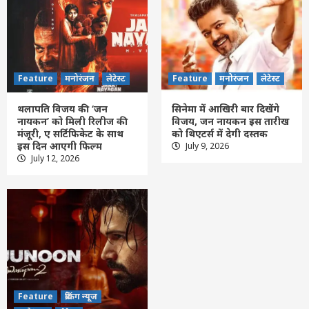
Feature
छत्तीसगढ़
लेटेस्ट
उप मुख्यमंत्री विजय शर्मा ने राष्ट्रपति भवन से आमंत्रण
मिलने पर रेणुका गोस्वामी को दी बधाई
5
Feature
छत्तीसगढ़
रायपुर
लेटेस्ट
Feature
मनोरंजन
लेटेस्ट
Feature
मनोरंजन
लेटेस्ट
विश्व स्तनपान सप्ताह के राज्य स्तरीय कार्यक्रम का
सफल आयोजन, छत्तीसगढ़ के प्रथम “मातृ दूध कोष
थलापति विजय की ‘जन
सिनेमा में आखिरी बार दिखेंगे
(Mother Milk Bank)” की घोषणा
6
नायकन’ को मिली रिलीज की
विजय, जन नायकन इस तारीख
मंजूरी, ए सर्टिफिकेट के साथ
को थिएटर्स में देगी दस्तक
इस दिन आएगी फिल्म
July 9, 2026
Feature
छत्तीसगढ़
रायपुर
लेटेस्ट
July 12, 2026
जरूरतमंदो की संजीवनी बना छत्तीसगढ़ का समाज
कल्याण मॉडल
7
Feature
छत्तीसगढ़
रायपुर
लेटेस्ट
रामलला दर्शन योजना: सीएम साय की रामलला
दर्शन योजना से बुजुर्गों, महिलाओं एवं आर्थिक रूप
से कमजोर परिवारों का वर्षों पुराना सपना हो रहा
1
साकार
Feature
ब्रेकिंग न्यूज