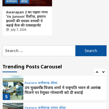
Feature
छत्तीसगढ़
लेटेस्ट
मनोरंजन
लेटेस्ट
बलौदाबाजार में बड़ा सड़क हादसा, गड्ढे में उछली
एम्बुलेंस, 6 लोग घायल
Awarapan 2 का पहला गाना
2
‘Ve Junoon’ रिलीज, इमरान
हाशमी की दमदार वापसी ने
बढ़ाई फैंस की एक्साइटमेंट
Feature
छत्तीसगढ़
रायपुर
लेटेस्ट
July 7, 2026
मुख्यमंत्री साय ने की जनसंपर्क विभाग के ‘मुस्कुराता
बस्तर’ पहल की सराहना
3
Search
for:
Feature
छत्तीसगढ़
रायपुर
लेटेस्ट
छत्तीसगढ़ की दो खिलाड़ी भारतीय महिला जूनियर
हॉकी टीम में, चीन में होने वाले एशिया कप में
Trending Posts Carousel
दिखाएंगी दम
4
Feature
छत्तीसगढ़
लेटेस्ट
उप मुख्यमंत्री विजय शर्मा ने राष्ट्रपति भवन से आमंत्रण
मिलने पर रेणुका गोस्वामी को दी बधाई
5
Feature
छत्तीसगढ़
रायपुर
लेटेस्ट