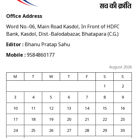
Office Address
Word No.-06, Main Road Kasdol, In Front of HDFC
Bank, Kasdol, Dist.-Balodabazar, Bhatapara (C.G.)
Editor :
Bhanu Pratap Sahu
Mobile :
9584860177
August 2026
M
T
W
T
F
S
S
1
2
3
4
5
6
7
8
9
10
11
12
13
14
15
16
17
18
19
20
21
22
23
24
25
26
27
28
29
30