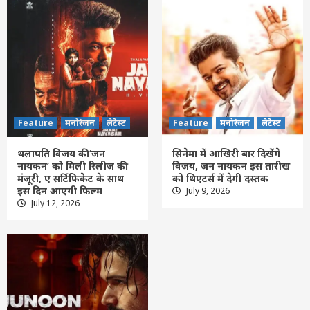
Feature
मनोरंजन
लेटेस्ट
Feature
मनोरंजन
लेटेस्ट
थलापति विजय की ‘जन
सिनेमा में आखिरी बार दिखेंगे
नायकन’ को मिली रिलीज की
विजय, जन नायकन इस तारीख
मंजूरी, ए सर्टिफिकेट के साथ
को थिएटर्स में देगी दस्तक
इस दिन आएगी फिल्म
July 9, 2026
Feature
दिल्ली
लेटेस्ट
July 12, 2026
‘मिथिला मखाना’ की बढ़ी विदेशों में मांग, बिहार के
किसानों के लिए खुल रहे नए अवसर : पीयूष गोयल
3
Feature
दिल्ली
लेटेस्ट
बदलती दुनिया में नई चुनौतियों को अवसर में बदलें
युवा: प्रधानमंत्री मोदी