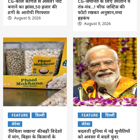
CG-काले कागज से असली नोट
CG-जमानत के लिए श्मशान में
बनाने का झांसा,50 हजार की
तंत्र-मंत्र…! चीफ जस्टिस की
ठगी के आरोपी गिरफ्तार
फोटो रखकर अनुष्ठान,मचा
हड़कंप
August 9, 2026
August 9, 2026
FEATURE
दिल्ली
FEATURE
दिल्ली
लेटेस्ट
लेटेस्ट
‘मिथिला मखाना’ की बढ़ी विदेशों
बदलती दुनिया में नई चुनौतियों
में मांग, बिहार के किसानों के
को अवसर में बदलें युवा: