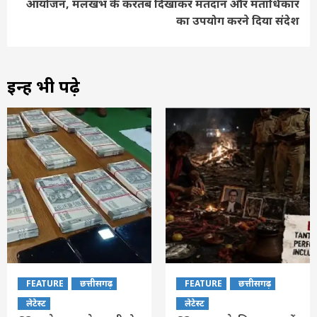
आयोजन, मलखंभ के करतब दिखाकर मतदान और मताधिकार
का उपयोग करने दिया संदेश
इन्हें भी पढ़े
FEATURE
छत्तीसगढ़
FEATURE
छत्तीसगढ़
लेटेस्ट
लेटेस्ट