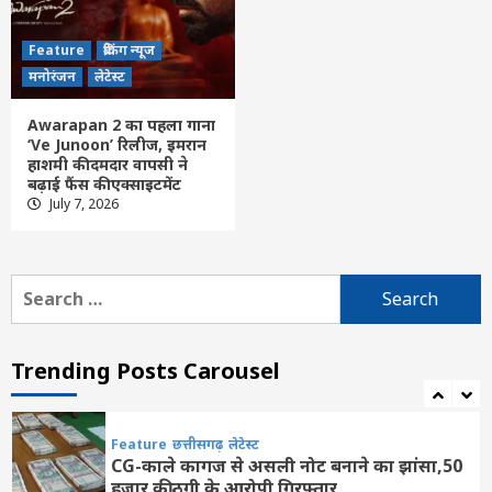
4
Feature
ब्रेकिंग न्यूज
Feature
दिल्ली
लेटेस्ट
मनोरंजन
लेटेस्ट
आत्मनिर्भर चिकित्सा-तकनीक से वैश्विक भागीदार
बन रहा भारत : पीएम मोदी
Awarapan 2 का पहला गाना
5
‘Ve Junoon’ रिलीज, इमरान
हाशमी की दमदार वापसी ने
बढ़ाई फैंस की एक्साइटमेंट
Feature
दिल्ली
लेटेस्ट
July 7, 2026
‘जिंदगी की परीक्षा में सबकुछ आउट ऑफ सिलेबस’,
IIT दिल्ली के छात्रों से बोले पीएम मोदी
6
Search
for:
Feature
दिल्ली
लेटेस्ट
राघव चड्ढा ने पीएम मोदी को भेंट की भगवान गणेश
की मूर्ति, मुलाकात को बताया यादगार
Trending Posts Carousel
7
Feature
छत्तीसगढ़
लेटेस्ट
CG-काले कागज से असली नोट बनाने का झांसा,50
हजार की ठगी के आरोपी गिरफ्तार