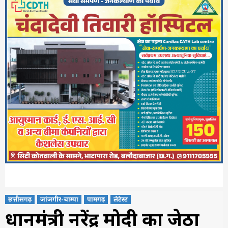
छत्तीसगढ़
जांजगीर-चाम्पा
पामगढ़
लेटेस्ट
प्रधानमंत्री नरेंद्र मोदी का जेठा