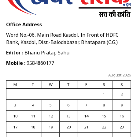
Office Address
Word No.-06, Main Road Kasdol, In Front of HDFC
Bank, Kasdol, Dist.-Balodabazar, Bhatapara (C.G.)
Editor :
Bhanu Pratap Sahu
Mobile :
9584860177
August 2026
M
T
W
T
F
S
S
1
2
3
4
5
6
7
8
9
10
11
12
13
14
15
16
17
18
19
20
21
22
23