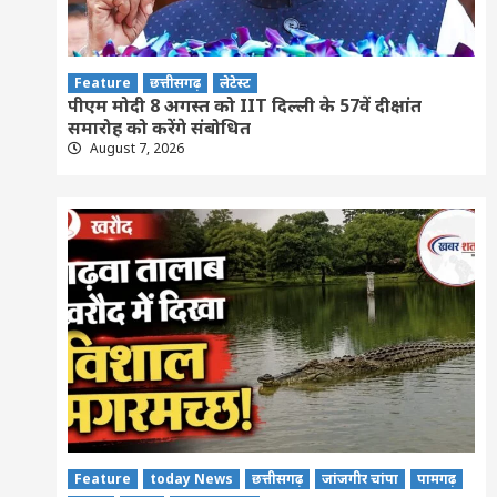
Feature
छत्तीसगढ़
लेटेस्ट
पीएम मोदी 8 अगस्त को IIT दिल्ली के 57वें दीक्षांत
समारोह को करेंगे संबोधित
August 7, 2026
Feature
today News
छत्तीसगढ़
जांजगीर चांपा
पामगढ़