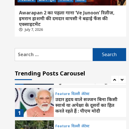
गठन, सरस्वती साइकिल योजना के
तहत छात्राओं को मिली निःशुल्क
5
Awarapan 2 का पहला गाना ‘Ve Junoon’ रिलीज,
साइकिल
इमरान हाशमी की दमदार वापसी ने बढ़ाई फैंस की
Feature
today News
छत्तीसगढ़
एक्साइटमेंट
जांजगीर चांपा
दिल्ली
नया रायपुर
पामगढ़
July 7, 2026
रायपुर
लेटेस्ट
शिक्षा
ग्राम पंचायत मुड़पार ‘ब’ के प्रथम
पीएच.डी. बने ओमकार प्रसाद, हिंदी
6
विषय में हासिल की सर्वोच्च उपाधि
Search
for:
Feature
राशि फल
लेटेस्ट
Aaj Ka Panchang 7 August
2026: आज सावन कृष्ण पक्ष की
Trending Posts Carousel
नवमी तिथि, जानें अभिजीत मुहूर्त,
7
राहुकाल का समय सहित संपूर्ण पंचांग
Feature
दिल्ली
लेटेस्ट
उदार हृदय वाले सज्जन बिना किसी
स्वार्थ या अपेक्षा के दूसरों का हित
करते रहते हैं : पीएम मोदी
1
Feature
दिल्ली
लेटेस्ट