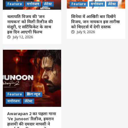
Feature
मनोरंजन
लेटेस्ट
Feature
मनोरंजन
लेटेस्ट
थलापति विजय की ‘जन
सिनेमा में आखिरी बार दिखेंगे
नायकन’ को मिली रिलीज की
विजय, जन नायकन इस तारीख
मंजूरी, ए सर्टिफिकेट के साथ
को थिएटर्स में देगी दस्तक
इस दिन आएगी फिल्म
July 9, 2026
Feature
छत्तीसगढ़
लेटेस्ट
July 12, 2026
मेदांता अस्पताल में भाजपा प्रदेश अध्यक्ष से मिले
रायपुर सांसद बृजमोहन अग्रवाल , जाना स्वास्थ्य
हाल
3
Feature
दिल्ली
लेटेस्ट
छत्तीसगढ़ के बाद अब गुजरात में एनालॉग पनीर,
चीज़ और बटर पर पूरी तरह प्रतिबंध, नियम तोड़ने
वालों पर होगी सख्त कार्रवाई
4
Feature
ब्रेकिंग न्यूज
Feature
छत्तीसगढ़
रायपुर
लेटेस्ट
मनोरंजन
लेटेस्ट
CG- एनालॉग पनीर के बाद अब इन खाद्य पदार्थों पर
सरकार की नजर, स्वास्थ्य मंत्री बोले- मिलावटखोरों
Awarapan 2 का पहला गाना
को नहीं छोड़ेंगे
5
‘Ve Junoon’ रिलीज, इमरान
हाशमी की दमदार वापसी ने