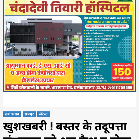
छत्तीसगढ़
रायपुर
लेटेस्ट
खुशखबरी ! बस्तर के तेंदूपत्ता