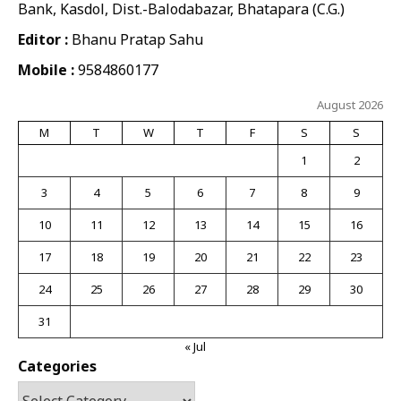
Bank, Kasdol, Dist.-Balodabazar, Bhatapara (C.G.)
Editor :
Bhanu Pratap Sahu
Mobile :
9584860177
August 2026
M
T
W
T
F
S
S
1
2
3
4
5
6
7
8
9
10
11
12
13
14
15
16
17
18
19
20
21
22
23
24
25
26
27
28
29
30
31
« Jul
Categories