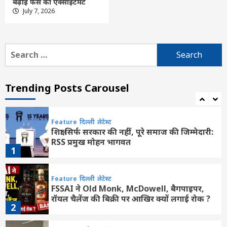
बढ़ाई फैंस की एक्साइटमेंट
छत्तीसगढ़
बलौदाबाजार
लेटेस्ट
July 7, 2026
जिले की बेटी शिवांशी केसरवानी बनीं केसरवानी
समाज की प्रथम कमर्शियल पायलट
6
Search
for:
कसडोल
छत्तीसगढ़
लेटेस्ट
भाजपा मंडल कसडोल की मासिक बैठक संपन्न,
शक्ति केंद्रों में बैठक की हुई चर्चा
Trending Posts Carousel
7
Feature
दिल्ली
लेटेस्ट
शिक्षा सिर्फ सरकार की नहीं, पूरे समाज की जिम्मेदारी:
RSS प्रमुख मोहन भागवत
1
Feature
दिल्ली
लेटेस्ट
FSSAI ने Old Monk, McDowell, बैगपाइपर,
रॉयल चैलेंज की बिक्री पर आखिर क्यों लगाई रोक ?
2