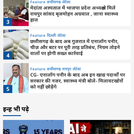
Feature
छत्तीसगढ़
लेटेस्ट
मेदांता अस्पताल में भाजपा प्रदेश अध्यक्ष से मिले
रायपुर सांसद बृजमोहन अग्रवाल , जाना स्वास्थ्य
हाल
3
Feature
दिल्ली
लेटेस्ट
छत्तीसगढ़ के बाद अब गुजरात में एनालॉग पनीर,
चीज़ और बटर पर पूरी तरह प्रतिबंध, नियम तोड़ने
वालों पर होगी सख्त कार्रवाई
4
Feature
छत्तीसगढ़
रायपुर
लेटेस्ट
CG- एनालॉग पनीर के बाद अब इन खाद्य पदार्थों पर
सरकार की नजर, स्वास्थ्य मंत्री बोले- मिलावटखोरों
को नहीं छोड़ेंगे
5
छत्तीसगढ़
बलौदाबाजार
लेटेस्ट
इन्हें भी पढ़े
जिले की बेटी शिवांशी केसरवानी बनीं केसरवानी
समाज की प्रथम कमर्शियल पायलट
6