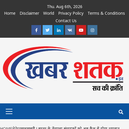
Skip
Thu. Aug 6th, 2026
to
Home
Disclaimer
World
Privacy Policy
Terms & Conditions
content
Contact Us
Facebook
Twitter
Linkedin
VK
Youtube
Instagram
Primary
Menu
HOME
लेटेस्ट
खुशखबरी ! बस्तर के तेंदूपत्ता संग्राहकों को अब कैश में होगा भुगतान