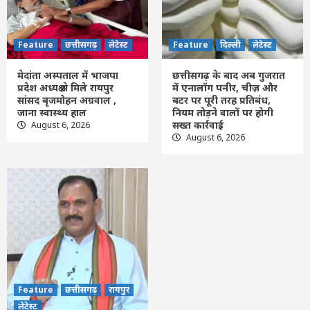
Feature
दिल्ली
लेटेस्ट
छत्तीसगढ़ के बाद अब गुजरात में एनालॉग पनीर,
चीज़ और बटर पर पूरी तरह प्रतिबंध, नियम तोड़ने
वालों पर होगी सख्त कार्रवाई
Feature
छत्तीसगढ़
लेटेस्ट
Feature
दिल्ली
लेटेस्ट
4
मेदांता अस्पताल में भाजपा
छत्तीसगढ़ के बाद अब गुजरात
Feature
छत्तीसगढ़
रायपुर
लेटेस्ट
प्रदेश अध्यक्ष से मिले रायपुर
में एनालॉग पनीर, चीज़ और
CG- एनालॉग पनीर के बाद अब इन खाद्य पदार्थों पर
सांसद बृजमोहन अग्रवाल ,
बटर पर पूरी तरह प्रतिबंध,
सरकार की नजर, स्वास्थ्य मंत्री बोले- मिलावटखोरों
जाना स्वास्थ्य हाल
नियम तोड़ने वालों पर होगी
को नहीं छोड़ेंगे
सख्त कार्रवाई
August 6, 2026
5
August 6, 2026
Feature
छत्तीसगढ़
रायपुर
लेटेस्ट