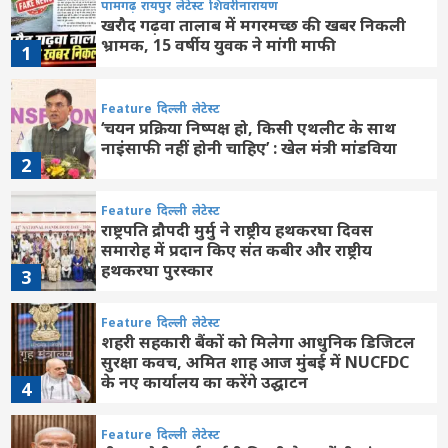
पामगढ़
रायपुर
लेटेस्ट
शिवरीनारायण
खरौद गढ़वा तालाब में मगरमच्छ की खबर निकली
भ्रामक, 15 वर्षीय युवक ने मांगी माफी
1
Feature
दिल्ली
लेटेस्ट
‘चयन प्रक्रिया निष्पक्ष हो, किसी एथलीट के साथ
नाइंसाफी नहीं होनी चाहिए’ : खेल मंत्री मांडविया
2
Feature
दिल्ली
लेटेस्ट
राष्ट्रपति द्रौपदी मुर्मु ने राष्ट्रीय हथकरघा दिवस
समारोह में प्रदान किए संत कबीर और राष्ट्रीय
हथकरघा पुरस्कार
3
Feature
दिल्ली
लेटेस्ट
शहरी सहकारी बैंकों को मिलेगा आधुनिक डिजिटल
सुरक्षा कवच, अमित शाह आज मुंबई में NUCFDC
के नए कार्यालय का करेंगे उद्घाटन
4
Feature
दिल्ली
लेटेस्ट