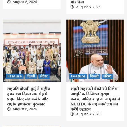
मांडविया
August 8, 2026
‘चयन प्रक्रिया निष्पक्ष हो, किसी एथलीट के साथ
August 8, 2026
नाइंसाफी नहीं होनी चाहिए’ : खेल मंत्री मांडविया
2
Feature
दिल्ली
लेटेस्ट
राष्ट्रपति द्रौपदी मुर्मु ने राष्ट्रीय हथकरघा दिवस
समारोह में प्रदान किए संत कबीर और राष्ट्रीय
हथकरघा पुरस्कार
3
Feature
दिल्ली
लेटेस्ट
शहरी सहकारी बैंकों को मिलेगा आधुनिक डिजिटल
सुरक्षा कवच, अमित शाह आज मुंबई में NUCFDC
के नए कार्यालय का करेंगे उद्घाटन
Feature
दिल्ली
लेटेस्ट
Feature
दिल्ली
लेटेस्ट
4
राष्ट्रपति द्रौपदी मुर्मु ने राष्ट्रीय
शहरी सहकारी बैंकों को मिलेगा
Feature
दिल्ली
लेटेस्ट
हथकरघा दिवस समारोह में
आधुनिक डिजिटल सुरक्षा
पीएम मोदी आईआईटी दिल्ली के 57वें दीक्षांत
प्रदान किए संत कबीर और
कवच, अमित शाह आज मुंबई में
समारोह को करेंगे संबोधित; 3,000 से ज्यादा छात्रों
राष्ट्रीय हथकरघा पुरस्कार
NUCFDC के नए कार्यालय का
को मिलेंगी डिग्रियां
करेंगे उद्घाटन
August 8, 2026
5
August 8, 2026