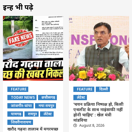
इन्हें भी पढ़े
FEATURE
FEATURE
दिल्ली
TODAY NEWS
छत्तीसगढ़
लेटेस्ट
‘चयन प्रक्रिया निष्पक्ष हो, किसी
जांजगीर-चांपा
नया रायपुर
एथलीट के साथ नाइंसाफी नहीं
पामगढ़
रायपुर
लेटेस्ट
होनी चाहिए’ : खेल मंत्री
मांडविया
शिवरीनारायण
August 8, 2026
खरौद गढ़वा तालाब में मगरमच्छ