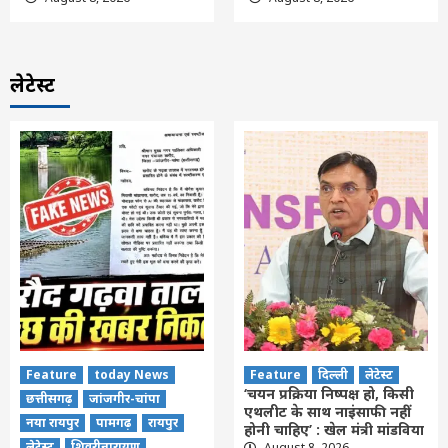
लेटेस्ट
Feature
today News
Feature
दिल्ली
लेटेस्ट
‘चयन प्रक्रिया निष्पक्ष हो, किसी
छत्तीसगढ़
जांजगीर-चांपा
एथलीट के साथ नाइंसाफी नहीं
नया रायपुर
पामगढ़
रायपुर
होनी चाहिए’ : खेल मंत्री मांडविया
लेटेस्ट
शिवरीनारायण
August 8, 2026