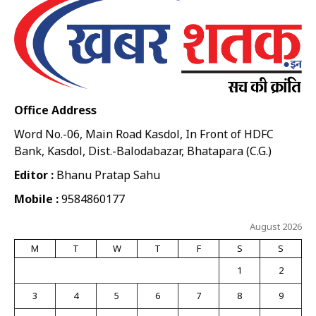
Office Address
Word No.-06, Main Road Kasdol, In Front of HDFC
Bank, Kasdol, Dist.-Balodabazar, Bhatapara (C.G.)
Editor :
Bhanu Pratap Sahu
Mobile :
9584860177
August 2026
M
T
W
T
F
S
S
1
2
3
4
5
6
7
8
9