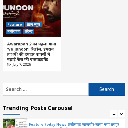
शहरी सहकारी बैंकों को मिलेगा आधुनिक डिजिटल
सुरक्षा कवच, अमित शाह आज मुंबई में NUCFDC
के नए कार्यालय का करेंगे उद्घाटन
4
Feature
ब्रेकिंग न्यूज
Feature
दिल्ली
लेटेस्ट
मनोरंजन
लेटेस्ट
पीएम मोदी आईआईटी दिल्ली के 57वें दीक्षांत
समारोह को करेंगे संबोधित; 3,000 से ज्यादा छात्रों
Awarapan 2 का पहला गाना
को मिलेंगी डिग्रियां
5
‘Ve Junoon’ रिलीज, इमरान
हाशमी की दमदार वापसी ने
बढ़ाई फैंस की एक्साइटमेंट
Feature
छत्तीसगढ़
लेटेस्ट
July 7, 2026
मुख्य सचिव ने नक्सल मुक्त क्षेत्रों में अधोसंरचना
विकास और बुनियादी सुविधाओं को प्राथमिकता देने
के दिए निर्देश…
6
Search
Feature
छत्तीसगढ़
रायपुर
लेटेस्ट
for:
योजना, आर्थिक एवं सांख्यिकी विभाग और
आईआईएम रायपुर के बीच एमओयू सुशासन, नीति
निर्माण और साक्ष्य-आधारित निर्णय प्रणाली को
Trending Posts Carousel
7
मिलेगा बढ़ावा….
Feature
today News
छत्तीसगढ़
जांजगीर-चांपा
नया रायपुर