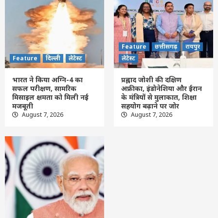
मिसाइल क्षमता को मिली नई मजबूती
3
Feature
छत्तीसगढ़
रायपुर
लेटेस्ट
Feature
छत्तीसगढ़
रायपुर
प्रह्लाद जोशी की दक्षिण अफ्रीका, इंडोनेशिया और
ईरान के मंत्रियों से मुलाकात, शिक्षा सहयोग बढ़ाने
Feature
दिल्ली
लेटेस्ट
लेटेस्ट
पर जोर
4
भारत ने किया अग्नि-4 का
प्रह्लाद जोशी की दक्षिण
सफल परीक्षण, सामरिक
अफ्रीका, इंडोनेशिया और ईरान
मिसाइल क्षमता को मिली नई
के मंत्रियों से मुलाकात, शिक्षा
Feature
दिल्ली
लेटेस्ट
मजबूती
सहयोग बढ़ाने पर जोर
उदार हृदय वाले सज्जन बिना किसी स्वार्थ या अपेक्षा
August 7, 2026
August 7, 2026
के दूसरों का हित करते रहते हैं : पीएम मोदी
5