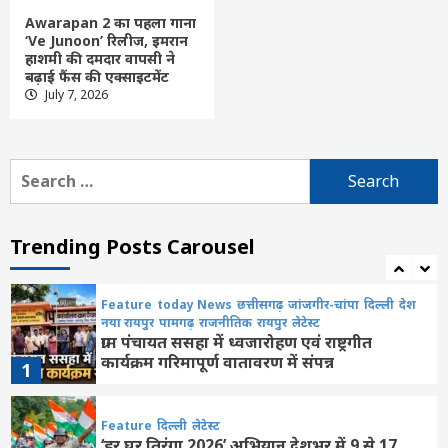
के दूसरों का हित करते रहते हैं : पीएम मोदी
Awarapan 2 का पहला गाना
5
‘Ve Junoon’ रिलीज, इमरान
हाशमी की दमदार वापसी ने
बढ़ाई फैंस की एक्साइटमेंट
Feature
दिल्ली
लेटेस्ट
July 7, 2026
असम: बाढ़ से 15 जिलों के 1.68 लाख लोग
प्रभावित, 133 राहत शिविर संचालित
6
Search
for:
Feature
छत्तीसगढ़
लेटेस्ट
पीएम मोदी 8 अगस्त को IIT दिल्ली के 57वें दीक्षांत
समारोह को करेंगे संबोधित
Trending Posts Carousel
7
Feature
today News
छत्तीसगढ़
जांजगीर-चांपा
दिल्ली
देश
नया रायपुर
पामगढ़
राजनीतिक
रायपुर
लेटेस्ट
ग्राम पंचायत ससहा में ध्वजारोहण एवं राष्ट्रगीत
कार्यक्रम गरिमापूर्ण वातावरण में संपन्न
1
Feature
दिल्ली
लेटेस्ट
‘हर घर तिरंगा 2026’ अभियान देशभर में 9 से 17