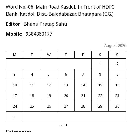
Word No.-06, Main Road Kasdol, In Front of HDFC
Bank, Kasdol, Dist.-Balodabazar, Bhatapara (C.G.)
Editor :
Bhanu Pratap Sahu
Mobile :
9584860177
August 2026
M
T
W
T
F
S
S
1
2
3
4
5
6
7
8
9
10
11
12
13
14
15
16
17
18
19
20
21
22
23
24
25
26
27
28
29
30
31
« Jul
Categories