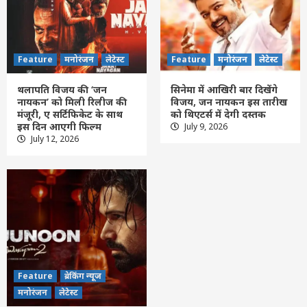
Feature
मनोरंजन
लेटेस्ट
Feature
मनोरंजन
लेटेस्ट
थलापति विजय की ‘जन
सिनेमा में आखिरी बार दिखेंगे
नायकन’ को मिली रिलीज की
विजय, जन नायकन इस तारीख
मंजूरी, ए सर्टिफिकेट के साथ
को थिएटर्स में देगी दस्तक
इस दिन आएगी फिल्म
July 9, 2026
Feature
दिल्ली
लेटेस्ट
July 12, 2026
भारत ने किया अग्नि-4 का सफल परीक्षण, सामरिक
मिसाइल क्षमता को मिली नई मजबूती
3
Feature
छत्तीसगढ़
रायपुर
लेटेस्ट
प्रह्लाद जोशी की दक्षिण अफ्रीका, इंडोनेशिया और
ईरान के मंत्रियों से मुलाकात, शिक्षा सहयोग बढ़ाने
पर जोर
4
Feature
ब्रेकिंग न्यूज
Feature
दिल्ली
लेटेस्ट
मनोरंजन
लेटेस्ट
उदार हृदय वाले सज्जन बिना किसी स्वार्थ या अपेक्षा