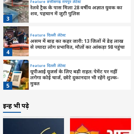
Feature
छत्तीसगढ़
रायपुर
लेटेस्ट
रेलवे ट्रैक के पास मिला 28 वर्षीय अज्ञात युवक का
शव, पहचान में जुटी पुलिस
3
Feature
दिल्ली
लेटेस्ट
असम में बाढ़ का कहर जारी: 13 जिलों में डेढ़ लाख
से ज्यादा लोग प्रभावित, मौतों का आंकड़ा 98 पहुंचा
4
Feature
दिल्ली
लेटेस्ट
यूपीआई यूजर्स के लिए बड़ी राहत: पेमेंट पर नहीं
लगेगा कोई चार्ज, छोटे दुकानदार भी रहेंगे शुल्क-
मुक्त
5
Feature
दिल्ली
लेटेस्ट
इन्हें भी पढ़े
ई20 पेट्रोल पर बड़ा अपडेट: तेल कंपनियों ने दूर की
चिंता, जांच में नहीं मिली कोई गड़बड़ी
6
Feature
दिल्ली
लेटेस्ट