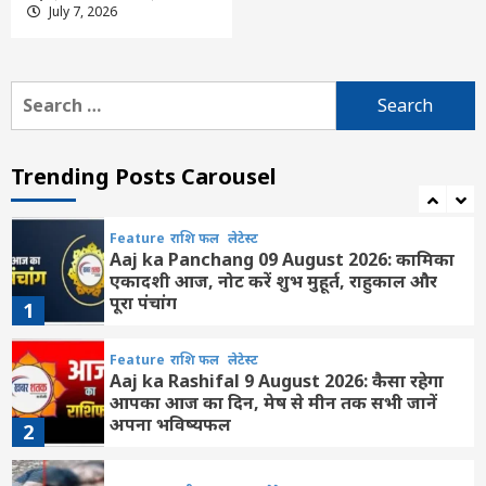
Feature
दिल्ली
लेटेस्ट
July 7, 2026
ई20 पेट्रोल पर बड़ा अपडेट: तेल कंपनियों ने दूर की
चिंता, जांच में नहीं मिली कोई गड़बड़ी
6
Search
for:
Feature
दिल्ली
लेटेस्ट
होर्मुज पर ईरान का बढ़ा दबाव: जलडमरूमध्य
खोलने के लिए रखीं 3 बड़ी शर्तें, बढ़ी अमेरिका की
Trending Posts Carousel
मुश्किल
7
Feature
राशि फल
लेटेस्ट
Aaj ka Panchang 09 August 2026: कामिका
एकादशी आज, नोट करें शुभ मुहूर्त, राहुकाल और
पूरा पंचांग
1
Feature
राशि फल
लेटेस्ट
Aaj ka Rashifal 9 August 2026: कैसा रहेगा
आपका आज का द‍िन, मेष से मीन तक सभी जानें
अपना भविष्यफल
2