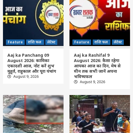
होर्मुज पर ईरान का बढ़ा दबाव: जलडमरूमध्य
खोलने के लिए रखीं 3 बड़ी शर्तें, बढ़ी अमेरिका की
मुश्किल
7
Feature
राशि फल
लेटेस्ट
Aaj ka Panchang 09 August 2026: कामिका
Feature
राशि फल
लेटेस्ट
Feature
राशि फल
लेटेस्ट
एकादशी आज, नोट करें शुभ मुहूर्त, राहुकाल और
पूरा पंचांग
1
Aaj ka Panchang 09
Aaj ka Rashifal 9
August 2026: कामिका
August 2026: कैसा रहेगा
Feature
राशि फल
लेटेस्ट
एकादशी आज, नोट करें शुभ
आपका आज का द‍िन, मेष से
Aaj ka Rashifal 9 August 2026: कैसा रहेगा
मुहूर्त, राहुकाल और पूरा पंचांग
मीन तक सभी जानें अपना
आपका आज का द‍िन, मेष से मीन तक सभी जानें
भविष्यफल
August 9, 2026
August 9, 2026
अपना भविष्यफल
2
Feature
छत्तीसगढ़
रायपुर
लेटेस्ट
रेलवे ट्रैक के पास मिला 28 वर्षीय अज्ञात युवक का
शव, पहचान में जुटी पुलिस
3