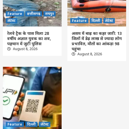
Feature
दिल्ली
लेटेस्ट
असम में बाढ़ का कहर जारी: 13 जिलों में डेढ़ लाख
से ज्यादा लोग प्रभावित, मौतों का आंकड़ा 98 पहुंचा
Feature
छत्तीसगढ़
रायपुर
4
लेटेस्ट
Feature
दिल्ली
लेटेस्ट
Feature
दिल्ली
लेटेस्ट
रेलवे ट्रैक के पास मिला 28
असम में बाढ़ का कहर जारी: 13
यूपीआई यूजर्स के लिए बड़ी राहत: पेमेंट पर नहीं
वर्षीय अज्ञात युवक का शव,
जिलों में डेढ़ लाख से ज्यादा लोग
लगेगा कोई चार्ज, छोटे दुकानदार भी रहेंगे शुल्क-
पहचान में जुटी पुलिस
प्रभावित, मौतों का आंकड़ा 98
मुक्त
पहुंचा
August 8, 2026
5
August 8, 2026
Feature
दिल्ली
लेटेस्ट