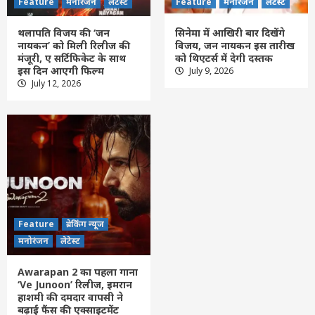
Feature
मनोरंजन
लेटेस्ट
Feature
मनोरंजन
लेटेस्ट
थलापति विजय की ‘जन
सिनेमा में आखिरी बार दिखेंगे
नायकन’ को मिली रिलीज की
विजय, जन नायकन इस तारीख
मंजूरी, ए सर्टिफिकेट के साथ
को थिएटर्स में देगी दस्तक
इस दिन आएगी फिल्म
July 9, 2026
Feature
छत्तीसगढ़
रायपुर
लेटेस्ट
July 12, 2026
रेलवे ट्रैक के पास मिला 28 वर्षीय अज्ञात युवक का
शव, पहचान में जुटी पुलिस
3
Feature
दिल्ली
लेटेस्ट
असम में बाढ़ का कहर जारी: 13 जिलों में डेढ़ लाख
से ज्यादा लोग प्रभावित, मौतों का आंकड़ा 98 पहुंचा
4
Feature
ब्रेकिंग न्यूज
Feature
दिल्ली
लेटेस्ट
मनोरंजन
लेटेस्ट
यूपीआई यूजर्स के लिए बड़ी राहत: पेमेंट पर नहीं
लगेगा कोई चार्ज, छोटे दुकानदार भी रहेंगे शुल्क-
Awarapan 2 का पहला गाना
मुक्त
5
‘Ve Junoon’ रिलीज, इमरान
हाशमी की दमदार वापसी ने
बढ़ाई फैंस की एक्साइटमेंट