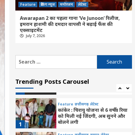
Feature
ब्रेकिंग न्यूज
मनोरंजन
लेटेस्ट
Feature
छत्तीसगढ़
रायपुर
लेटेस्ट
मुख्यमंत्री साय ने की जनसंपर्क विभाग
के ‘मुस्कुराता बस्तर’ पहल की सराहना
Awarapan 2 का पहला गाना ‘Ve Junoon’ रिलीज,
5
इमरान हाशमी की दमदार वापसी ने बढ़ाई फैंस की
एक्साइटमेंट
July 7, 2026
Feature
छत्तीसगढ़
रायपुर
लेटेस्ट
छत्तीसगढ़ की दो खिलाड़ी भारतीय
महिला जूनियर हॉकी टीम में, चीन में
होने वाले एशिया कप में दिखाएंगी दम
6
Search
for:
Feature
छत्तीसगढ़
लेटेस्ट
उप मुख्यमंत्री विजय शर्मा ने राष्ट्रपति
Trending Posts Carousel
भवन से आमंत्रण मिलने पर रेणुका
गोस्वामी को दी बधाई
7
Feature
छत्तीसगढ़
लेटेस्ट
कांकेर : चिरायु योजना से 6 वर्षीय रिया
को मिली नई जिंदगी, अब सुनने और
बोलने लगी
1
Feature
छत्तीसगढ़
रायपुर
लेटेस्ट