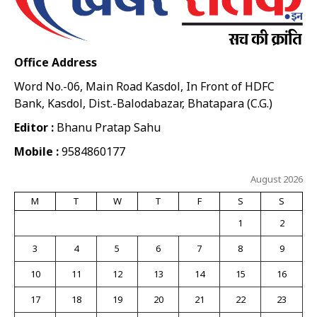
Office Address
Word No.-06, Main Road Kasdol, In Front of HDFC
Bank, Kasdol, Dist.-Balodabazar, Bhatapara (C.G.)
Editor :
Bhanu Pratap Sahu
Mobile :
9584860177
August 2026
M
T
W
T
F
S
S
1
2
3
4
5
6
7
8
9
10
11
12
13
14
15
16
17
18
19
20
21
22
23