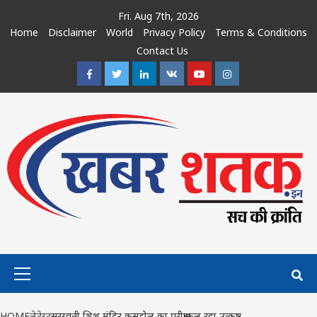
Skip
Fri. Aug 7th, 2026
to
Home
Disclaimer
World
Privacy Policy
Terms & Conditions
content
Contact Us
Facebook
Twitter
Linkedin
VK
Youtube
Instagram
Primary
Menu
HOME
लेटेस्ट
सरस्वती शिशु मंदिर कसडोल का परीक्षाफल रहा उत्कृष्ट