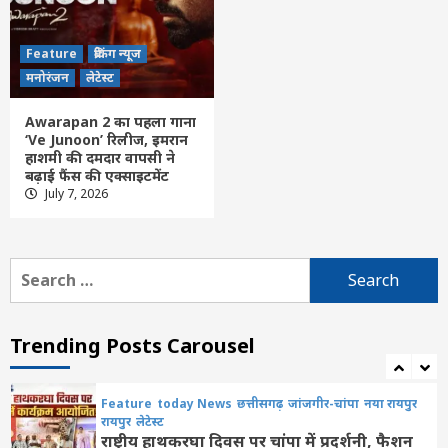
करेंगे राशि ट्रांसफर
4
Feature
ब्रेकिंग न्यूज
Feature
छत्तीसगढ़
रायपुर
लेटेस्ट
मनोरंजन
लेटेस्ट
राजधानी में सट्टा और नशे का अवैध कारोबार
बेलगाम, कार्रवाई के बावजूद नहीं थम रहे सौदागर
Awarapan 2 का पहला गाना
5
‘Ve Junoon’ रिलीज, इमरान
हाशमी की दमदार वापसी ने
बढ़ाई फैंस की एक्साइटमेंट
Feature
छत्तीसगढ़
रायपुर
लेटेस्ट
July 7, 2026
साय सरकार के प्रयासों से मजबूत हो रहा स्वास्थ्य
तंत्र, चिकित्सा शिक्षा और इलाज की सुविधाओं को
मिली नई रफ्तार
6
Search
for:
छत्तीसगढ़
बलौदाबाजार
लेटेस्ट
ब्यूटीपार्लर में कथित छेड़छाड़ की घटना निंदनीय,
दोषियों को मिले कठोरतम सजा, ब्यूटीपार्लर की हो
Trending Posts Carousel
जांच: अभिषेक तिवारी
7
Feature
today News
छत्तीसगढ़
जांजगीर-चांपा
नया रायपुर
रायपुर
लेटेस्ट
राष्ट्रीय हाथकरघा दिवस पर चांपा में प्रदर्शनी, फैशन