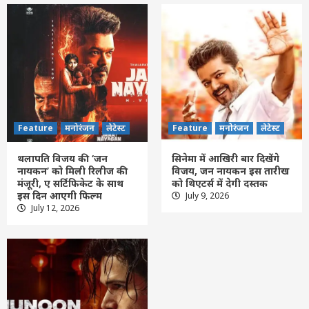
Feature
मनोरंजन
लेटेस्ट
Feature
मनोरंजन
लेटेस्ट
थलापति विजय की ‘जन
सिनेमा में आखिरी बार दिखेंगे
नायकन’ को मिली रिलीज की
विजय, जन नायकन इस तारीख
मंजूरी, ए सर्टिफिकेट के साथ
को थिएटर्स में देगी दस्तक
इस दिन आएगी फिल्म
July 9, 2026
Feature
छत्तीसगढ़
रायपुर
लेटेस्ट
July 12, 2026
Weather Update : छत्तीसगढ़ में अगले 2 दिनों
तक भारी बारिश की संभावना, कई क्षेत्रों में अलर्ट
जारी
3
Feature
छत्तीसगढ़
रायपुर
लेटेस्ट
आज जारी होगी महतारी वंदन योजना की 30वीं
किस्त, CM साय हितग्राही महिलाओं के खातों में