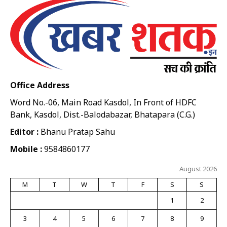
Office Address
Word No.-06, Main Road Kasdol, In Front of HDFC
Bank, Kasdol, Dist.-Balodabazar, Bhatapara (C.G.)
Editor :
Bhanu Pratap Sahu
Mobile :
9584860177
August 2026
M
T
W
T
F
S
S
1
2
3
4
5
6
7
8
9