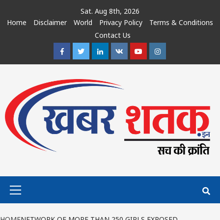
Skip
Sat. Aug 8th, 2026
to
Home
Disclaimer
World
Privacy Policy
Terms & Conditions
content
Contact Us
Facebook
Twitter
Linkedin
VK
Youtube
Instagram
Primary
Menu
HOME
NETWORK OF MORE THAN 250 GIRLS EXPOSED