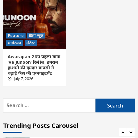
Feature
छत्तीसगढ़
लेटेस्ट
पीडीएस प्रणाली में पारदर्शिता के लिए राज्य सरकार
की बड़ी पहल- रायपुर, दुर्ग और बिलासपुर में तीन
अन्नपूर्ति ग्रेन एटीएम का शुभारंभ
4
Feature
ब्रेकिंग न्यूज
Feature
छत्तीसगढ़
रायपुर
लेटेस्ट
मनोरंजन
लेटेस्ट
शिक्षा विभाग की तबादला सूची जारी, 700 शिक्षको
के हुए ट्रांसफर, विभिन्न कारणों से 400 नाम रुके
Awarapan 2 का पहला गाना
5
‘Ve Junoon’ रिलीज, इमरान
हाशमी की दमदार वापसी ने
बढ़ाई फैंस की एक्साइटमेंट
Feature
छत्तीसगढ़
रायपुर
लेटेस्ट
July 7, 2026
छत्तीसगढ़ में 24 IFS अधिकारियों के तबादले, रायपुर
सहित कई जिलों में बदले DFO, देखें किसे मिली कहां
की जिम्मेदारी
6
Search
for:
Feature
छत्तीसगढ़
रायपुर
लेटेस्ट
1,000 की मदद बनी प्रीति के सपनों की ताकत,
महतारी वंदन से सिलाई सीखकर आत्मनिर्भरता की
Trending Posts Carousel
ओर बढ़ा कदम
7