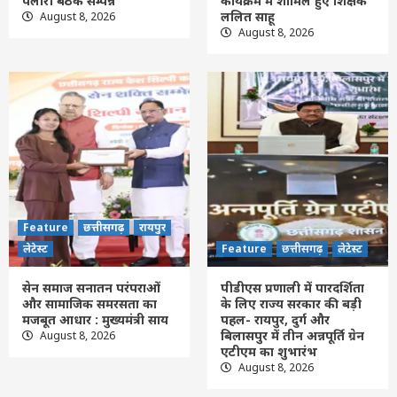
पलारी बैठक सम्पन्न
कार्यक्रम में शामिल हुए शिक्षक
ललित साहू
August 8, 2026
छत्तीसगढ़
बलौदाबाजार
लेटेस्ट
August 8, 2026
आयसर पुणे कैपेसिटी बिल्डिंग कार्यक्रम में शामिल
हुए शिक्षक ललित साहू
2
Feature
छत्तीसगढ़
रायपुर
लेटेस्ट
सेन समाज सनातन परंपराओं और सामाजिक
समरसता का मजबूत आधार : मुख्यमंत्री साय
3
Feature
छत्तीसगढ़
लेटेस्ट
Feature
छत्तीसगढ़
रायपुर
पीडीएस प्रणाली में पारदर्शिता के लिए राज्य सरकार
की बड़ी पहल- रायपुर, दुर्ग और बिलासपुर में तीन
लेटेस्ट
Feature
छत्तीसगढ़
लेटेस्ट
अन्नपूर्ति ग्रेन एटीएम का शुभारंभ
4
सेन समाज सनातन परंपराओं
पीडीएस प्रणाली में पारदर्शिता
और सामाजिक समरसता का
के लिए राज्य सरकार की बड़ी
मजबूत आधार : मुख्यमंत्री साय
पहल- रायपुर, दुर्ग और
Feature
छत्तीसगढ़
रायपुर
लेटेस्ट
बिलासपुर में तीन अन्नपूर्ति ग्रेन
August 8, 2026
शिक्षा विभाग की तबादला सूची जारी, 700 शिक्षको
एटीएम का शुभारंभ
के हुए ट्रांसफर, विभिन्न कारणों से 400 नाम रुके
August 8, 2026
5