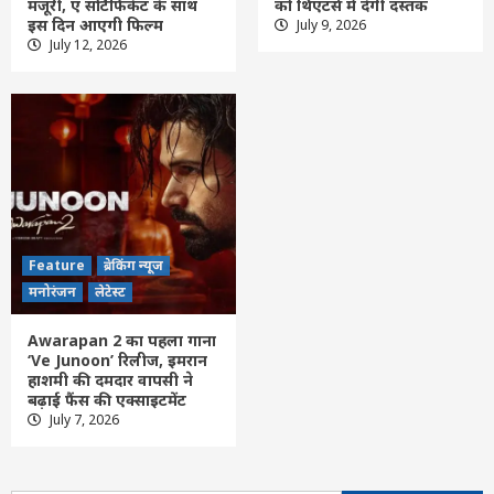
मंजूरी, ए सर्टिफिकेट के साथ
को थिएटर्स में देगी दस्तक
इस दिन आएगी फिल्म
July 9, 2026
Feature
छत्तीसगढ़
रायपुर
लेटेस्ट
July 12, 2026
शराब घोटाला मामला- SC से अनवर ढेबर को
अंतरिम जमानत, छत्तीसगढ़ से बाहर रहने की शर्त
3
Feature
छत्तीसगढ़
रायपुर
लेटेस्ट
जहाँ कभी पानी की थी चिंता, आज हर मौसम में
जीवन का आधार बना जल स्रोत
4
Feature
ब्रेकिंग न्यूज
Feature
Uncategorized
छत्तीसगढ़
लेटेस्ट
मनोरंजन
लेटेस्ट
हर बेटी को मिले सुरक्षित और स्वच्छ माहौल- राजस्व
मंत्री टंक राम वर्मा
Awarapan 2 का पहला गाना
5
‘Ve Junoon’ रिलीज, इमरान
हाशमी की दमदार वापसी ने
बढ़ाई फैंस की एक्साइटमेंट
Feature
छत्तीसगढ़
रायपुर
लेटेस्ट
July 7, 2026
विशेष लेख : नवजात का पहला सुरक्षा कवच-
स्तनपान और इसका सामाजिक महत्व
6