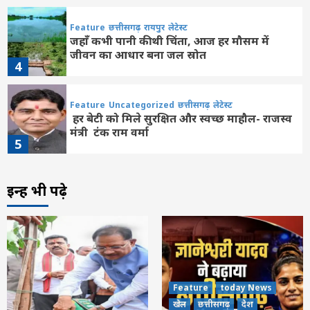
Feature
छत्तीसगढ़
रायपुर
लेटेस्ट
जहाँ कभी पानी की थी चिंता, आज हर मौसम में
जीवन का आधार बना जल स्रोत
4
Feature
Uncategorized
छत्तीसगढ़
लेटेस्ट
हर बेटी को मिले सुरक्षित और स्वच्छ माहौल- राजस्व
मंत्री टंक राम वर्मा
5
Feature
छत्तीसगढ़
रायपुर
लेटेस्ट
इन्हें भी पढ़े
विशेष लेख : नवजात का पहला सुरक्षा कवच-
स्तनपान और इसका सामाजिक महत्व
6
Feature
छत्तीसगढ़
लेटेस्ट
सशक्त बचपन, समृद्ध छत्तीसगढ़ : पोषण पखवाड़ा
में छत्तीसगढ़ राष्ट्रीय स्तर पर पहले स्थान पर
Feature
today News
7
खेल
छत्तीसगढ़
देश