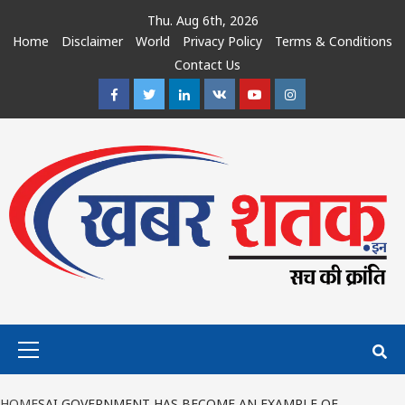
Skip
Thu. Aug 6th, 2026
to
Home
Disclaimer
World
Privacy Policy
Terms & Conditions
content
Contact Us
Facebook
Twitter
Linkedin
VK
Youtube
Instagram
Primary
Menu
HOME
SAI GOVERNMENT HAS BECOME AN EXAMPLE OF