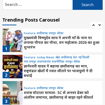
Search
for:
Feature
छत्तीसगढ़
लेटेस्ट
सशक्त बचपन, समृद्ध छत्तीसगढ़ : पोषण पखवाड़ा
में छत्तीसगढ़ राष्ट्रीय स्तर पर पहले स्थान पर
Trending Posts Carousel
7
Feature
छत्तीसगढ़
रायपुर
लेटेस्ट
मुख्यमंत्री विष्णुदेव साय ने अपनी माँ के नाम पर
लगाया पीपल का पौधा, वन महोत्सव-2026 का हुआ
शुभारंभ
1
Feature
today News
खेल
छत्तीसगढ़
देश
नई दिल्ली
नया रायपुर
राजनांदगांव
राजनीतिक
रायपुर
लेटेस्ट
ज्ञानेश्वरी यादव ने बढ़ाया छत्तीसगढ़ का मान,
राष्ट्रमंडल खेलों में रजत जीतने पर भाजयुमो ने दी
2
बधाई
Feature
छत्तीसगढ़
रायपुर
लेटेस्ट
शराब घोटाला मामला- SC से अनवर ढेबर को
अंतरिम जमानत, छत्तीसगढ़ से बाहर रहने की शर्त
3