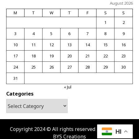
August 2026
M
T
W
T
F
S
S
1
2
3
4
5
6
7
8
9
10
11
12
13
14
15
16
17
18
19
20
21
22
23
24
25
26
27
28
29
30
31
« Jul
Categories
Copyright 2024 © All rights reserved | Develop By :
HI
BYS Creations