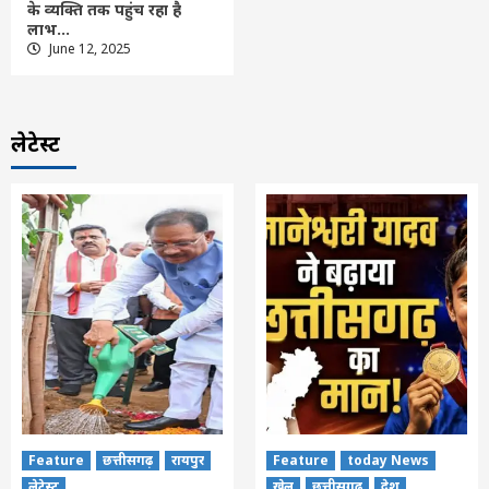
के व्यक्ति तक पहुंच रहा है
लाभ…
June 12, 2025
लेटेस्ट
Feature
छत्तीसगढ़
रायपुर
Feature
today News
लेटेस्ट
खेल
छत्तीसगढ़
देश