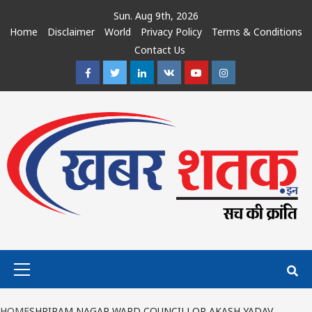
Skip
Sun. Aug 9th, 2026
to
Home
Disclaimer
World
Privacy Policy
Terms & Conditions
content
Contact Us
Facebook
Twitter
Linkedin
VK
Youtube
Instagram
Primary
Menu
HOME
SHRIRAM NAGAR WARD COUNCILLOR AKASH YADAV