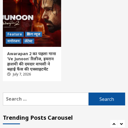
Feature
दिल्ली
लेटेस्ट
‘जिंदगी की परीक्षा में सबकुछ आउट ऑफ सिलेबस’,
IIT दिल्ली के छात्रों से बोले पीएम मोदी
4
Feature
ब्रेकिंग न्यूज
Feature
दिल्ली
लेटेस्ट
मनोरंजन
लेटेस्ट
राघव चड्ढा ने पीएम मोदी को भेंट की भगवान गणेश
की मूर्ति, मुलाकात को बताया यादगार
Awarapan 2 का पहला गाना
5
‘Ve Junoon’ रिलीज, इमरान
हाशमी की दमदार वापसी ने
बढ़ाई फैंस की एक्साइटमेंट
Feature
दिल्ली
लेटेस्ट
July 7, 2026
प्रधानमंत्री ने आईआईटी दिल्ली के 57वें दीक्षांत
समारोह की झलकियां साझा कीं, युवाओं से ‘विकसित
भारत’ के निर्माण में योगदान का आह्वान
6
Search
for:
Feature
Uncategorized
दिल्ली
लेटेस्ट
भारत छोड़ो आंदोलन’की 84वीं वर्षगांठ : पीएम मोदी
ने ‘भारत छोड़ो आंदोलन’ के नायकों को किया याद
Trending Posts Carousel
7