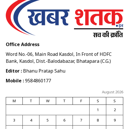
Office Address
Word No.-06, Main Road Kasdol, In Front of HDFC
Bank, Kasdol, Dist.-Balodabazar, Bhatapara (C.G.)
Editor :
Bhanu Pratap Sahu
Mobile :
9584860177
August 2026
M
T
W
T
F
S
S
1
2
3
4
5
6
7
8
9