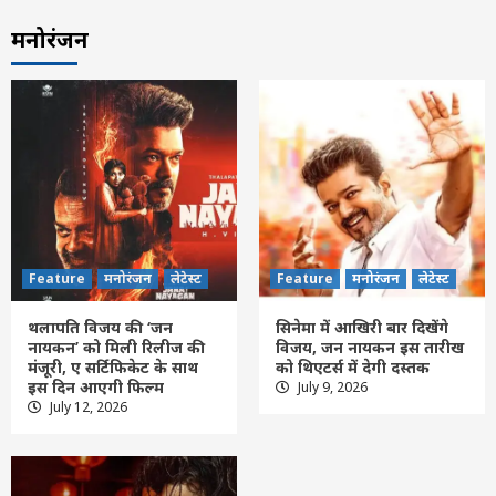
मनोरंजन
Feature
मनोरंजन
लेटेस्ट
Feature
मनोरंजन
लेटेस्ट
थलापति विजय की ‘जन
सिनेमा में आखिरी बार दिखेंगे
नायकन’ को मिली रिलीज की
विजय, जन नायकन इस तारीख
मंजूरी, ए सर्टिफिकेट के साथ
को थिएटर्स में देगी दस्तक
इस दिन आएगी फिल्म
July 9, 2026
Feature
दिल्ली
लेटेस्ट
July 12, 2026
आत्मनिर्भर चिकित्सा-तकनीक से वैश्विक भागीदार
बन रहा भारत : पीएम मोदी
3