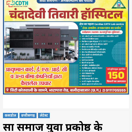
कसडोल
छत्तीसगढ़
लेटेस्ट
साहू समाज युवा प्रकोष्ठ के