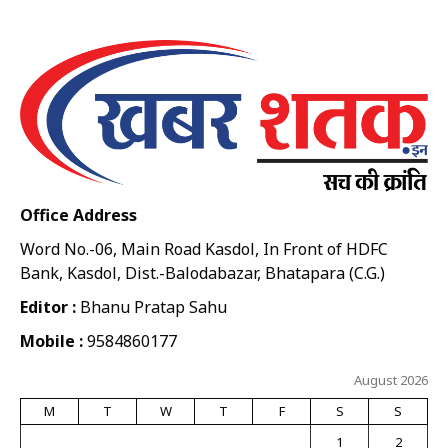
Office Address
Word No.-06, Main Road Kasdol, In Front of HDFC
Bank, Kasdol, Dist.-Balodabazar, Bhatapara (C.G.)
Editor :
Bhanu Pratap Sahu
Mobile :
9584860177
August 2026
M
T
W
T
F
S
S
1
2