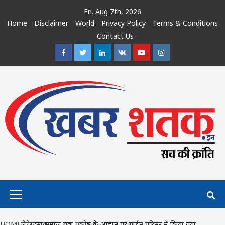
Skip
Fri. Aug 7th, 2026
to
Home
Disclaimer
World
Privacy Policy
Terms & Conditions
content
Contact Us
Facebook
Twitter
Linkedin
VK
Youtube
Instagram
Primary
Menu
HOME
लेटेस्ट
साहू समाज युवा प्रकोष्ठ के आह्वान पर गार्डन परिसर में किया गया