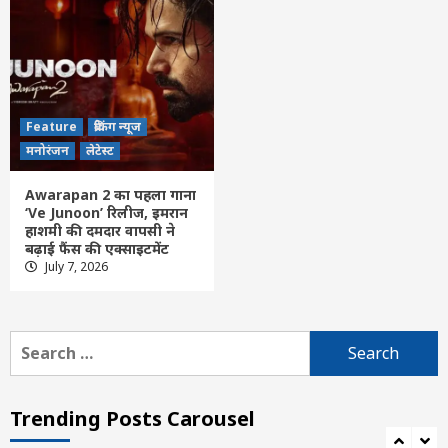
छत्तीसगढ़
लेटेस्ट
गुरु घासीदास केन्द्रीय विश्व विद्यालय बिलासपुर के
ज़मीन को अग्रवाल समाज को देने के साज़िश का
होगा विरोध –एल एल कोशले
4
Feature
ब्रेकिंग न्यूज
छत्तीसगढ़
बलौदाबाजार
लेटेस्ट
मनोरंजन
लेटेस्ट
बलौदा बाजार में मिनीमाता पुण्यतिथि एवं प्रतिभा
सम्मान 11अगस्त को
Awarapan 2 का पहला गाना
5
‘Ve Junoon’ रिलीज, इमरान
हाशमी की दमदार वापसी ने
बढ़ाई फैंस की एक्साइटमेंट
छत्तीसगढ़
लेटेस्ट
July 7, 2026
जिला सरगुजा में पदस्थ पुलिस निरीक्षक सी.आर.
चंद्रा के सुपुत्र अतुल चंद्रा का एनआईटी दिल्ली के
कंप्यूटर साइंस एंड इंजीनियरिंग में चयन
6
Search
for:
Feature
today News
छत्तीसगढ़
जांजगीर-चांपा
नया रायपुर
रायपुर
लेटेस्ट
राष्ट्रीय हाथकरघा दिवस पर चांपा में प्रदर्शनी, फैशन
Trending Posts Carousel
शो और प्रतिभाओं का सम्मान
7