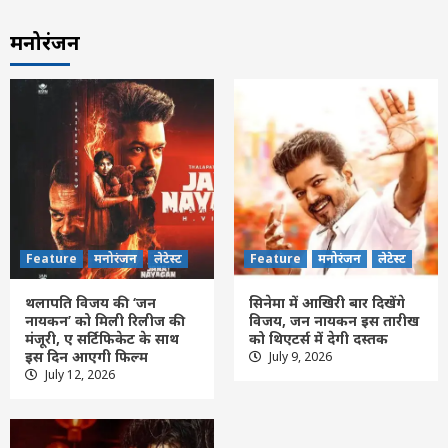
मनोरंजन
Feature
मनोरंजन
लेटेस्ट
Feature
मनोरंजन
लेटेस्ट
थलापति विजय की ‘जन
सिनेमा में आखिरी बार दिखेंगे
नायकन’ को मिली रिलीज की
विजय, जन नायकन इस तारीख
मंजूरी, ए सर्टिफिकेट के साथ
को थिएटर्स में देगी दस्तक
छत्तीसगढ़
लेटेस्ट
इस दिन आएगी फिल्म
July 9, 2026
शिवरीनारायण में श्री शिव महापुराण कथा में उमड़
July 12, 2026
रही श्रद्धालुओं की अपार भीड़ तीन घंटे लगातार
बारिश के बाद भी नहीं डिगा भक्तों का उत्साह, चौथे
3
दिन पंडाल पड़ा छोटा