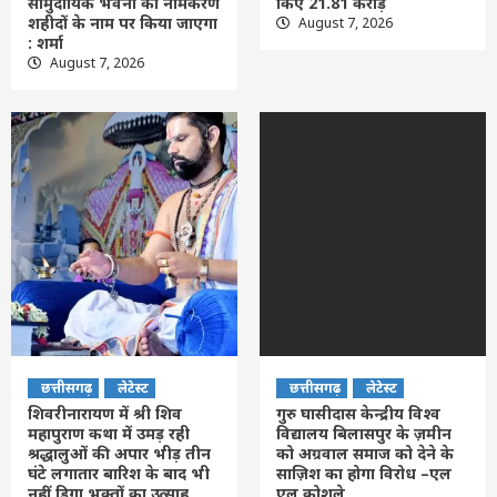
सामुदायिक भवनों का नामकरण
किए 21.81 करोड़
शहीदों के नाम पर किया जाएगा
August 7, 2026
: शर्मा
August 7, 2026
छत्तीसगढ़
लेटेस्ट
छत्तीसगढ़
लेटेस्ट
शिवरीनारायण में श्री शिव
गुरु घासीदास केन्द्रीय विश्व
महापुराण कथा में उमड़ रही
विद्यालय बिलासपुर के ज़मीन
श्रद्धालुओं की अपार भीड़ तीन
को अग्रवाल समाज को देने के
घंटे लगातार बारिश के बाद भी
साज़िश का होगा विरोध –एल
नहीं डिगा भक्तों का उत्साह,
एल कोशले