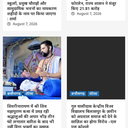
स्कूलों, प्रमुख चौराहों और
फोरलेन, राज्य शासन ने मंजूर
सामुदायिक भवनों का नामकरण
किए 21.81 करोड़
Feature
छत्तीसगढ़
रायपुर
लेटेस्ट
शहीदों के नाम पर किया जाएगा
August 7, 2026
नांदघाट-मुंगेली रोड होगा फोरलेन, राज्य शासन ने
: शर्मा
मंजूर किए 21.81 करोड़
August 7, 2026
2
छत्तीसगढ़
लेटेस्ट
शिवरीनारायण में श्री शिव महापुराण कथा में उमड़
रही श्रद्धालुओं की अपार भीड़ तीन घंटे लगातार
बारिश के बाद भी नहीं डिगा भक्तों का उत्साह, चौथे
3
दिन पंडाल पड़ा छोटा
छत्तीसगढ़
लेटेस्ट
गुरु घासीदास केन्द्रीय विश्व विद्यालय बिलासपुर के
ज़मीन को अग्रवाल समाज को देने के साज़िश का
होगा विरोध –एल एल कोशले
4
छत्तीसगढ़
लेटेस्ट
छत्तीसगढ़
लेटेस्ट
शिवरीनारायण में श्री शिव
गुरु घासीदास केन्द्रीय विश्व
छत्तीसगढ़
बलौदाबाजार
लेटेस्ट
महापुराण कथा में उमड़ रही
विद्यालय बिलासपुर के ज़मीन
बलौदा बाजार में मिनीमाता पुण्यतिथि एवं प्रतिभा
श्रद्धालुओं की अपार भीड़ तीन
को अग्रवाल समाज को देने के
सम्मान 11अगस्त को
घंटे लगातार बारिश के बाद भी
साज़िश का होगा विरोध –एल
5
नहीं डिगा भक्तों का उत्साह,
एल कोशले