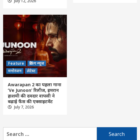
Feature
दिल्ली
लेटेस्ट
July 12, 2026
‘हर घर तिरंगा 2026’ अभियान देशभर में 9 से 17
अगस्त तक चलाया जाएगा
3
Feature
दिल्ली
लेटेस्ट
भारत ने किया अग्नि-4 का सफल परीक्षण, सामरिक
मिसाइल क्षमता को मिली नई मजबूती
4
Feature
ब्रेकिंग न्यूज
Feature
छत्तीसगढ़
रायपुर
लेटेस्ट
मनोरंजन
लेटेस्ट
प्रह्लाद जोशी की दक्षिण अफ्रीका, इंडोनेशिया और
ईरान के मंत्रियों से मुलाकात, शिक्षा सहयोग बढ़ाने
Awarapan 2 का पहला गाना
पर जोर
5
‘Ve Junoon’ रिलीज, इमरान
हाशमी की दमदार वापसी ने
बढ़ाई फैंस की एक्साइटमेंट
Feature
दिल्ली
लेटेस्ट
July 7, 2026
उदार हृदय वाले सज्जन बिना किसी स्वार्थ या अपेक्षा
के दूसरों का हित करते रहते हैं : पीएम मोदी
6
Search
for: