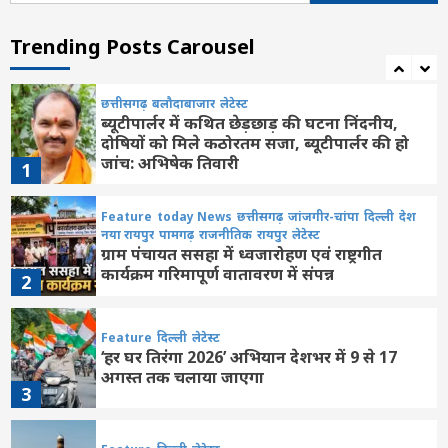
Feature
दिल्ली
लेटेस्ट
असम: बाढ़ से 15 जिलों के 1.68 लाख लोग
प्रभावित, 133 राहत शिविर संचालित
Trending Posts Carousel
7
छत्तीसगढ़
बलौदाबाजार
लेटेस्ट
ब्यूटीपार्लर में कथित छेड़छाड़ की घटना निंदनीय,
दोषियों को मिले कठोरतम सजा, ब्यूटीपार्लर की हो
जांच: अभिषेक तिवारी
1
Feature
today News
छत्तीसगढ़
जांजगीर-चांपा
दिल्ली
देश
नया रायपुर
पामगढ़
राजनीतिक
रायपुर
लेटेस्ट
ग्राम पंचायत ससहा में ध्वजारोहण एवं राष्ट्रगीत
कार्यक्रम गरिमापूर्ण वातावरण में संपन्न
2
Feature
दिल्ली
लेटेस्ट
‘हर घर तिरंगा 2026’ अभियान देशभर में 9 से 17
अगस्त तक चलाया जाएगा
3