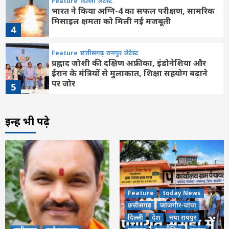
Feature
दिल्ली
लेटेस्ट
भारत ने किया अग्नि-4 का सफल परीक्षण, सामरिक
मिसाइल क्षमता को मिली नई मजबूती
4
Feature
छत्तीसगढ़
रायपुर
लेटेस्ट
प्रह्लाद जोशी की दक्षिण अफ्रीका, इंडोनेशिया और
ईरान के मंत्रियों से मुलाकात, शिक्षा सहयोग बढ़ाने
पर जोर
5
Feature
दिल्ली
लेटेस्ट
इन्हें भी पढ़े
उदार हृदय वाले सज्जन बिना किसी स्वार्थ या अपेक्षा
के दूसरों का हित करते रहते हैं : पीएम मोदी
6
Feature
दिल्ली
लेटेस्ट
असम: बाढ़ से 15 जिलों के 1.68 लाख लोग
प्रभावित, 133 राहत शिविर संचालित
Feature
today News
7
छत्तीसगढ़
जांजगीर-चांपा
दिल्ली
देश
नया रायपुर
छत्तीसगढ़
बलौदाबाजार
लेटेस्ट