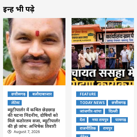
इन्हें भी पढ़े
छत्तीसगढ़
बलौदाबाजार
FEATURE
लेटेस्ट
TODAY NEWS
छत्तीसगढ़
ब्यूटीपार्लर में कथित छेड़छाड़
जांजगीर-चांपा
दिल्ली
की घटना निंदनीय, दोषियों को
देश
नया रायपुर
पामगढ़
मिले कठोरतम सजा, ब्यूटीपार्लर
की हो जांच: अभिषेक तिवारी
राजनीतिक
रायपुर
August 7, 2026
लेटेस्ट