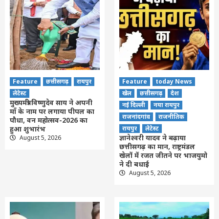
Feature
छत्तीसगढ़
रायपुर
Feature
today News
लेटेस्ट
खेल
छत्तीसगढ़
देश
मुख्यमंत्री विष्णुदेव साय ने अपनी
नई दिल्ली
नया रायपुर
माँ के नाम पर लगाया पीपल का
राजनांदगांव
राजनीतिक
पौधा, वन महोत्सव-2026 का
हुआ शुभारंभ
रायपुर
लेटेस्ट
ज्ञानेश्वरी यादव ने बढ़ाया
August 5, 2026
छत्तीसगढ़ का मान, राष्ट्रमंडल
खेलों में रजत जीतने पर भाजयुमो
ने दी बधाई
August 5, 2026