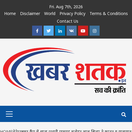
Skip
Fri. Aug 7th, 2026
to
Home
Disclaimer
World
Privacy Policy
Terms & Conditions
content
Contact Us
Facebook
Twitter
Linkedin
VK
Youtube
Instagram
Primary
Menu
HOME
लेटेस्ट
समर कैंप में थाना प्रभारी पामगढ़ मनोहर लाल सिन्हा ने कानून व यातायात