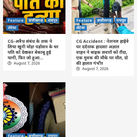
Feature
छत्तीसगढ़
रायपुर
लेटेस्ट
CG Accident : नेशनल हाईवे पर दर्दनाक हादसा!
अज्ञात वाहन ने बाइक सवारों को रौंदा, एक युवक
Feature
छत्तीसगढ़
रायपुर
Feature
छत्तीसगढ़
रायपुर
की मौके पर मौत, दो की हालत गंभीर
4
लेटेस्ट
लेटेस्ट
Feature
छत्तीसगढ़
रायपुर
लेटेस्ट
CG-अवैध संबंध के शक ने
CG Accident : नेशनल हाईवे
CG Police Transfer : कमिश्नरेट में थाना
लिया खूनी मोड़! पड़ोसन के घर
पर दर्दनाक हादसा! अज्ञात
प्रभारियों समेत 4 निरीक्षकों का ट्रांसफर, जानिए
पति को देखकर बेकाबू हुई
वाहन ने बाइक सवारों को रौंदा,
किसे मिली कौन-सी नई जिम्मेदारी….
पत्नी, फिर जो हुआ…
एक युवक की मौके पर मौत, दो
5
की हालत गंभीर
August 7, 2026
August 7, 2026
Feature
छत्तीसगढ़
रायपुर