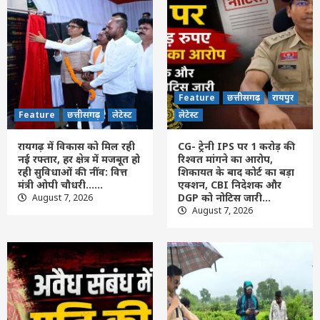
Feature
छत्तीसगढ़
रायपुर
लेटेस्ट
मातृशक्ति के खातों में पहुंची महतारी वंदन योजना
की 30वीं किस्त जारी
7
Feature
छत्तीसगढ़
लेटेस्ट
Feature
छत्तीसगढ़
रायपुर
रायगढ़ में विकास को मिल रही नई रफ्तार, हर क्षेत्र में
Feature
छत्तीसगढ़
लेटेस्ट
लेटेस्ट
मजबूत हो रही सुविधाओं की नींव: वित्त मंत्री ओपी
चौधरी……
1
रायगढ़ में विकास को मिल रही
CG- ट्रेनी IPS पर 1 करोड़ की
नई रफ्तार, हर क्षेत्र में मजबूत हो
रिश्वत मांगने का आरोप,
Feature
छत्तीसगढ़
रायपुर
लेटेस्ट
रही सुविधाओं की नींव: वित्त
शिकायत के बाद कोर्ट का बड़ा
CG- ट्रेनी IPS पर 1 करोड़ की रिश्वत मांगने का
मंत्री ओपी चौधरी……
एक्शन, CBI निदेशक और
आरोप, शिकायत के बाद कोर्ट का बड़ा एक्शन, CBI
DGP को नोटिस जारी…
August 7, 2026
August 7, 2026
निदेशक और DGP को नोटिस जारी…
2
Feature
छत्तीसगढ़
रायपुर
लेटेस्ट
CG-अवैध संबंध के शक ने लिया खूनी मोड़! पड़ोसन
के घर पति को देखकर बेकाबू हुई पत्नी, फिर जो
हुआ…
3