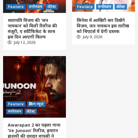
Feature
मनोरंजन
लेटेस्ट
Feature
मनोरंजन
लेटेस्ट
थलापति विजय की ‘जन
सिनेमा में आखिरी बार दिखेंगे
नायकन’ को मिली रिलीज की
विजय, जन नायकन इस तारीख
मंजूरी, ए सर्टिफिकेट के साथ
को थिएटर्स में देगी दस्तक
इस दिन आएगी फिल्म
July 9, 2026
Feature
छत्तीसगढ़
रायपुर
लेटेस्ट
July 12, 2026
CG-अवैध संबंध के शक ने लिया खूनी मोड़! पड़ोसन
के घर पति को देखकर बेकाबू हुई पत्नी, फिर जो
हुआ…
3
Feature
छत्तीसगढ़
रायपुर
लेटेस्ट
CG Accident : नेशनल हाईवे पर दर्दनाक हादसा!
अज्ञात वाहन ने बाइक सवारों को रौंदा, एक युवक
की मौके पर मौत, दो की हालत गंभीर
4
Feature
ब्रेकिंग न्यूज
Feature
छत्तीसगढ़
रायपुर
लेटेस्ट
मनोरंजन
लेटेस्ट
CG Police Transfer : कमिश्नरेट में थाना
प्रभारियों समेत 4 निरीक्षकों का ट्रांसफर, जानिए
Awarapan 2 का पहला गाना
किसे मिली कौन-सी नई जिम्मेदारी….
5
‘Ve Junoon’ रिलीज, इमरान
हाशमी की दमदार वापसी ने