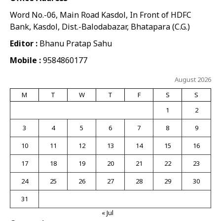
Word No.-06, Main Road Kasdol, In Front of HDFC
Bank, Kasdol, Dist.-Balodabazar, Bhatapara (C.G.)
Editor :
Bhanu Pratap Sahu
Mobile :
9584860177
August 2026
M
T
W
T
F
S
S
1
2
3
4
5
6
7
8
9
10
11
12
13
14
15
16
17
18
19
20
21
22
23
24
25
26
27
28
29
30
31
« Jul