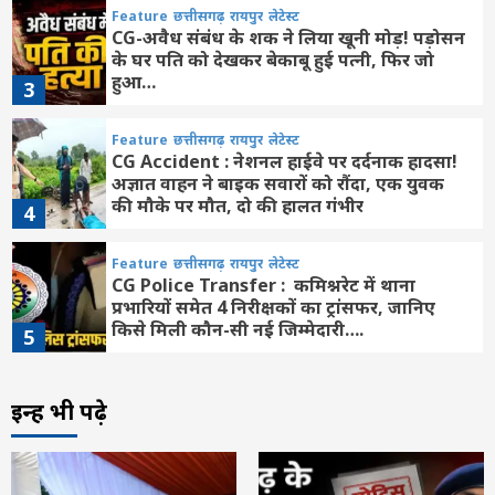
Feature
छत्तीसगढ़
रायपुर
लेटेस्ट
CG-अवैध संबंध के शक ने लिया खूनी मोड़! पड़ोसन
के घर पति को देखकर बेकाबू हुई पत्नी, फिर जो
हुआ…
3
Feature
छत्तीसगढ़
रायपुर
लेटेस्ट
CG Accident : नेशनल हाईवे पर दर्दनाक हादसा!
अज्ञात वाहन ने बाइक सवारों को रौंदा, एक युवक
की मौके पर मौत, दो की हालत गंभीर
4
Feature
छत्तीसगढ़
रायपुर
लेटेस्ट
CG Police Transfer : कमिश्नरेट में थाना
प्रभारियों समेत 4 निरीक्षकों का ट्रांसफर, जानिए
किसे मिली कौन-सी नई जिम्मेदारी….
5
Feature
छत्तीसगढ़
लेटेस्ट
इन्हें भी पढ़े
UCC पर डिप्टी CM विजय शर्मा का बड़ा बयान,
बोले- ST समुदाय को रखा जाएगा दायरे से बाहर
6