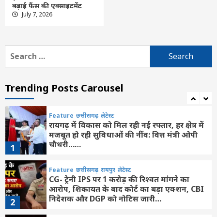
बढ़ाई फैंस की एक्साइटमेंट
Feature
छत्तीसगढ़
लेटेस्ट
July 7, 2026
UCC पर डिप्टी CM विजय शर्मा का बड़ा बयान,
बोले- ST समुदाय को रखा जाएगा दायरे से बाहर
6
Search
for:
Feature
छत्तीसगढ़
रायपुर
लेटेस्ट
मातृशक्ति के खातों में पहुंची महतारी वंदन योजना
की 30वीं किस्त जारी
Trending Posts Carousel
7
Feature
छत्तीसगढ़
लेटेस्ट
रायगढ़ में विकास को मिल रही नई रफ्तार, हर क्षेत्र में
मजबूत हो रही सुविधाओं की नींव: वित्त मंत्री ओपी
चौधरी……
1
Feature
छत्तीसगढ़
रायपुर
लेटेस्ट
CG- ट्रेनी IPS पर 1 करोड़ की रिश्वत मांगने का
आरोप, शिकायत के बाद कोर्ट का बड़ा एक्शन, CBI
निदेशक और DGP को नोटिस जारी…
2