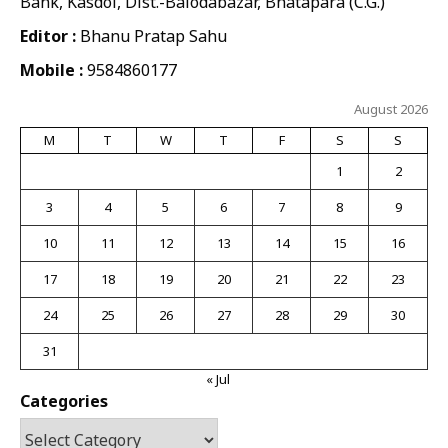
Bank, Kasdol, Dist.-Balodabazar, Bhatapara (C.G.)
Editor :
Bhanu Pratap Sahu
Mobile :
9584860177
August 2026
M
T
W
T
F
S
S
1
2
3
4
5
6
7
8
9
10
11
12
13
14
15
16
17
18
19
20
21
22
23
24
25
26
27
28
29
30
31
« Jul
Categories