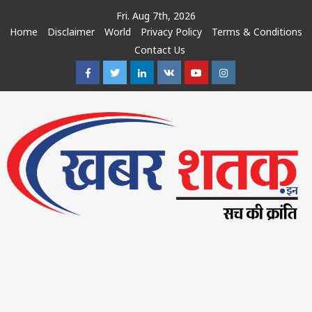
Skip
Fri. Aug 7th, 2026
to
Home
Disclaimer
World
Privacy Policy
Terms & Conditions
content
Contact Us
Facebook
Twitter
Linkedin
VK
Youtube
Instagram