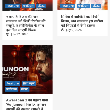
Feature
मनोरंजन
लेटेस्ट
Feature
मनोरंजन
लेटेस्ट
थलापति विजय की ‘जन
सिनेमा में आखिरी बार दिखेंगे
नायकन’ को मिली रिलीज की
विजय, जन नायकन इस तारीख
मंजूरी, ए सर्टिफिकेट के साथ
को थिएटर्स में देगी दस्तक
Feature
दिल्ली
लेटेस्ट
इस दिन आएगी फिल्म
July 9, 2026
‘हर घर तिरंगा 2026’ अभियान देशभर में 9 से 17
July 12, 2026
अगस्त तक चलाया जाएगा
3
Feature
दिल्ली
लेटेस्ट
भारत ने किया अग्नि-4 का सफल परीक्षण, सामरिक
मिसाइल क्षमता को मिली नई मजबूती
4
Feature
छत्तीसगढ़
रायपुर
लेटेस्ट
Feature
ब्रेकिंग न्यूज
प्रह्लाद जोशी की दक्षिण अफ्रीका, इंडोनेशिया और
मनोरंजन
लेटेस्ट
ईरान के मंत्रियों से मुलाकात, शिक्षा सहयोग बढ़ाने
पर जोर
5
Awarapan 2 का पहला गाना
‘Ve Junoon’ रिलीज, इमरान
हाशमी की दमदार वापसी ने