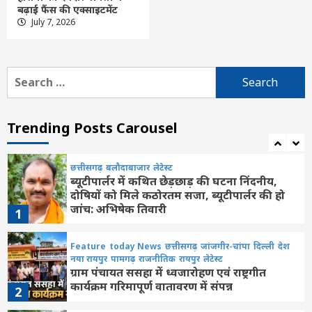
Feature
दिल्ली
लेटेस्ट
बढ़ाई फैंस की एक्साइटमेंट
उदार हृदय वाले सज्जन बिना किसी स्वार्थ या अपेक्षा
July 7, 2026
के दूसरों का हित करते रहते हैं : पीएम मोदी
6
Search
Feature
दिल्ली
लेटेस्ट
for:
असम: बाढ़ से 15 जिलों के 1.68 लाख लोग
प्रभावित, 133 राहत शिविर संचालित
7
Trending Posts Carousel
छत्तीसगढ़
बलौदाबाजार
लेटेस्ट
ब्यूटीपार्लर में कथित छेड़छाड़ की घटना निंदनीय,
दोषियों को मिले कठोरतम सजा, ब्यूटीपार्लर की हो
जांच: अभिषेक तिवारी
1
Feature
today News
छत्तीसगढ़
जांजगीर-चांपा
दिल्ली
देश
नया रायपुर
पामगढ़
राजनीतिक
रायपुर
लेटेस्ट
ग्राम पंचायत ससहा में ध्वजारोहण एवं राष्ट्रगीत
कार्यक्रम गरिमापूर्ण वातावरण में संपन्न
2