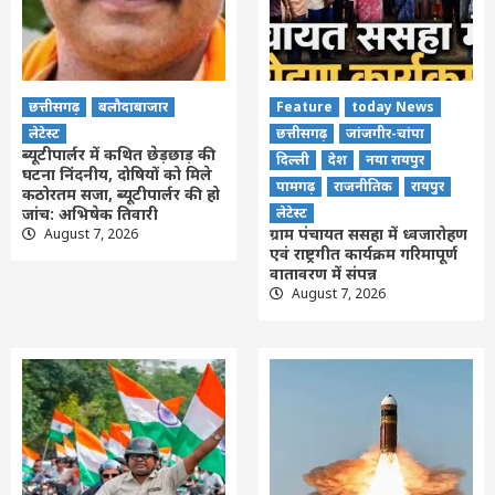
छत्तीसगढ़
बलौदाबाजार
Feature
today News
लेटेस्ट
छत्तीसगढ़
जांजगीर-चांपा
ब्यूटीपार्लर में कथित छेड़छाड़ की
दिल्ली
देश
नया रायपुर
घटना निंदनीय, दोषियों को मिले
पामगढ़
राजनीतिक
रायपुर
कठोरतम सजा, ब्यूटीपार्लर की हो
जांच: अभिषेक तिवारी
लेटेस्ट
ग्राम पंचायत ससहा में ध्वजारोहण
August 7, 2026
एवं राष्ट्रगीत कार्यक्रम गरिमापूर्ण
वातावरण में संपन्न
August 7, 2026