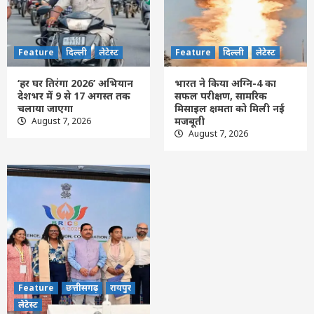
Feature
दिल्ली
लेटेस्ट
भारत ने किया अग्नि-4 का सफल परीक्षण, सामरिक
मिसाइल क्षमता को मिली नई मजबूती
4
Feature
दिल्ली
लेटेस्ट
Feature
दिल्ली
लेटेस्ट
Feature
छत्तीसगढ़
रायपुर
लेटेस्ट
‘हर घर तिरंगा 2026’ अभियान
भारत ने किया अग्नि-4 का
प्रह्लाद जोशी की दक्षिण अफ्रीका, इंडोनेशिया और
देशभर में 9 से 17 अगस्त तक
सफल परीक्षण, सामरिक
ईरान के मंत्रियों से मुलाकात, शिक्षा सहयोग बढ़ाने
चलाया जाएगा
मिसाइल क्षमता को मिली नई
पर जोर
5
मजबूती
August 7, 2026
August 7, 2026
Feature
छत्तीसगढ़
रायपुर
लेटेस्ट