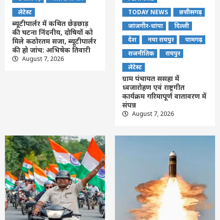
लेटेस्ट
TODAY NEWS
छत्तीसगढ़
ब्यूटीपार्लर में कथित छेड़छाड़
जांजगीर-चांपा
दिल्ली
की घटना निंदनीय, दोषियों को
देश
नया रायपुर
पामगढ़
मिले कठोरतम सजा, ब्यूटीपार्लर
की हो जांच: अभिषेक तिवारी
राजनीतिक
रायपुर
August 7, 2026
लेटेस्ट
ग्राम पंचायत ससहा में
ध्वजारोहण एवं राष्ट्रगीत
कार्यक्रम गरिमापूर्ण वातावरण में
संपन्न
August 7, 2026