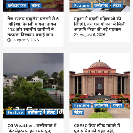
तेज रफ्तार एम्बुलेंस पलटने से 6 ओड़िशा निवासी
बलौदाबाजार
लेटेस्ट
Feature
छत्तीसगढ़
लेटेस्ट
घायल; डायल 112 और स्थानीय ग्रामीणों ने तत्परता
दिखाकर बचाई जान
1
तेज रफ्तार एम्बुलेंस पलटने से 6
महुआ ने बदली महिलाओं की
ओड़िशा निवासी घायल; डायल
जिंदगी, वन धन योजना से मिली
112 और स्थानीय ग्रामीणों ने
आत्मनिर्भरता की नई पहचान
Feature
छत्तीसगढ़
लेटेस्ट
तत्परता दिखाकर बचाई जान
August 6, 2026
महुआ ने बदली महिलाओं की जिंदगी, वन धन
August 6, 2026
योजना से मिली आत्मनिर्भरता की नई पहचान
2
Feature
छत्तीसगढ़
लेटेस्ट
CG Weather : छत्तीसगढ़ में फिर मेहरबान हुआ
मानसून, अगले 3 दिन झमाझम बारिश के आसार;
इन जिलों के लिए अलर्ट
3
Feature
छत्तीसगढ़
रायपुर
लेटेस्ट
CGPSC पेपर लीक मामले में पूर्व सचिव को राहत
Feature
छत्तीसगढ़
रायपुर
नहीं, हाईकोर्ट ने जमानत याचिका की खारिज
Feature
छत्तीसगढ़
लेटेस्ट
लेटेस्ट
4
CG Weather : छत्तीसगढ़ में
CGPSC पेपर लीक मामले में
छत्तीसगढ़
लेटेस्ट
फिर मेहरबान हुआ मानसून,
पूर्व सचिव को राहत नहीं,