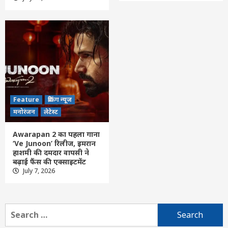
CG Weather : छत्तीसगढ़ में फिर मेहरबान हुआ
मानसून, अगले 3 दिन झमाझम बारिश के आसार;
इन जिलों के लिए अलर्ट
3
Feature
छत्तीसगढ़
रायपुर
लेटेस्ट
CGPSC पेपर लीक मामले में पूर्व सचिव को राहत
नहीं, हाईकोर्ट ने जमानत याचिका की खारिज
4
Feature
ब्रेकिंग न्यूज
छत्तीसगढ़
लेटेस्ट
मनोरंजन
लेटेस्ट
मदिरा प्रेमियों ने विधायक को रोहांसी शराब भट्टी ले
जाकर शराब का ओवररेट की शिकायत, उपनिरीक्षक
Awarapan 2 का पहला गाना
निलंबित, प्लेसमेंट कर्मियों को ब्लैकलिस्ट किया
5
‘Ve Junoon’ रिलीज, इमरान
हाशमी की दमदार वापसी ने
बढ़ाई फैंस की एक्साइटमेंट
कसडोल
छत्तीसगढ़
बलौदाबाजार
लेटेस्ट
July 7, 2026
कलेक्टर ने चार आदतन अपराधियों को किया जिला
बदर
6
Search
for:
Feature
छत्तीसगढ़
रायपुर
लेटेस्ट