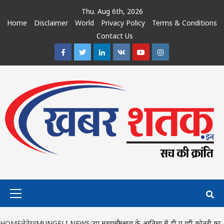
Skip
Thu. Aug 6th, 2026
to
Home
Disclaimer
World
Privacy Policy
Terms & Conditions
content
Contact Us
Facebook
Twitter
Linkedin
VK
Youtube
Instagram
Primary
Menu
HOME
लेटेस्ट
MUNGELI NEWS:उप मुख्यमंत्री साव के आतिथ्य में डी ए व्ही कोतरी का