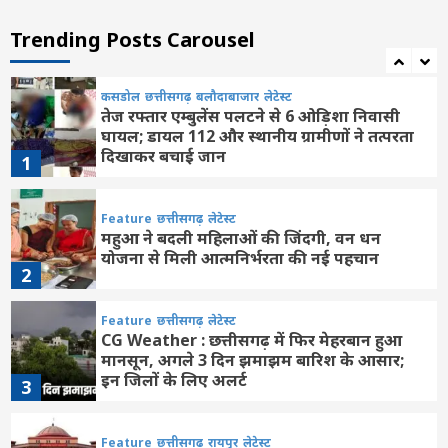
खिलाड़ियों का लंबा इंतजार खत्म, राज्य शासन ने
जारी की उत्कृष्ट खिलाड़ियों की सूची
Trending Posts Carousel
7
कसडोल
छत्तीसगढ़
बलौदाबाजार
लेटेस्ट
तेज रफ्तार एम्बुलेंस पलटने से 6 ओड़िशा निवासी
घायल; डायल 112 और स्थानीय ग्रामीणों ने तत्परता
दिखाकर बचाई जान
1
Feature
छत्तीसगढ़
लेटेस्ट
महुआ ने बदली महिलाओं की जिंदगी, वन धन
योजना से मिली आत्मनिर्भरता की नई पहचान
2
Feature
छत्तीसगढ़
लेटेस्ट
CG Weather : छत्तीसगढ़ में फिर मेहरबान हुआ
मानसून, अगले 3 दिन झमाझम बारिश के आसार;
इन जिलों के लिए अलर्ट
3
Feature
छत्तीसगढ़
रायपुर
लेटेस्ट