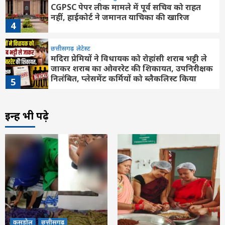
CGPSC पेपर लीक मामले में पूर्व सचिव को राहत
नहीं, हाईकोर्ट ने जमानत याचिका की खारिज
4
छत्तीसगढ़
लेटेस्ट
मदिरा प्रेमियों ने विधायक को रोहांसी शराब भट्टी ले
जाकर शराब का ओवररेट की शिकायत, उपनिरीक्षक
निलंबित, प्लेसमेंट कर्मियों को ब्लैकलिस्ट किया
5
कसडोल
छत्तीसगढ़
बलौदाबाजार
लेटेस्ट
इन्हें भी पढ़े
कलेक्टर ने चार आदतन अपराधियों को किया जिला
बदर
6
Feature
छत्तीसगढ़
रायपुर
लेटेस्ट
खिलाड़ियों का लंबा इंतजार खत्म, राज्य शासन ने
जारी की उत्कृष्ट खिलाड़ियों की सूची
7
कसडोल
छत्तीसगढ़
बलौदाबाजार
लेटेस्ट
कसडोल
छत्तीसगढ़