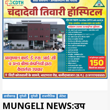
छत्तीसगढ़
मुंगेली
मुंगेली
राजनीतिक
लेटेस्ट
MUNGELI NEWS:उप