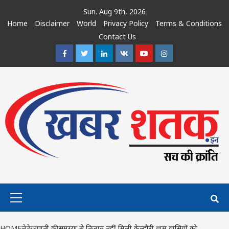
Skip
Sun. Aug 9th, 2026
to
Home
Disclaimer
World
Privacy Policy
Terms & Conditions
content
Contact Us
Facebook
Twitter
Linkedin
VK
Youtube
Instagram
Primary
Menu
HOME
लेटेस्ट
पानी की समस्या से निजात नहीं मिली केल्हौरी ग्राम वासियों को