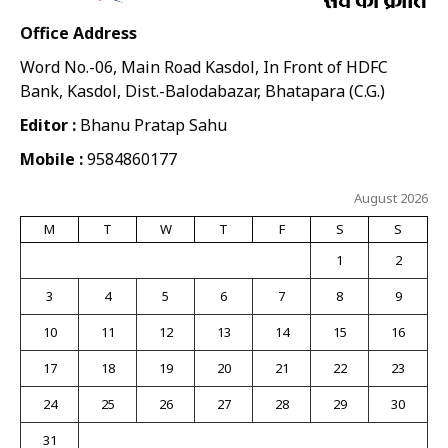
Office Address
Word No.-06, Main Road Kasdol, In Front of HDFC
Bank, Kasdol, Dist.-Balodabazar, Bhatapara (C.G.)
Editor :
Bhanu Pratap Sahu
Mobile :
9584860177
August 2026
M
T
W
T
F
S
S
1
2
3
4
5
6
7
8
9
10
11
12
13
14
15
16
17
18
19
20
21
22
23
24
25
26
27
28
29
30
31