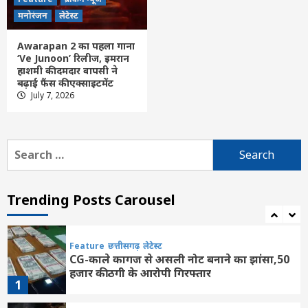
Feature
दिल्ली
लेटेस्ट
मनोरंजन
लेटेस्ट
आत्मनिर्भर चिकित्सा-तकनीक से वैश्विक भागीदार
बन रहा भारत : पीएम मोदी
Awarapan 2 का पहला गाना
5
‘Ve Junoon’ रिलीज, इमरान
हाशमी की दमदार वापसी ने
बढ़ाई फैंस की एक्साइटमेंट
Feature
दिल्ली
लेटेस्ट
July 7, 2026
‘जिंदगी की परीक्षा में सबकुछ आउट ऑफ सिलेबस’,
IIT दिल्ली के छात्रों से बोले पीएम मोदी
6
Search
for:
Feature
दिल्ली
लेटेस्ट
राघव चड्ढा ने पीएम मोदी को भेंट की भगवान गणेश
की मूर्ति, मुलाकात को बताया यादगार
Trending Posts Carousel
7
Feature
छत्तीसगढ़
लेटेस्ट
CG-काले कागज से असली नोट बनाने का झांसा,50
हजार की ठगी के आरोपी गिरफ्तार
1