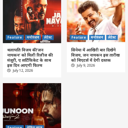
Feature
मनोरंजन
लेटेस्ट
Feature
मनोरंजन
लेटेस्ट
थलापति विजय की ‘जन
सिनेमा में आखिरी बार दिखेंगे
नायकन’ को मिली रिलीज की
विजय, जन नायकन इस तारीख
मंजूरी, ए सर्टिफिकेट के साथ
को थिएटर्स में देगी दस्तक
इस दिन आएगी फिल्म
July 9, 2026
Feature
दिल्ली
लेटेस्ट
July 12, 2026
‘मिथिला मखाना’ की बढ़ी विदेशों में मांग, बिहार के
किसानों के लिए खुल रहे नए अवसर : पीयूष गोयल
3
Feature
दिल्ली
लेटेस्ट
बदलती दुनिया में नई चुनौतियों को अवसर में बदलें
युवा: प्रधानमंत्री मोदी
4
Feature
ब्रेकिंग न्यूज