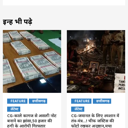
इन्हें भी पढ़े
FEATURE
छत्तीसगढ़
FEATURE
छत्तीसगढ़
लेटेस्ट
लेटेस्ट
CG-काले कागज से असली नोट
CG-जमानत के लिए श्मशान में
बनाने का झांसा,50 हजार की
तंत्र-मंत्र…! चीफ जस्टिस की
ठगी के आरोपी गिरफ्तार
फोटो रखकर अनुष्ठान,मचा