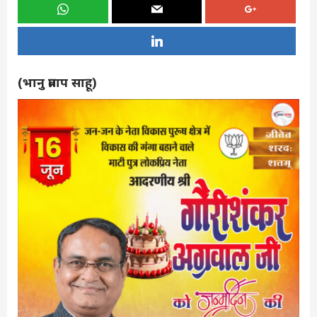
(भानु प्रताप साहू)