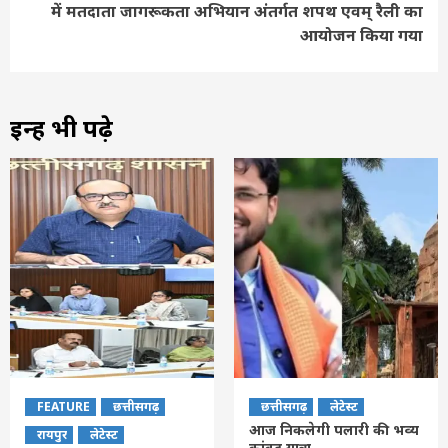
में मतदाता जागरूकता अभियान अंतर्गत शपथ एवम् रैली का
आयोजन किया गया
इन्हें भी पढ़े
FEATURE
छत्तीसगढ़
छत्तीसगढ़
लेटेस्ट
आज निकलेगी पलारी की भव्य
रायपुर
लेटेस्ट
कांवड़ यात्रा