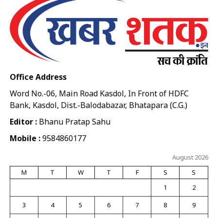
Office Address
Word No.-06, Main Road Kasdol, In Front of HDFC
Bank, Kasdol, Dist.-Balodabazar, Bhatapara (C.G.)
Editor :
Bhanu Pratap Sahu
Mobile :
9584860177
August 2026
M
T
W
T
F
S
S
1
2
3
4
5
6
7
8
9