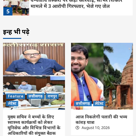
मामले में 3 आरोपी गिरफ्तार, भेजे गए जेल
5
Feature
छत्तीसगढ़
लेटेस्ट
इन्हें भी पढ़े
नुआखाई पर्व में शामिल होने राष्ट्रपति द्रौपदी मुर्मू को
विधायक मिश्रा ने दिया आमंत्रण
6
Feature
छत्तीसगढ़
रायपुर
लेटेस्ट
तीन बहनों ने एक साथ पास की नीट परीक्षा, उप
मुख्यमंत्री विजय शर्मा ने घर पहुंचकर दी बधाई
7
Feature
छत्तीसगढ़
रायपुर
लेटेस्ट
Feature
छत्तीसगढ़
रायपुर
मुख्य सचिव ने बच्चों के लिए स्वास्थ्य कार्यक्रमों को
लेटेस्ट
छत्तीसगढ़
लेटेस्ट
लेकर यूनिसेफ और विभिन्न विभागों के अधिकारियों
की संयुक्त बैठक ली
1
मुख्य सचिव ने बच्चों के लिए
आज निकलेगी पलारी की भव्य
स्वास्थ्य कार्यक्रमों को लेकर
कांवड़ यात्रा
यूनिसेफ और विभिन्न विभागों के
August 10, 2026
अधिकारियों की संयुक्त बैठक
छत्तीसगढ़
लेटेस्ट