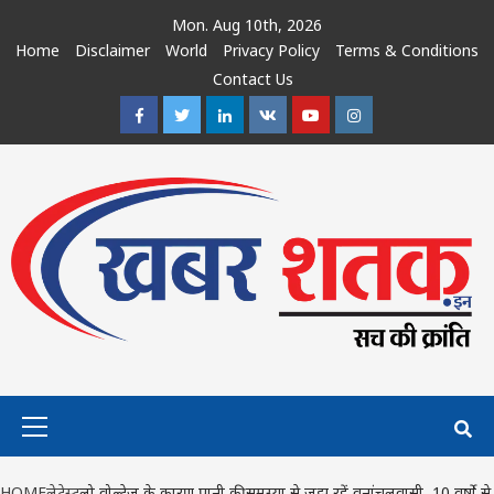
Skip
Mon. Aug 10th, 2026
to
Home
Disclaimer
World
Privacy Policy
Terms & Conditions
content
Contact Us
Facebook
Twitter
Linkedin
VK
Youtube
Instagram
Primary
Menu
HOME
लेटेस्ट
लो वोल्टेज के कारण पानी की समस्या से जूझ रहें वनांचलवासी, 10 वर्षो से