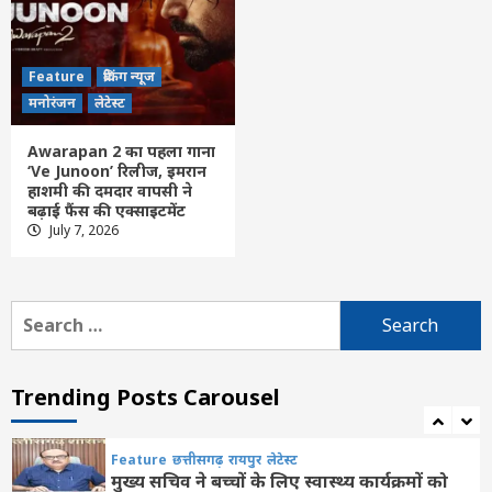
दिवसीय प्रवास, देंगे विकास कार्यों की सौगात और
तिरंगा यात्रा का करेंगे नेतृत्व…..
4
Feature
ब्रेकिंग न्यूज
Feature
छत्तीसगढ़
लेटेस्ट
मनोरंजन
लेटेस्ट
वन्यजीव तस्करों पर कड़ी कार्रवाई, सांभर शिकार
मामले में 3 आरोपी गिरफ्तार, भेजे गए जेल
Awarapan 2 का पहला गाना
5
‘Ve Junoon’ रिलीज, इमरान
हाशमी की दमदार वापसी ने
बढ़ाई फैंस की एक्साइटमेंट
Feature
छत्तीसगढ़
लेटेस्ट
July 7, 2026
नुआखाई पर्व में शामिल होने राष्ट्रपति द्रौपदी मुर्मू को
विधायक मिश्रा ने दिया आमंत्रण
6
Search
for:
Feature
छत्तीसगढ़
रायपुर
लेटेस्ट
तीन बहनों ने एक साथ पास की नीट परीक्षा, उप
मुख्यमंत्री विजय शर्मा ने घर पहुंचकर दी बधाई
Trending Posts Carousel
7
Feature
छत्तीसगढ़
रायपुर
लेटेस्ट
मुख्य सचिव ने बच्चों के लिए स्वास्थ्य कार्यक्रमों को