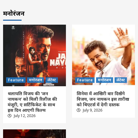
मनोरंजन
Feature
मनोरंजन
लेटेस्ट
Feature
मनोरंजन
लेटेस्ट
थलापति विजय की ‘जन
सिनेमा में आखिरी बार दिखेंगे
नायकन’ को मिली रिलीज की
विजय, जन नायकन इस तारीख
मंजूरी, ए सर्टिफिकेट के साथ
को थिएटर्स में देगी दस्तक
इस दिन आएगी फिल्म
July 9, 2026
Feature
छत्तीसगढ़
लेटेस्ट
July 12, 2026
पीडीएस प्रणाली में पारदर्शिता के लिए राज्य सरकार
की बड़ी पहल- रायपुर, दुर्ग और बिलासपुर में तीन
अन्नपूर्ति ग्रेन एटीएम का शुभारंभ
3