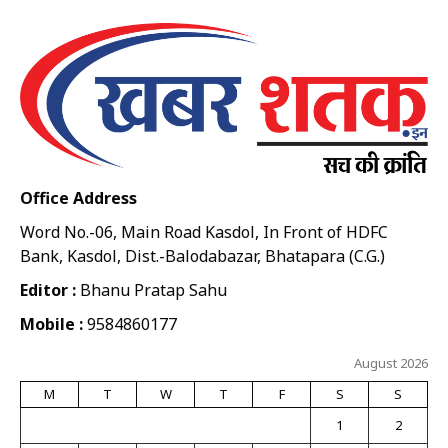
Office Address
Word No.-06, Main Road Kasdol, In Front of HDFC
Bank, Kasdol, Dist.-Balodabazar, Bhatapara (C.G.)
Editor :
Bhanu Pratap Sahu
Mobile :
9584860177
August 2026
M
T
W
T
F
S
S
1
2