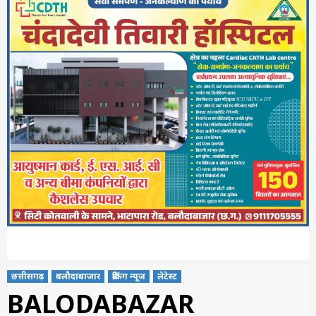
छत्तीसगढ़
बलौदाबाजार
ब्रेकिंग न्यूज
लेटेस्ट
BALODABAZAR