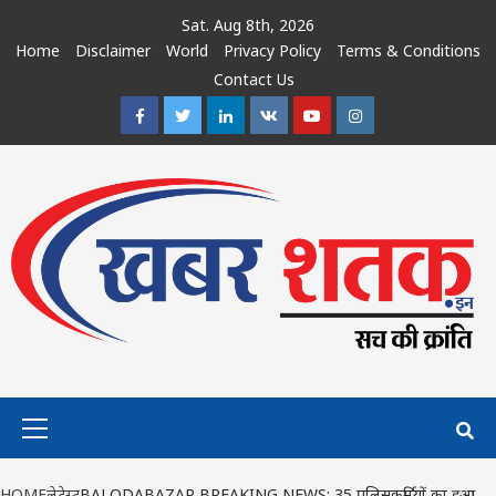
Skip
Sat. Aug 8th, 2026
to
Home
Disclaimer
World
Privacy Policy
Terms & Conditions
content
Contact Us
Facebook
Twitter
Linkedin
VK
Youtube
Instagram
Primary
Menu
HOME
लेटेस्ट
BALODABAZAR BREAKING NEWS: 35 पुलिसकर्मियों का हुआ