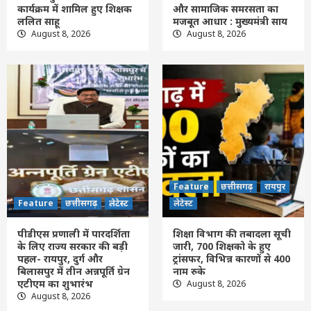
कार्यक्रम में शामिल हुए शिक्षक
और सामाजिक समरसता का
ललित साहू
मजबूत आधार : मुख्यमंत्री साय
Feature
छत्तीसगढ़
रायपुर
लेटेस्ट
August 8, 2026
August 8, 2026
सेन समाज सनातन परंपराओं और सामाजिक
समरसता का मजबूत आधार : मुख्यमंत्री साय
2
Feature
छत्तीसगढ़
लेटेस्ट
पीडीएस प्रणाली में पारदर्शिता के लिए राज्य सरकार
की बड़ी पहल- रायपुर, दुर्ग और बिलासपुर में तीन
अन्नपूर्ति ग्रेन एटीएम का शुभारंभ
3
Feature
छत्तीसगढ़
रायपुर
लेटेस्ट
Feature
छत्तीसगढ़
रायपुर
शिक्षा विभाग की तबादला सूची जारी, 700 शिक्षको
Feature
छत्तीसगढ़
लेटेस्ट
लेटेस्ट
के हुए ट्रांसफर, विभिन्न कारणों से 400 नाम रुके
4
पीडीएस प्रणाली में पारदर्शिता
शिक्षा विभाग की तबादला सूची
के लिए राज्य सरकार की बड़ी
जारी, 700 शिक्षको के हुए
Feature
छत्तीसगढ़
रायपुर
लेटेस्ट
पहल- रायपुर, दुर्ग और
ट्रांसफर, विभिन्न कारणों से 400
छत्तीसगढ़ में 24 IFS अधिकारियों के तबादले, रायपुर
बिलासपुर में तीन अन्नपूर्ति ग्रेन
नाम रुके
सहित कई जिलों में बदले DFO, देखें किसे मिली कहां
एटीएम का शुभारंभ
August 8, 2026
की जिम्मेदारी
August 8, 2026
5