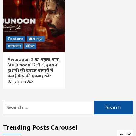
Feature
छत्तीसगढ़
रायपुर
लेटेस्ट
शिक्षा विभाग की तबादला सूची जारी, 700 शिक्षको
के हुए ट्रांसफर, विभिन्न कारणों से 400 नाम रुके
4
Feature
ब्रेकिंग न्यूज
Feature
छत्तीसगढ़
रायपुर
लेटेस्ट
मनोरंजन
लेटेस्ट
छत्तीसगढ़ में 24 IFS अधिकारियों के तबादले, रायपुर
सहित कई जिलों में बदले DFO, देखें किसे मिली कहां
Awarapan 2 का पहला गाना
की जिम्मेदारी
5
‘Ve Junoon’ रिलीज, इमरान
हाशमी की दमदार वापसी ने
बढ़ाई फैंस की एक्साइटमेंट
Feature
छत्तीसगढ़
रायपुर
लेटेस्ट
July 7, 2026
1,000 की मदद बनी प्रीति के सपनों की ताकत,
महतारी वंदन से सिलाई सीखकर आत्मनिर्भरता की
ओर बढ़ा कदम
6
Search
for:
छत्तीसगढ़
लेटेस्ट
शासकीय उच्चतर माध्यमिक विद्यालय गिधौरी में
निशुल्क सरस्वती साईकिल वितरण छात्राओं को
Trending Posts Carousel
दिया
7