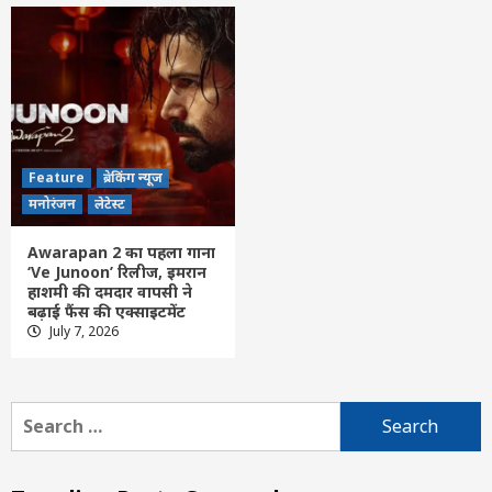
सरमा से की फोन पर चर्चा
3
Feature
today News
छत्तीसगढ़
जांजगीर चांपा
नई दिल्ली
नया रायपुर
पामगढ़
बलौदाबाजार
बेमेतरा
यातायात सुरक्षा
राजनीतिक
रायपुर
लेटेस्ट
बेमेतरा में भीम रेजिमेंट छत्तीसगढ़ की प्रदेश स्तरीय
बैठक संपन्न, रेडियम पट्टी अभियान को पूरे प्रदेश में
4
चलाने का आह्वान
Feature
ब्रेकिंग न्यूज
मनोरंजन
लेटेस्ट
Feature
छत्तीसगढ़
लेटेस्ट
CG-काले कागज से असली नोट बनाने का झांसा,50
Awarapan 2 का पहला गाना
हजार की ठगी के आरोपी गिरफ्तार
‘Ve Junoon’ रिलीज, इमरान
5
हाशमी की दमदार वापसी ने
बढ़ाई फैंस की एक्साइटमेंट
July 7, 2026
Feature
छत्तीसगढ़
लेटेस्ट
CG-जमानत के लिए श्मशान में तंत्र-मंत्र…! चीफ
जस्टिस की फोटो रखकर अनुष्ठान,मचा हड़कंप
6
Search
for:
Feature
दिल्ली
लेटेस्ट
‘मिथिला मखाना’ की बढ़ी विदेशों में मांग, बिहार के