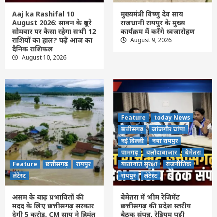
दूसरे सोमवार पर कैसा रहेगा सभी 12 राशियों का
Aaj ka Rashifal 10
मुख्यमंत्री विष्णु देव साय
हाल? पढ़ें आज का दैनिक राशिफल
1
August 2026: सावन के दूसरे
राजधानी रायपुर के मुख्य
सोमवार पर कैसा रहेगा सभी 12
कार्यक्रम में करेंगे ध्वजारोहण
राशियों का हाल? पढ़ें आज का
August 9, 2026
दैनिक राशिफल
Feature
छत्तीसगढ़
लेटेस्ट
मुख्यमंत्री विष्णु देव साय राजधानी रायपुर के मुख्य
August 10, 2026
कार्यक्रम में करेंगे ध्वजारोहण
2
Feature
छत्तीसगढ़
रायपुर
लेटेस्ट
असम के बाढ़ प्रभावितों की मदद के लिए छत्तीसगढ़
सरकार देगी 5 करोड़, CM साय ने हिमंत बिस्वा
Feature
today News
सरमा से की फोन पर चर्चा
3
छत्तीसगढ़
जांजगीर चांपा
नई दिल्ली
नया रायपुर
Feature
today News
छत्तीसगढ़
जांजगीर चांपा
नई दिल्ली
पामगढ़
बलौदाबाजार
बेमेतरा
नया रायपुर
पामगढ़
बलौदाबाजार
बेमेतरा
यातायात सुरक्षा
Feature
छत्तीसगढ़
रायपुर
यातायात सुरक्षा
राजनीतिक
राजनीतिक
रायपुर
लेटेस्ट
बेमेतरा में भीम रेजिमेंट छत्तीसगढ़ की प्रदेश स्तरीय
लेटेस्ट
रायपुर
लेटेस्ट
बैठक संपन्न, रेडियम पट्टी अभियान को पूरे प्रदेश में
4
चलाने का आह्वान
असम के बाढ़ प्रभावितों की
बेमेतरा में भीम रेजिमेंट
मदद के लिए छत्तीसगढ़ सरकार
छत्तीसगढ़ की प्रदेश स्तरीय
देगी 5 करोड़, CM साय ने हिमंत
बैठक संपन्न, रेडियम पट्टी