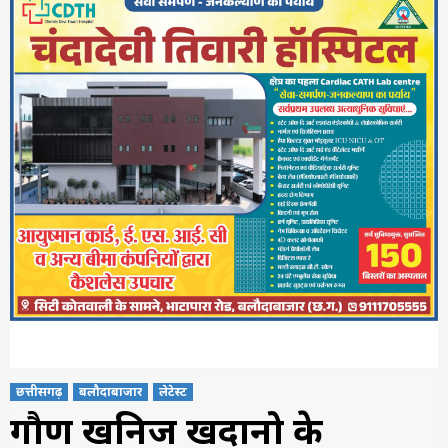
छत्तीसगढ़
बलौदाबाजार
लेटेस्ट
गौण खनिज खदानो के