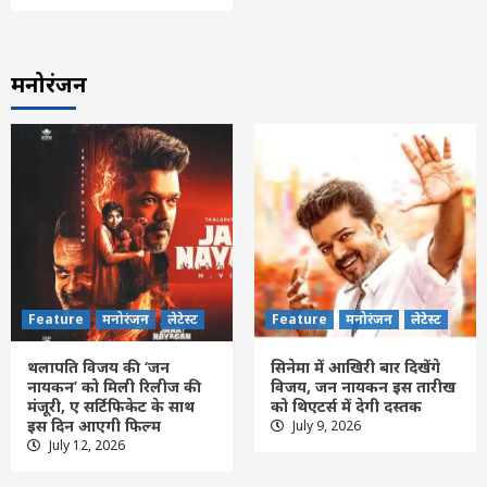
मनोरंजन
Feature
मनोरंजन
लेटेस्ट
Feature
मनोरंजन
लेटेस्ट
थलापति विजय की ‘जन
सिनेमा में आखिरी बार दिखेंगे
नायकन’ को मिली रिलीज की
विजय, जन नायकन इस तारीख
मंजूरी, ए सर्टिफिकेट के साथ
को थिएटर्स में देगी दस्तक
इस दिन आएगी फिल्म
July 9, 2026
Feature
छत्तीसगढ़
रायपुर
लेटेस्ट
July 12, 2026
असम के बाढ़ प्रभावितों की मदद के लिए छत्तीसगढ़
सरकार देगी 5 करोड़, CM साय ने हिमंत बिस्वा