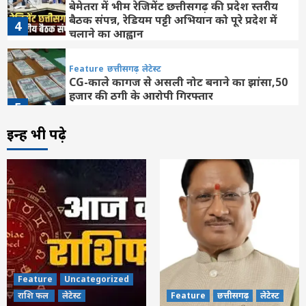
बेमेतरा में भीम रेजिमेंट छत्तीसगढ़ की प्रदेश स्तरीय
बैठक संपन्न, रेडियम पट्टी अभियान को पूरे प्रदेश में
4
चलाने का आह्वान
Feature
छत्तीसगढ़
लेटेस्ट
CG-काले कागज से असली नोट बनाने का झांसा,50
हजार की ठगी के आरोपी गिरफ्तार
5
इन्हें भी पढ़े
Feature
छत्तीसगढ़
लेटेस्ट
CG-जमानत के लिए श्मशान में तंत्र-मंत्र…! चीफ
जस्टिस की फोटो रखकर अनुष्ठान,मचा हड़कंप
6
Feature
दिल्ली
लेटेस्ट
‘मिथिला मखाना’ की बढ़ी विदेशों में मांग, बिहार के
किसानों के लिए खुल रहे नए अवसर : पीयूष गोयल
7
Feature
Uncategorized
Feature
Uncategorized
राशि फल
लेटेस्ट
राशि फल
लेटेस्ट
Feature
छत्तीसगढ़
लेटेस्ट
Aaj ka Rashifal 10 August 2026: सावन के