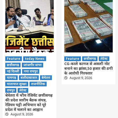
Feature
today News
Feature
छत्तीसगढ़
लेटेस्ट
CG-काले कागज से असली नोट
छत्तीसगढ़
जांजगीर चांपा
बनाने का झांसा,50 हजार की ठगी
नई दिल्ली
नया रायपुर
के आरोपी गिरफ्तार
पामगढ़
बलौदाबाजार
बेमेतरा
August 9, 2026
यातायात सुरक्षा
राजनीतिक
रायपुर
लेटेस्ट
बेमेतरा में भीम रेजिमेंट छत्तीसगढ़
की प्रदेश स्तरीय बैठक संपन्न,
रेडियम पट्टी अभियान को पूरे
प्रदेश में चलाने का आह्वान
August 9, 2026